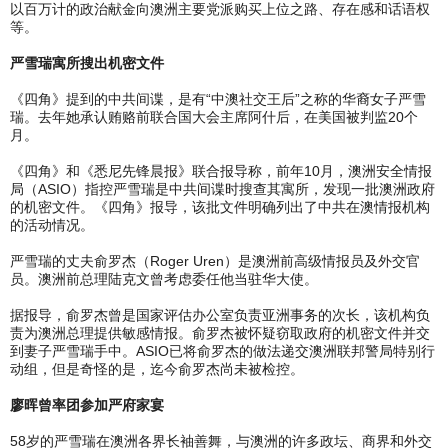
以百万计的政治献金向澳洲主要党派购买上位之路、存在感和话语权
等。
严雪瑞寓所搜出机密文件
《四角》提到的中共间谍，是有“中澳社交王后”之称的华裔女子严雪
瑞。去年她承认贿赂前联合国大会主席阿什后，在美国被判监20个
月。
《四角》和《悉尼先锋晨报》联合报导称，前年10月，澳洲安全情报
局（ASIO）指控严雪瑞是中共间谍时搜查其寓所，发现一批澳洲政府
的机密文件。《四角》报导，该批文件明确列出了中共在澳情报机构
的活动情况。
严雪瑞的丈夫俞罗杰（Roger Uren）是澳洲前高级情报员及外交官
员。澳洲前总理陆克文曾考虑委任他当驻华大使。
据报导，俞罗杰曾是国家评估办公室负责亚洲事务的次长，该机构负
责为澳洲总理提供敏感情报。俞罗杰被怀疑窃取政府的机密文件并交
到妻子严雪瑞手中。ASIO已将俞罗杰的做法递交澳洲联邦警局特别行
动组，但是奇怪的是，迄今俞罗杰尚未被检控。
廖晖曾率团参加严府家宴
58岁的严雪瑞在澳洲各界长袖善舞，与澳洲的许多政坛、商界和外交