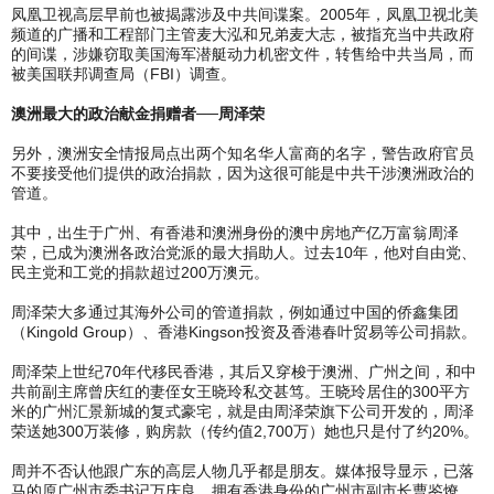
凤凰卫视高层早前也被揭露涉及中共间谍案。2005年，凤凰卫视北美
频道的广播和工程部门主管麦大泓和兄弟麦大志，被指充当中共政府
的间谍，涉嫌窃取美国海军潜艇动力机密文件，转售给中共当局，而
被美国联邦调查局（FBI）调查。
澳洲最大的政治献金捐赠者──周泽荣
另外，澳洲安全情报局点出两个知名华人富商的名字，警告政府官员
不要接受他们提供的政治捐款，因为这很可能是中共干涉澳洲政治的
管道。
其中，出生于广州、有香港和澳洲身份的澳中房地产亿万富翁周泽
荣，已成为澳洲各政治党派的最大捐助人。过去10年，他对自由党、
民主党和工党的捐款超过200万澳元。
周泽荣大多通过其海外公司的管道捐款，例如通过中国的侨鑫集团
（Kingold Group）、香港Kingson投资及香港春叶贸易等公司捐款。
周泽荣上世纪70年代移民香港，其后又穿梭于澳洲、广州之间，和中
共前副主席曾庆红的妻侄女王晓玲私交甚笃。王晓玲居住的300平方
米的广州汇景新城的复式豪宅，就是由周泽荣旗下公司开发的，周泽
荣送她300万装修，购房款（传约值2,700万）她也只是付了约20%。
周并不否认他跟广东的高层人物几乎都是朋友。媒体报导显示，已落
马的原广州市委书记万庆良、拥有香港身份的广州市副市长曹鉴燎