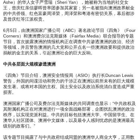
Ashe）的华人女子严雪瑞（Sheri Yan），她被称为当地的社交女
王，曾庆红亲信廖晖曾率团参加其家宴；另一名被指向澳洲政界献金
的中共侨领、红色富豪周泽荣，周泽荣和粤港有密切关系，幕后都涉
及曾庆红等江派权贵。
6月5日，由澳洲国家广播公司（ABC）著名政论节目《四角》（Four
Corners）和澳洲费尔法克斯媒体（Fairfax Media）联合报导的专题
节目，首次披露澳洲的情报机构正在调查中共渗透澳洲的政治、经济
等领域，并且警告澳洲的几大党和公开点名一些澳洲政要和提供政治
捐献的金主的关系，引起澳洲社会的巨大反响。
中共各层面大规模渗透澳洲
《四角》节目介绍，澳洲安全情报局（ASIO）执行长Duncan Lewis
警告，外国的间谍活动和势力的干涉正在澳洲以前所未有的巨大规模
发生著。或将对本国的主权、国土安全以及政治系统清白度造成严重
损害。
澳洲国家广播公司及费尔法克斯媒体的共同调查也显示：“中共政权及
其附属机构正在对澳洲进行一项全面战略部署，企图扰乱澳洲的政治
秩序，以实现党派利益。中共的目标包括澳洲大学、中国留学生、在
澳华人社区团体、澳洲中文媒体，以及最令人感到忧虑的是澳洲最高
级别的政客们。”
该专题节目揭露了与中共政府结成同盟的澳洲华人商业大亨，正用数