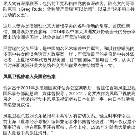
界人物有深厚联系，包括前工党和自由党的资深政客。陆克文的哥哥
陆克雷（Greg Rudd）曾称赞严雪瑞“可以信赖”，以及是“娱乐和主持
活动的女王”。
这对夫妻亦是澳洲驻北京大使馆举办的各种活动的常客。曾庆红亲
信、前港澳办主任廖晖，2014年以中国大洋洲友好协会会长的身份率
团出访澳洲等国时，就曾参加过严雪瑞的家宴。
严雪瑞的父亲严阵，是中国知名艺术家兼中共军官。和以往曾曝光的
多宗中共女间谍色诱西方政要案一样，严雪瑞最早的身份是中共外派
记者，上世纪80年代被外派美国，替中国国际广播电台工作，认识了
当时任职澳洲驻美大使馆外交官的俞罗杰并结婚育有一女。
凤凰卫视曾卷入美国窃密案
俞罗杰于2001年从澳洲国家评估办公室离职后，曾担任香港凤凰卫视
国际事务部副总裁。媒体曾报导，2012年，俞罗杰作为凤凰卫视的高
层之一，就保钓行动中凤凰卫视记者被日本扣留一事，向日本驻港领
事递交抗议信。
凤凰卫视总裁刘长乐被指与中共军方有密切关系。独立时事评论员、
前上海《世界经济导报》编辑兼记者张伟国曾经说过：“刘不仅仅是个
军事记者，他在军队里还有军衔，是个上校。1989年刘随着大量的出
国人潮被中共派往海外。”