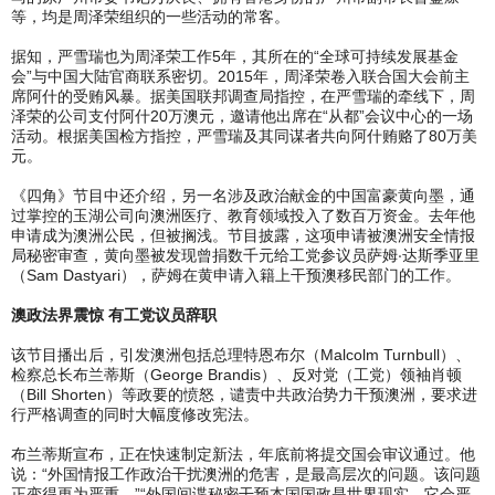
等，均是周泽荣组织的一些活动的常客。
据知，严雪瑞也为周泽荣工作5年，其所在的“全球可持续发展基金
会”与中国大陆官商联系密切。2015年，周泽荣卷入联合国大会前主
席阿什的受贿风暴。据美国联邦调查局指控，在严雪瑞的牵线下，周
泽荣的公司支付阿什20万澳元，邀请他出席在“从都”会议中心的一场
活动。根据美国检方指控，严雪瑞及其同谋者共向阿什贿赂了80万美
元。
《四角》节目中还介绍，另一名涉及政治献金的中国富豪黄向墨，通
过掌控的玉湖公司向澳洲医疗、教育领域投入了数百万资金。去年他
申请成为澳洲公民，但被搁浅。节目披露，这项申请被澳洲安全情报
局秘密审查，黄向墨被发现曾捐数千元给工党参议员萨姆‧达斯季亚里
（Sam Dastyari），萨姆在黄申请入籍上干预澳移民部门的工作。
澳政法界震惊 有工党议员辞职
该节目播出后，引发澳洲包括总理特恩布尔（Malcolm Turnbull）、
检察总长布兰蒂斯（George Brandis）、反对党（工党）领袖肖顿
（Bill Shorten）等政要的愤怒，谴责中共政治势力干预澳洲，要求进
行严格调查的同时大幅度修改宪法。
布兰蒂斯宣布，正在快速制定新法，年底前将提交国会审议通过。他
说：“外国情报工作政治干扰澳洲的危害，是最高层次的问题。该问题
正变得更为严重。”“外国间谍秘密干预本国国政是世界现实，它会严