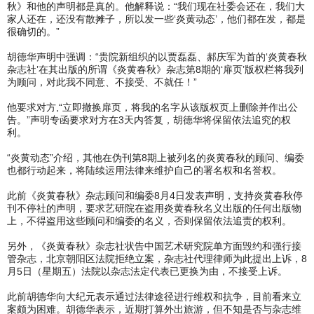
秋》和他的声明都是真的。他解释说：“我们现在社委会还在，我们大
家人还在，还没有散摊子，所以发一些‘炎黄动态’，他们都在发，都是
很确切的。”
胡德华声明中强调：“贵院新组织的以贾磊磊、郝庆军为首的‘炎黄春秋
杂志社’在其出版的所谓《炎黄春秋》杂志第8期的‘扉页’版权栏将我列
为顾问，对此我不同意、不接受、不就任！”
他要求对方,“立即撤换扉页，将我的名字从该版权页上删除并作出公
告。”声明专函要求对方在3天内答复，胡德华将保留依法追究的权
利。
“炎黄动态”介绍，其他在伪刊第8期上被列名的炎黄春秋的顾问、编委
也都行动起来，将陆续运用法律来维护自己的署名权和名誉权。
此前《炎黄春秋》杂志顾问和编委8月4日发表声明，支持炎黄春秋停
刊不停社的声明，要求艺研院在盗用炎黄春秋名义出版的任何出版物
上，不得盗用这些顾问和编委的名义，否则保留依法追责的权利。
另外，《炎黄春秋》杂志社状告中国艺术研究院单方面毁约和强行接
管杂志，北京朝阳区法院拒绝立案，杂志社代理律师为此提出上诉，8
月5日（星期五）法院以杂志法定代表已更换为由，不接受上诉。
此前胡德华向大纪元表示通过法律途径进行维权和抗争，目前看来立
案颇为困难。胡德华表示，近期打算外出旅游，但不知是否与杂志维