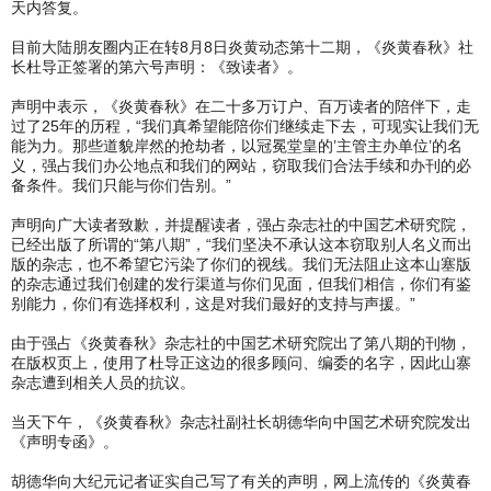
天内答复。
目前大陆朋友圈内正在转8月8日炎黄动态第十二期，《炎黄春秋》社
长杜导正签署的第六号声明：《致读者》。
声明中表示，《炎黄春秋》在二十多万订户、百万读者的陪伴下，走
过了25年的历程，“我们真希望能陪你们继续走下去，可现实让我们无
能为力。那些道貌岸然的抢劫者，以冠冕堂皇的’主管主办单位’的名
义，强占我们办公地点和我们的网站，窃取我们合法手续和办刊的必
备条件。我们只能与你们告别。”
声明向广大读者致歉，并提醒读者，强占杂志社的中国艺术研究院，
已经出版了所谓的“第八期”，“我们坚决不承认这本窃取别人名义而出
版的杂志，也不希望它污染了你们的视线。我们无法阻止这本山塞版
的杂志通过我们创建的发行渠道与你们见面，但我们相信，你们有鉴
别能力，你们有选择权利，这是对我们最好的支持与声援。”
由于强占《炎黄春秋》杂志社的中国艺术研究院出了第八期的刊物，
在版权页上，使用了杜导正这边的很多顾问、编委的名字，因此山寨
杂志遭到相关人员的抗议。
当天下午，《炎黄春秋》杂志社副社长胡德华向中国艺术研究院发出
《声明专函》。
胡德华向大纪元记者证实自己写了有关的声明，网上流传的《炎黄春