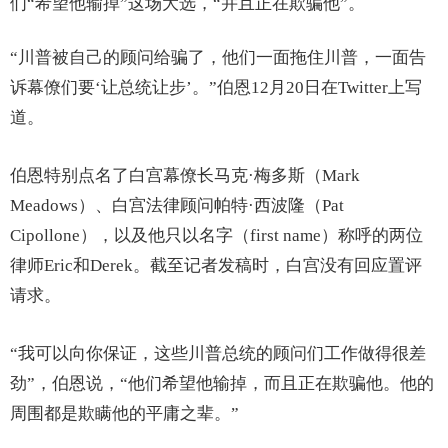
们“希望他输掉”这场大选，“并且正在欺骗他”。
“川普被自己的顾问给骗了，他们一面拖住川普，一面告
诉幕僚们要‘让总统让步’。”伯恩12月20日在Twitter上写
道。
伯恩特别点名了白宫幕僚长马克·梅多斯（Mark
Meadows）、白宫法律顾问帕特·西波隆（Pat
Cipollone），以及他只以名字（first name）称呼的两位
律师Eric和Derek。截至记者发稿时，白宫没有回应置评
请求。
“我可以向你保证，这些川普总统的顾问们工作做得很差
劲”，伯恩说，“他们希望他输掉，而且正在欺骗他。他的
周围都是欺瞒他的平庸之辈。”