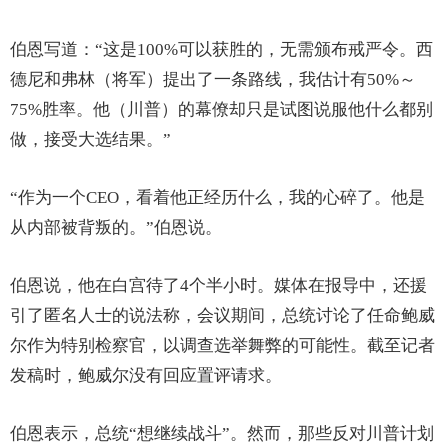
伯恩写道：“这是100%可以获胜的，无需颁布戒严令。西
德尼和弗林（将军）提出了一条路线，我估计有50%～
75%胜率。他（川普）的幕僚却只是试图说服他什么都别
做，接受大选结果。”
“作为一个CEO，看着他正经历什么，我的心碎了。他是
从内部被背叛的。”伯恩说。
伯恩说，他在白宫待了4个半小时。媒体在报导中，还援
引了匿名人士的说法称，会议期间，总统讨论了任命鲍威
尔作为特别检察官，以调查选举舞弊的可能性。截至记者
发稿时，鲍威尔没有回应置评请求。
伯恩表示，总统“想继续战斗”。然而，那些反对川普计划