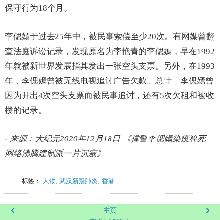
保守行为18个月。
李偲嫣于过去25年中，被民事索偿至少20次。有网媒曾翻
查法庭诉讼记录，发现原名为李艳青的李偲嫣，早在1992
年就被新世界发展指其发出一张空头支票。另外，在1993
年，李偲嫣曾被无线电视追讨广告欠款。总计，李偲嫣曾
因为开出4次空头支票而被民事追讨，还有5次欠租和被收
楼的记录。
- 来源：大纪元2020年12月18日 《撑警李偲嫣染疫猝死
网络沸腾建制派一片沉寂》
标签：
人物
,
武汉新冠肺炎
,
香港
‹
›
主页