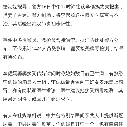
据港媒报导，警方16日中午12时许接获李偲嫣丈夫报案，
指妻子昏迷。警方到场，将李偲嫣送往博爱医院宣告不
治。其后验出武汉肺炎初步阳性。
事件中多名警员、救护员曾接触李。据消防处及警方公
布，至今累计14名人员受影响，需要接受病毒检测，结果
有待公布。
李偲嫣婆婆接受传媒访问时称媳妇数日前已生病。有熟悉
李偲嫣的消息人士指，李偲嫣最近曾向其好友表示患上感
冒，亦有向私家医生求诊，医生建议她接受病毒检测，其
结果是阴性，或因此而延迟求医。
有人在社媒爆料说，中共曾特别给民间亲共人士提供新冠
病毒（中共病毒）疫苗，李偲嫣是其中一个。也有自媒体