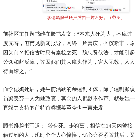
李偲嫣脸书账户后面一片叫好。（截图）
前社区主任顾书维在脸书发文：“本来人死为大，不应过
度亢奋，但甫见新闻报导，网络一片喜庆，香槟断市，原
因为何？相信古时只有秦桧之死、魏忠贤伏法，才能引起
公众如此反应，皆因他们其大魔头作为，害人无数，人人
得而诛之。”
而李偲嫣死后，她生前活跃的亲建制团体，除了建制派议
员梁美芬一人为她致哀，其余的人都默不作声。就是她一
直竭力支持的前特首梁振英至今也一言未发。
顾书维脸书写道：“狡兔死、走狗烹，相信在14天内曾接
触过她的人，现时个个人心惶惶，忧心会否紧随其后，又