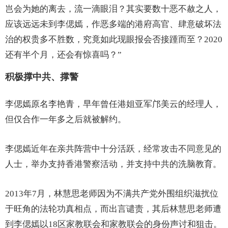
岂会为她的离去，流一滴眼泪？其实要数十恶不赦之人，
应该远远未到李偲嫣，作恶多端的港府高官、肆意破坏法
治的权贵多不胜数，究竟如此现眼报会否接踵而至？2020
还有半个月，还会有惊喜吗？”
积极撑中共、撑警
李偲嫣原名李艳青，早年曾任港姐亚军邝美云的经理人，
但仅合作一年多之后就被解约。
李偲嫣近年在亲共阵营中十分活跃，经常攻击不同意见的
人士，举办支持香港警察活动，并支持中共的洗脑教育。
2013年7月，林慧思老师因为不满共产党外围组织滋扰位
于旺角的法轮功真相点，而出言谴责，其后林慧思老师遭
到李偲嫣以18区家教联会和家教联会的身份声讨和狙击。