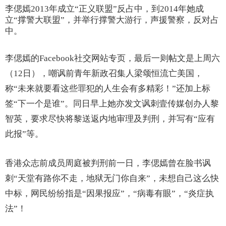
李偲嫣2013年成立“正义联盟”反占中，到2014年她成
立“撑警大联盟”，并举行撑警大游行，声援警察，反对占
中。
李偲嫣的Facebook社交网站专页，最后一则帖文是上周六
（12日），嘲讽前青年新政召集人梁颂恒流亡美国，
称“未来就要看这些罪犯的人生会有多精彩！”还加上标
签“下一个是谁”。同日早上她亦发文讽刺壹传媒创办人黎
智英，要求尽快将黎送返内地审理及判刑，并写有“应有
此报”等。
香港众志前成员周庭被判刑前一日，李偲嫣曾在脸书讽
刺“天堂有路你不走，地狱无门你自来”，未想自己这么快
中标，网民纷纷指是“因果报应”，“病毒有眼”，“炎症执
法”！