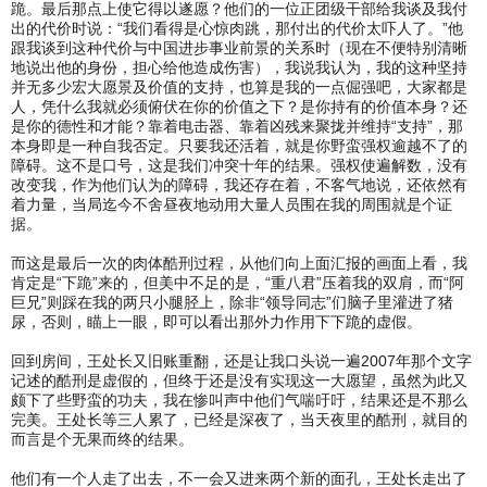
跪。最后那点上使它得以遂愿？他们的一位正团级干部给我谈及我付
出的代价时说：“我们看得是心惊肉跳，那付出的代价太吓人了。”他
跟我谈到这种代价与中国进步事业前景的关系时（现在不便特别清晰
地说出他的身份，担心给他造成伤害），我说我认为，我的这种坚持
并无多少宏大愿景及价值的支持，也算是我的一点倔强吧，大家都是
人，凭什么我就必须俯伏在你的价值之下？是你持有的价值本身？还
是你的德性和才能？靠着电击器、靠着凶残来聚拢并维持“支持”，那
本身即是一种自我否定。只要我还活着，就是你野蛮强权逾越不了的
障碍。这不是口号，这是我们冲突十年的结果。强权使遍解数，没有
改变我，作为他们认为的障碍，我还存在着，不客气地说，还依然有
着力量，当局迄今不舍昼夜地动用大量人员围在我的周围就是个证
据。
而这是最后一次的肉体酷刑过程，从他们向上面汇报的画面上看，我
肯定是“下跪”来的，但美中不足的是，“重八君”压着我的双肩，而“阿
巨兄”则踩在我的两只小腿胫上，除非“领导同志”们脑子里灌进了猪
尿，否则，瞄上一眼，即可以看出那外力作用下下跪的虚假。
回到房间，王处长又旧账重翻，还是让我口头说一遍2007年那个文字
记述的酷刑是虚假的，但终于还是没有实现这一大愿望，虽然为此又
颇下了些野蛮的功夫，我在惨叫声中他们气喘吁吁，结果还是不那么
完美。王处长等三人累了，已经是深夜了，当天夜里的酷刑，就目的
而言是个无果而终的结果。
他们有一个人走了出去，不一会又进来两个新的面孔，王处长走出了