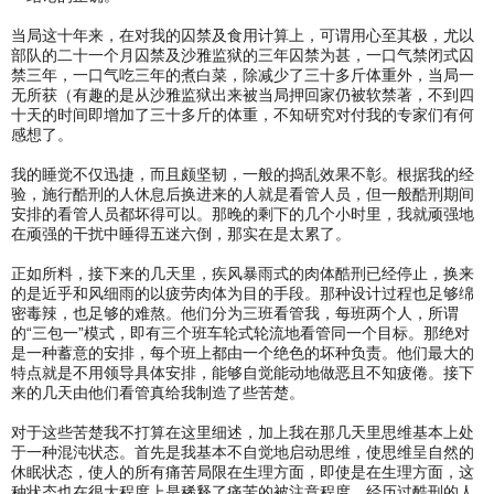
当局这十年来，在对我的囚禁及食用计算上，可谓用心至其极，尤以
部队的二十一个月囚禁及沙雅监狱的三年囚禁为甚，一口气禁闭式囚
禁三年，一口气吃三年的煮白菜，除减少了三十多斤体重外，当局一
无所获（有趣的是从沙雅监狱出来被当局押回家仍被软禁著，不到四
十天的时间即增加了三十多斤的体重，不知研究对付我的专家们有何
感想了。
我的睡觉不仅迅捷，而且颇坚韧，一般的捣乱效果不彰。根据我的经
验，施行酷刑的人休息后换进来的人就是看管人员，但一般酷刑期间
安排的看管人员都坏得可以。那晚的剩下的几个小时里，我就顽强地
在顽强的干扰中睡得五迷六倒，那实在是太累了。
正如所料，接下来的几天里，疾风暴雨式的肉体酷刑已经停止，换来
的是近乎和风细雨的以疲劳肉体为目的手段。那种设计过程也足够绵
密毒辣，也足够的难熬。他们分为三班看管我，每班两个人，所谓
的“三包一”模式，即有三个班车轮式轮流地看管同一个目标。那绝对
是一种蓄意的安排，每个班上都由一个绝色的坏种负责。他们最大的
特点就是不用领导具体安排，能够自觉能动地做恶且不知疲倦。接下
来的几天由他们看管真给我制造了些苦楚。
对于这些苦楚我不打算在这里细述，加上我在那几天里思维基本上处
于一种混沌状态。首先是我基本不自觉地启动思维，使思维呈自然的
休眠状态，使人的所有痛苦局限在生理方面，即使是在生理方面，这
种状态也在很大程度上是稀释了痛苦的被注意程度。经历过酷刑的人