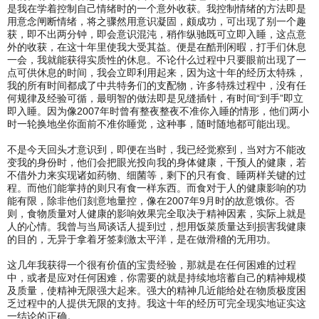
是我在学着控制自己情绪时的一个意外收获。我控制情绪的方法即是
用意念闸断情绪，将之骤然用意识凝固，颇成功，可出现了别一个趣
获，即不出两分钟，即会意识混沌，稍作纵驰既可立即入睡，这点意
外的收获，在这十年里使我大受其益。便是在酷刑闲暇，打手们休息
一会，我就能获得实质性的休息。不论什么过程中只要眼前出现了一
点可供休息的时间，我会立即利用起来，因为这十年的经历太特殊，
我的所有时间都成了中共特务们的支配物，许多特殊过程中，没有任
何规律及经验可循，最明智的做法即是见缝插针，有时间“到手”即立
即入睡。因为像2007年时曾有整夜整夜不准你入睡的情形，他们两小
时一轮换地坐你面前不准你睡觉，这种事，随时随地都可能出现。
不是今天回头才意识到，即便在当时，我已经觉察到，当对方不能改
变我的身份时，他们会把眼光投向我的身体健康，干预人的健康，若
不借外力来实现诸如药物、细菌等，剩下的只有食、睡两样关键的过
程。而他们能掌持的则只有食一样东西。而食对于人的健康影响的功
能有限，除非他们刻意地量控，像在2007年9月时的故意饿你。否
则，食物质量对人健康的影响效果完全取决于精神因素，实际上就是
人的心情。我曾与当局谈话人提到过，想用饭菜质量达到损害我健康
的目的，无异于拿着牙签刺激太平洋，是在做滑稽的无用功。
这几年我获得一个很有价值的宝贵经验，那就是在任何困难的过程
中，或者是应对任何困难，你需要的就是持续地培蓄自己的精神规模
及质量，使精神无限强大起来。强大的精神几近能给处在物质极度困
乏过程中的人提供无限的支持。我这十年的经历可完全现实地证实这
一结论的正确。