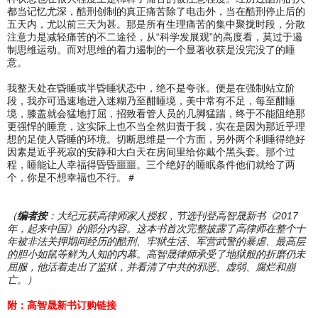
都当记忆尤深，酷刑创制的真正痛苦除了电击外，当在酷刑停止后的
五天内，尤以前三天为甚。那是所有生理痛苦的集中聚拢时段，分散
注意力是减轻痛苦的不二途径，从“科学发展观”的高度看，莫过于遏
制思维运动。而对思维的着力遏制的一个显著收获是没完没了的睡
意。
我整天处在昏睡或半昏睡状态中，绝不是夸张。便是在强制站立阶
段，我亦可迅速地进入迷糊乃至酣睡境，美中常有不足，每至酣睡
境，膝盖就会猛地打屈，招致看管人员的几脚猛踹，终于不能阻绝那
更强悍的睡意，这实际上也不当全然归责于我，实在是因为那近乎理
想的足使人昏睡的环境。切断思维是一个方面，另外两个利睡得绝好
因素是近乎死寂的安静和大白天在房间里给你戴个黑头套。那个过
程，睡能让人幸福得昏昏噩噩。三个绝好的睡眠条件他们就给了两
个，你是不想幸福也不行。＃
（
编者按
：大纪元获高律师家人授权，节选刊登高智晟新书《2017
年，起来中国》的部分内容。这本书首次完整披露了高律师在整个十
年被非法关押期间经历的酷刑、牢狱生活、军营武警的暴虐、最高层
的胆小如鼠等鲜为人知的内幕。高智晟律师承受了地狱般的折磨仍未
屈服，他活着走出了监狱，并看清了中共的邪恶、虚弱、腐烂和崩
亡。）
附：高智晟新书订购链接