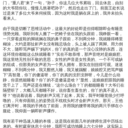
门，“重八君”来了一句，“孙子，你这几位大爷累啦，回去休息，由别
的大爷陪你玩，慢慢儿熬著吧孙子”，然后也走出了门。前面王处长说
过是来了多位大爷来伺候我，因为这时我是躺在床上的，我并未抬头
看来人。
由于我是切断了思维活动中，这最大的好处即是但得暇隙即会有睡意
强势光顾。我听到有人搬了一把椅子坐在我的头跟前，我睁眼一看，
一只穿着皮鞋的脚就搁在我的鼻子跟前，不到两分钟，我就睡得稀里
糊涂，大约是那扯鼾声太没有顾忌场合，头上被人踢了两脚。用力倒
不大，随即骂声赐下“妈的X，你丫的真的是一个没心没肺的东西，连
这环境你都能这么快就睡着？”实在不敢恭维，那声音绝对是娘娘腔。
我这里绝无性别不敬的意思，女性的声音是女性美的、一个不可或缺
的组成，但那美的女声若为一个男人拥有，那实在别扭得可观。迷迷
糊糊，不到两分钟，我又酣然入睡，我又被踢醒，娘娘腔又把骂声赐
下“高智晟，你丫的傻逼呀，你丫的真的没肝没肺呀，今儿是什么动
静，你居然能睡着？你丫的不是傻逼是啥？”显然，这娘娘腔跟我的睡
觉干上了，骂声还是在继续，“这什么场合？丫的都能睡着？大爷们在
隔壁听了，大概几天都睡不好，说你畜生畜生的，你丫的真不是人
呀？”他说着说着，我的鼾声又吼了起来，其实，我平时睡觉很少打呼
噜的，只有仰面朝上的姿势且不枕枕头时才会鼾声大作。那天，王他
们离开时，将我的手拷在了前面，并用我的腰带将我的两只手绑在小
腹处，我仰面一躺即鼾声骤作。
我有若干种迅速入睡的本领，这是我在前面几年的律师生涯中历练出
来的。有时庭审休息十分钟，我即可成功地睡上六七分钟，这实际上