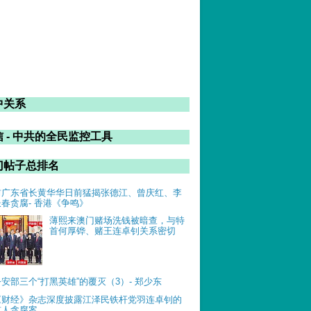
中关系
 - 中共的全民监控工具
门帖子总排名
前广东省长黄华华日前猛揭张德江、曾庆红、李
长春贪腐- 香港《争鸣》
薄熙来澳门赌场洗钱被暗查，与特
首何厚铧、赌王连卓钊关系密切
公安部三个“打黑英雄”的覆灭（3）- 郑少东
《财经》杂志深度披露江泽民铁杆党羽连卓钊的
惊人贪腐案