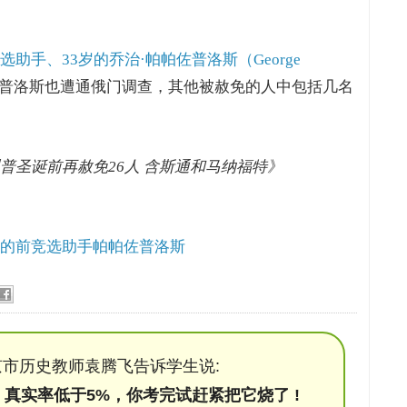
助手、33岁的乔治·帕帕佐普洛斯（George
普洛斯也遭通俄门调查，其他被赦免的人中包括几名
 《川普圣诞前再赦免26人 含斯通和马纳福特》
调查的前竞选助手帕帕佐普洛斯
市历史教师袁腾飞告诉学生说:
，真实率低于5%，你考完试赶紧把它烧了 !