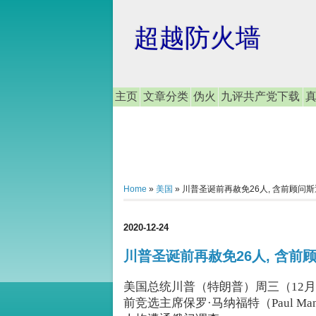
超越防火墙
主页
文章分类
伪火
九评共产党下载
Home
»
美国
»
川普圣诞前再赦免26人, 含前顾问
2020-12-24
川普圣诞前再赦免26人, 含
美国总统川普（特朗普）周三（12月
前竞选主席保罗·马纳福特（Paul Man