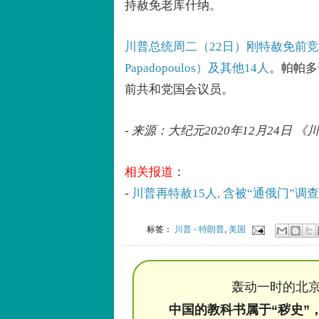
持赦免老库什纳。
川普总统周二（22日）刚特赦免前竞选
Papadopoulos）及其他14人
。帕帕多
前共和党国会议员。
- 来源：大纪元2020年12月24日
相关报道
：
-
川普再特赦15人, 含被“通俄门”
标签：
川普 - 特朗普
,
美国
轰动一时的北京
中国的教科书属于“秽史”