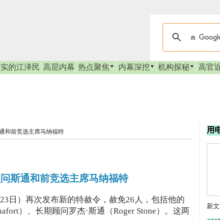
真实的江泽民
高层内幕
热点聚焦
内幕深挖
机构探秘
高官
用
斯通和前竞选主席马纳福特
前顾问斯通和前竞选主席马纳福特
23日）再次发布新的特赦令，赦免26人，包括他的
新文
afort）、长期顾问罗杰·斯通（Roger Stone）。这两