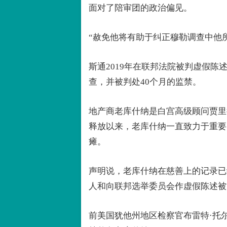
面对了陪审团的政治偏见。
“赦免他将有助于纠正穆勒调查中他
斯通2019年在联邦法院被判虚假
查，并被判处40个月的监禁。
地产商老库什纳是白宫高级顾问贾里德·库什
释放以来，老库什纳一直致力于重要
瘫。
声明说，老库什纳在慈善上的记录已
人和向联邦选举委员会作虚假陈述被
前美国犹他州地区检察官布雷特·托