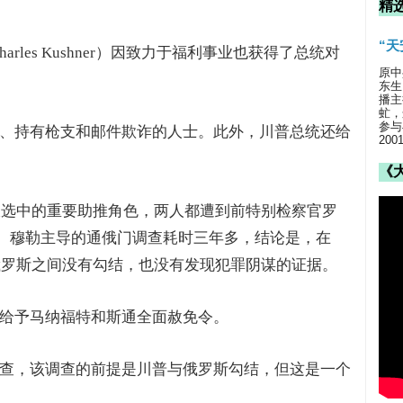
精
“
rles Kushner）因致力于福利事业也获得了总统对
原中
东生
播主
虻，
参与
、持有枪支和邮件欺诈的人士。此外，川普总统还给
20
《
年大选中的重要助推角色，两人都遭到前特别检察官罗
r）的指控。穆勒主导的通俄门调查耗时三年多，结论是，在
与俄罗斯之间没有勾结，也没有发现犯罪阴谋的证据。
给予马纳福特和斯通全面赦免令。
查，该调查的前提是川普与俄罗斯勾结，但这是一个