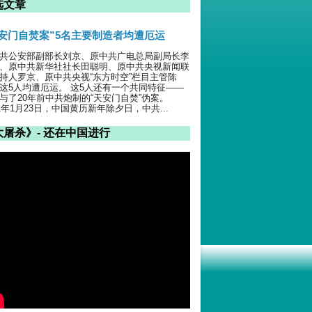
选文章
天安门自焚案”5名主要制造者均遭厄运
共公安部副部长刘京、原中共广电总局副局长李
、原中共新华社社长田聪明、原中共央视新闻联
持人罗京、原中共央视“东方时空”栏目主管陈
这5人均遭厄运。 这5人还有一个共同特征——
与了20年前中共炮制的“天安门自焚”伪案。
01年1月23日，中国黄历新年除夕日，中共...
大屠杀》- 还在中国进行