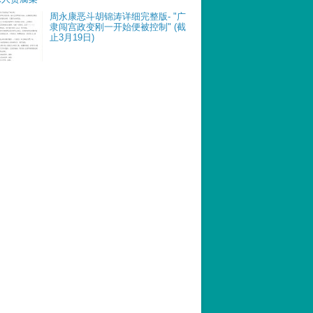
周永康恶斗胡锦涛详细完整版- "广
隶闯宫政变刚一开始便被控制" (截
止3月19日)