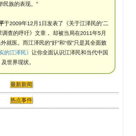
华民族的表现。”
平
于2009年12月1日发表了《关于江泽民的‘二
调查的呼吁》文章， 却被当局在2011年5月
保外就医。而江泽民的“奸”和“假”只是其全面败
实的江泽民》
让你全面认识江泽民和当代中国
及世界现状。
最新新闻
:
热点事件
: