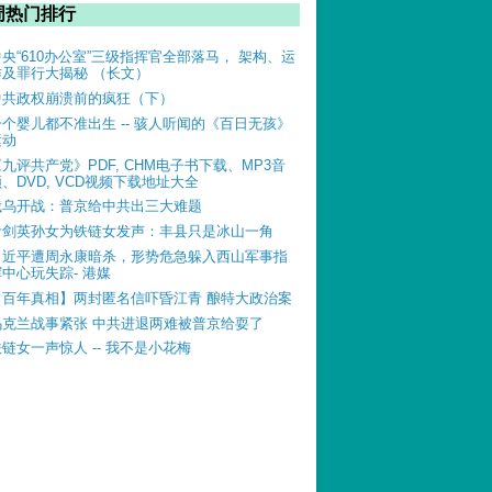
周热门排行
中央“610办公室”三级指挥官全部落马， 架构、运
作及罪行大揭秘 （长文）
中共政权崩溃前的疯狂（下）
一个婴儿都不准出生 -- 骇人听闻的《百日无孩》
运动
《九评共产党》PDF, CHM电子书下载、MP3音
、DVD, VCD视频下载地址大全
俄乌开战：普京给中共出三大难题
叶剑英孙女为铁链女发声：丰县只是冰山一角
习近平遭周永康暗杀，形势危急躲入西山军事指
挥中心玩失踪- 港媒
【百年真相】两封匿名信吓昏江青 酿特大政治案
乌克兰战事紧张 中共进退两难被普京给耍了
铁链女一声惊人 -- 我不是小花梅