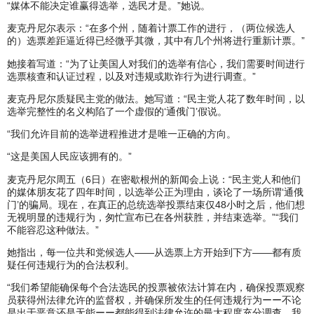
“媒体不能决定谁赢得选举，选民才是。”她说。
麦克丹尼尔表示：“在多个州，随着计票工作的进行，（两位候选人
的）选票差距逼近得已经微乎其微，其中有几个州将进行重新计票。”
她接着写道：“为了让美国人对我们的选举有信心，我们需要时间进行
选票核查和认证过程，以及对违规或欺诈行为进行调查。”
麦克丹尼尔质疑民主党的做法。她写道：“民主党人花了数年时间，以
选举完整性的名义构陷了一个虚假的‘通俄门’假说。
“我们允许目前的选举进程推进才是唯一正确的方向。
“这是美国人民应该拥有的。”
麦克丹尼尔周五（6日）在密歇根州的新闻会上说：“民主党人和他们
的媒体朋友花了四年时间，以选举公正为理由，谈论了一场所谓‘通俄
门’的骗局。现在，在真正的总统选举投票结束仅48小时之后，他们想
无视明显的违规行为，匆忙宣布已在各州获胜，并结束选举。”“我们
不能容忍这种做法。”
她指出，每一位共和党候选人——从选票上方开始到下方——都有质
疑任何违规行为的合法权利。
“我们希望能确保每个合法选民的投票被依法计算在内，确保投票观察
员获得州法律允许的监督权，并确保所发生的任何违规行为ーー不论
是出于恶意还是无能ーー都能得到法律允许的最大程度充分调查。我