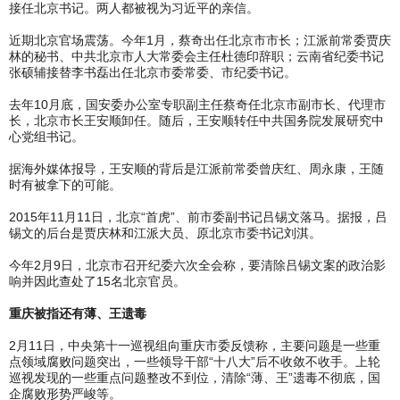
接任北京书记。两人都被视为习近平的亲信。
近期北京官场震荡。今年1月，蔡奇出任北京市市长；江派前常委贾庆
林的秘书、中共北京市人大常委会主任杜德印辞职；云南省纪委书记
张硕辅接替李书磊出任北京市委常委、市纪委书记。
去年10月底，国安委办公室专职副主任蔡奇任北京市副市长、代理市
长，北京市长王安顺卸任。随后，王安顺转任中共国务院发展研究中
心党组书记。
据海外媒体报导，王安顺的背后是江派前常委曾庆红、周永康，王随
时有被拿下的可能。
2015年11月11日，北京“首虎”、前市委副书记吕锡文落马。据报，吕
锡文的后台是贾庆林和江派大员、原北京市委书记刘淇。
今年2月9日，北京市召开纪委六次全会称，要清除吕锡文案的政治影
响并因此查处了15名北京官员。
重庆被指还有薄、王遗毒
2月11日，中央第十一巡视组向重庆市委反馈称，主要问题是一些重
点领域腐败问题突出，一些领导干部“十八大”后不收敛不收手。上轮
巡视发现的一些重点问题整改不到位，清除“薄、王”遗毒不彻底，国
企腐败形势严峻等。