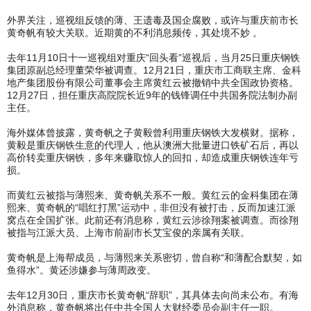
外界关注，巡视组反馈的薄、王遗毒及国企腐败，或许与重庆前市长
黄奇帆有较大关联。近期黄的不利消息频传，其处境不妙 。
去年11月10日十一巡视组对重庆“回头看”巡视后，当月25日重庆钢铁
集团原副总经理董荣华被调查。12月21日，重庆市工商联主席、金科
地产集团股份有限公司董事会主席黄红云被撤销中共全国政协资格。
12月27日，担任重庆高院院长近9年的钱锋调任中共国务院法制办副
主任。
海外媒体曾披露，黄奇帆之子黄毅曾利用重庆钢铁大发横财。据称，
黄毅是重庆钢铁生意的代理人，他从澳洲大批量进口铁矿石后，再以
高价转卖重庆钢铁，多年来赚取惊人的回扣，却造成重庆钢铁连年亏
损。
而黄红云被指与薄熙来、黄奇帆关系不一般。黄红云的金科集团在薄
熙来、黄奇帆的“唱红打黑”运动中，非但没有被打击，反而加速江派
窝点在全国扩张。此前还有消息称，黄红云涉徐翔案被调查。而徐翔
被指与江派大员、上海市前副市长艾宝俊的亲属有关联。
黄奇帆是上海帮成员，与薄熙来关系密切，曾自称“和薄配合默契，如
鱼得水”。黄还涉嫌参与薄周政变。
去年12月30日，重庆市长黄奇帆“辞职”，其具体去向尚未公布。有海
外消息称，黄奇帆将出任中共全国人大财经委员会副主任一职。