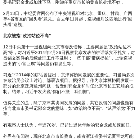
委书记郭金龙或加速下马，刚卸任重庆市长的黄奇帆处境不妙 。
2月13日，中纪委官网公布了中央巡视组对北京、重庆、甘肃、广西
等4省市区的“回头看”意见。自去年11月起，巡视组对这四地进行“回
头看”巡视。
北京被指“政治站位不高”
12日中央第十一巡视组向北京市委反馈称，主要问题是“政治站位不
高”等，对习近平2014年2月26日视察北京发表的讲话落实不扎实，对
吕锡文案件的后续处理工作不及时；一些干部“带病提拔”，上轮巡视
提出的“小官巨腐”等问题仍有发生等。
习近平2014年的讲话曾提出，京津冀协同发展的重要性。习当局多次
在政治局会议上讨论、部署该项目。据报导，作为京津冀协同发展一
部分的北京迁府通州问题，曾受到郭金龙和时任北京市长王安顺的抵
制。结果，习近平发火说“你们不搬，我们搬”。
值得关注的是，除了京津冀协同发展的问题，其它反馈的问题也颇有
指向北京市委书记郭金龙的意味，如“政治站位不高”、“从严治党”不力
等。
有观察人士认为，年近70岁、已超过退休年龄的郭金龙或加速卸任。
外界有传闻说，现任北京市市长蔡奇，或者浙江省委书记夏宝龙可能