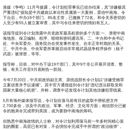
港媒《争鸣》11月号披露，令计划犯罪事实已侦办结束，其“涉嫌极其
严重违纪”据知是中共建政以来论性质属第一大案例，震动中南海。令
下台后，中办19个部门、85名主管，已撤换了72名。和令关系密切的
人至少有55人被立案审查，其中与令往来密切的情妇有五人。
该报导提到令计划泄露中共党政军最高机密的多个方面:一、泄密中南
海地形、保卫编制、程序、暗哨和密码通讯等。二、中办和中央书记
处、中央军委办、国务院办在突发事件发生、在非正常时期的关系。
三、中共中央、中央军委所掌握启动非常规武器战争程序操作（核子
武器）被泄密，等等。
报导称，目前，对中办下设19个部门，其中9个非公开展开清查、整
顿，有关工作至9月底刚告一阶段。
今年7月20日，中共前政协副主席、原统战部长令计划以“涉嫌受贿罪
立案侦查并予以逮捕”。其中官方通报提到令计划“违纪违法获取党和
国家大量核心机密”。并称，调查中还发现令计划其他涉嫌犯罪线索。
5月有海外媒体报导说，令计划在落马前有目的盗取中辨机密文件
2,700多份，涉及中共政治、军事、经济、文化等方面；相信部分已被
令的胞弟令完成带到美国，成为要胁中南海的筹码。
但熟悉中南海政情的人士称，对令计划利用落马前一年多时间精心策
划的圈套，高层已有对策，不会惧怕令完成手中所谓的“政治核弹”，