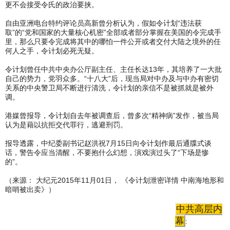
更不会接受令氏的政治要挟。
自由亚洲电台特约评论员高新曾分析认为，假如令计划“违法获
取”的“党和国家的大量核心机密”全部或者部分掌握在美国的令完成手
里，那么只要令完成将其中的哪怕一件公开或者交付大陆之境外的任
何人之手，令计划必死无疑。
令计划曾任中共中央办公厅副主任、主任长达13年，其培养了一大批
自己的势力，党羽众多。“十八大”后，现当局对中办及与中办有密切
关系的中央警卫局不断进行清洗，令计划的亲信不是被抓就是被外
调。
港媒曾报导，令计划自去年被调查后，曾多次“精神病”发作，被当局
认为是藉以抗拒交代罪行，逃避刑罚。
报导透露，中纪委副书记赵洪祝7月15日向令计划作最后通牒式谈
话，警告令应当清醒，不要抱什么幻想，演戏演过头了“下场是惨
的”。
（来源： 大纪元2015年11月01日， 《令计划泄密详情 中南海地形和
暗哨被出卖》）
中共高层内
幕
: