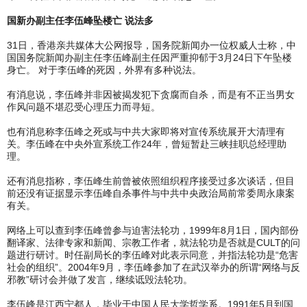
国新办副主任李伍峰坠楼亡 说法多
31日，香港亲共媒体大公网报导，国务院新闻办一位权威人士称，中
国国务院新闻办副主任李伍峰副主任因严重抑郁于3月24日下午坠楼
身亡。 对于李伍峰的死因，外界有多种说法。
有消息说，李伍峰并非因被揭发犯下贪腐而自杀，而是有不正当男女
作风问题不堪忍受心理压力而寻短。
也有消息称李伍峰之死或与中共大家即将对宣传系统展开大清理有
关。李伍峰在中央外宣系统工作24年，曾短暂赴三峡挂职总经理助
理。
还有消息指称，李伍峰生前曾被依照组织程序接受过多次谈话，但目
前还没有证据显示李伍峰自杀事件与中共中央政治局前常委周永康案
有关。
网络上可以查到李伍峰曾参与迫害法轮功，1999年8月1日，国内部份
翻译家、法律专家和新闻、宗教工作者，就法轮功是否就是CULT的问
题进行研讨。时任副局长的李伍峰对此表示同意，并指法轮功是“危害
社会的组织”。2004年9月，李伍峰参加了在武汉举办的所谓“网络与反
邪教”研讨会并做了发言，继续诋毁法轮功。
李伍峰是江西宁都人，毕业于中国人民大学哲学系。1991年5月到国