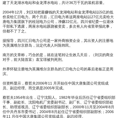
建了天龙湖水电站和金龙潭水电站，共计36万千瓦的装机容量。
2004年12月，刘汉却把最赚钱的天龙湖电站和金龙潭电站以5亿的低
价卖给汇日电力。两个月后，汇日电力将这两座电站以27亿元卖给大
唐电力集团旗下的桂冠电力公司，净赚22亿元。四川省纪委一位退休
干部私下透露，两座水电站蹊跷被变卖，多次有人向省里举报此事，
但都不了了之。
据报导，四川汇日电力公司是一家外商独资企业，其出资人的注册地
为英属维尔京群岛，法定代表人叫陈炜民。
南方的文章称，巧合的是，就在这笔转让生效几天后，（刘汉的商业
对手，前大陆首富）袁宝璟被判死刑。
外界怀疑注册地为英属维尔京群岛的汇日电力公司的幕后老板正是周
滨。
但资料显示，蔡哲夫2006年11 月开始任中国大唐集团公司党组成
员、副总经理。而交易是2005年完成。
蔡哲夫1954年出生，辽宁沈阳人。1982年毕业后历任辽宁省委组织部
干事、副处长、沈阳电机厂党委副书记、副厂长、辽宁省委组织部处
长、助理巡视员、辽宁省委组织部副部长，2000年11月至2004年8月
任中共丹东市委书记，2004年8月起任辽宁省委组织部副部长；2006
年11 月任中国大唐集团公司党组成员、副总经理。