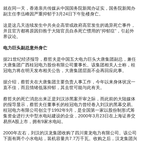
就在同一天，香港亲共传媒从中国国务院新闻办证实，国务院新闻办
副主任李伍峰因严重抑郁于3月24日下午坠楼身亡。
这是这几天连续发生中共央企高管或政府高官发生的诡异死亡事件，
并且官方都将原因归咎于大陆官员自杀死亡惯用的“抑郁症”，引起外
界议论。
电力巨头副总意外身亡
据21世纪经济报导，蔡哲夫是中国五大电力巨头大唐集团副总，兼任
大唐集团广西桂冠电力股份有限公司董事长。该集团相关人士称，桂
冠电力将在明天发布相关公告，大唐集团层面不会再回应此事。
据介绍，蔡哲夫在大唐集团主要负责人事工作，今年以来身体状况一
直不佳，而且情绪低落抑郁，其去世可能与此有关。
蔡哲夫的死亡消息出来正是刘汉涉黑案开审之际，而此前的大陆媒体
的报导显示，蔡哲夫任董事长的桂冠电力曾经卷入刘汉的黑幕交易。
桂冠电力有限公司创立于1992年9月，是全国第一家以股份制形式筹
集资金进行大中型水电站建设的企业，2000年3月23日在上海证券交
易所A股上市，拥有9家水电站。
2000年左右，刘汉的汉龙集团收购了四川黄龙电力有限公司。该公司
下面有两个小水电站，装机容量共7.7万千瓦。收购之后，汉龙集团兴