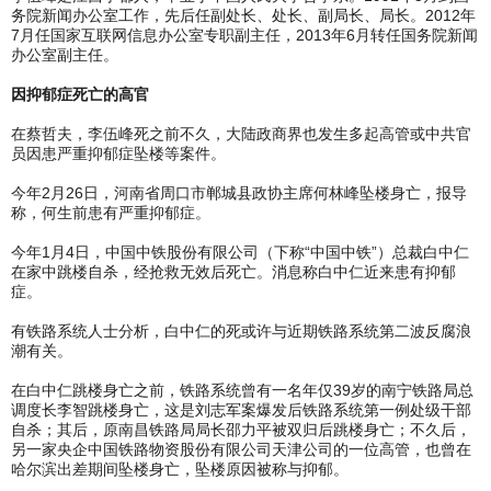
务院新闻办公室工作，先后任副处长、处长、副局长、局长。2012年
7月任国家互联网信息办公室专职副主任，2013年6月转任国务院新闻
办公室副主任。
因抑郁症死亡的高官
在蔡哲夫，李伍峰死之前不久，大陆政商界也发生多起高管或中共官
员因患严重抑郁症坠楼等案件。
今年2月26日，河南省周口市郸城县政协主席何林峰坠楼身亡，报导
称，何生前患有严重抑郁症。
今年1月4日，中国中铁股份有限公司（下称“中国中铁”）总裁白中仁
在家中跳楼自杀，经抢救无效后死亡。消息称白中仁近来患有抑郁
症。
有铁路系统人士分析，白中仁的死或许与近期铁路系统第二波反腐浪
潮有关。
在白中仁跳楼身亡之前，铁路系统曾有一名年仅39岁的南宁铁路局总
调度长李智跳楼身亡，这是刘志军案爆发后铁路系统第一例处级干部
自杀；其后，原南昌铁路局局长邵力平被双归后跳楼身亡；不久后，
另一家央企中国铁路物资股份有限公司天津公司的一位高管，也曾在
哈尔滨出差期间坠楼身亡，坠楼原因被称与抑郁。