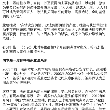
文中，孟建柱表示，当前，以互联网为主要传播途径，以微博、微信
为主要代表的新兴传播媒介快速发展，“人人都可以成为记者、人人都
可以成为新闻发言人。政法机关面临空前开放、高度透明、全时监督
的舆论环境”。
孟建柱说：“实情决定舆情。政法负面舆情的产生，往往与执法司法活
动中存在问题或瑕疵有关。要牢固树立法治意识，严格依法律按程序
履行职责、行使权力，防止因实体上的错误、程序上的瑕疵导致舆论
危机。”
有分析指，《长安》此时将孟建柱3个月前的讲话拿出来，暗有所指，
在湖南抓人事件上撇清关系。
周本顺一度把持湖南政法系统
2003年前，湖南本地人周本顺相继任职湖南省省公安厅厅长、政法委
书记、省委常委、党委书记等职。2003到2008年出任中央政法委副秘
书长，甚获前政治局常委兼政法委书记周永康的赏识，被外界认为是
周永康的心腹铁杆。
这些年来，湖南政法系统人员的腐败，早已恶名远扬。湖南的司法系
统，有周本顺的撑腰，发生诸多独占舆论鳌头的恶性事件：2012年6
月6日，中国“六四”工运领袖、民主人士李旺阳突然离奇死亡，“被自
杀”一事曾引起国际舆论高度关注。李旺阳被湖南政法委定性为“自杀”
，其死因引发诸多质疑，外界称湖南当局故意作假，隐瞒事实，并对