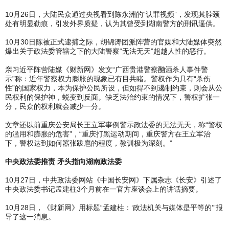
10月26日，大陆民众通过央视看到陈永洲的“认罪视频”，发现其脖颈
处有明显勒痕，引发外界质疑，认为其曾受到湖南警方的刑讯逼供。
10月30日陈被正式逮捕之际，胡锦涛团派阵营的官媒和大陆媒体突然
爆出关于政法委管辖之下的大陆警察“无法无天”超越人性的恶行。
亲习近平阵营陆媒《财新网》发文“广西贵港警察酗酒杀人事件警
示”称：近年警察权力膨胀的现象已有目共睹。警权作为具有“杀伤
性”的国家权力，本为保护公民所设，但如得不到遏制约束，则会从公
民权利的保护神，蜕变到反面。缺乏法治约束的情况下，警权扩张一
分，民众的权利就会减少一分。
文章还以前重庆公安局长王立军事例警示政法委的无法无天，称“警权
的滥用和膨胀的危害”，“重庆打黑运动期间，重庆警方在王立军治
下，警权达到如何嚣张跋扈的程度，教训极为深刻。”
中央政法委推责 矛头指向湖南政法委
10月27日，中共政法委网站《中国长安网》下属杂志《长安》引述了
中央政法委书记孟建柱3个月前在一官方座谈会上的讲话摘要。
10月28日，《财新网》用标题“孟建柱：‘政法机关与媒体是平等的’”报
导了这一消息。