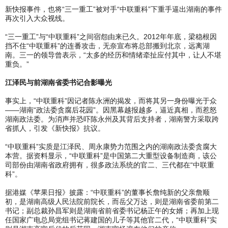
新快报事件，也将“三一重工”被对手“中联重科”下重手逼出湖南的事件
再次引入大众视线。
“三一重工”与“中联重科”之间宿怨由来已久。2012年年底，梁稳根因
挡不住“中联重科”的连番攻击，无奈宣布将总部搬到北京，远离湖
南。三一的领导曾表示，“太多的经历和情绪牵扯应付其中，让人不堪
重负。”
江泽民与前湖南省委书记合影曝光
事实上，“中联重科”因记者陈永洲的揭发，而将其另一身份曝光于众
——湖南“政法委贪腐后花园”。因黑幕越报越多，逼近真相，而惹怒
湖南政法委。为消声并恐吓陈永州及其背后支持者，湖南警方采取跨
省抓人，引发《新快报》抗议。
“中联重科”实质是江泽民、周永康势力范围之内的湖南政法委贪腐大
本营。据资料显示，“中联重科”是中国第二大重型设备制造商，该公
司部份由湖南省政府拥有，很多政法系统的官二、三代都在“中联重
科”。
据港媒《苹果日报》披露：“中联重科”的董事长詹纯新的父亲詹顺
初，是湖南高级人民法院前院长，而岳父万达，则是湖南省委前第二
书记；副总裁孙昌军则是湖南省前省委书记杨正午的女婿；再加上现
任国家广电总局党组书记蒋建国的儿子等其他官二代，“中联重科”实