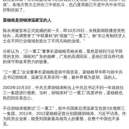
底”。各地方势力之间在三中前乱斗，也凸显局面已不是中共中央可以
控制自如了。
梁稳根是胡锦涛温家宝的人
陈永洲被宣布正式批捕的前一天，即10月29日，央视新闻联播曾突然
转向，高调赞誉了“中联重科”的“宿敌”“三一重工”。称“非公有制经济人
士在不同行业领域创造出了不同凡响的业绩。”
分析认为，“三一重工”董事长梁稳根亮相央视，显然是得到习近平阵
营的支持。湖南对广东的挑衅，广东的高调回应，是他们背后所代表
的保守和改革势力的较量。
“三一重工”企业董事长梁稳根是前中国首富。梁稳根早年即与前中共
总书记胡锦涛、温家宝关系非同一般，被外界视为是胡、温的人。
2003年10月3日，中共主席胡锦涛刚当上中共总书记不到一年就前往
三一集团进行视察。当时，胡锦涛对“三一重工”高度评价，梁稳根也
热烈回应表忠心。
不仅胡锦涛视察过“三一重工”，前中共国家总理温家宝也曾3次视察三
一集团。2011年、2012梁稳根还曾分别跟随胡锦涛、习近平访美。作
为民营企业家，能受到国家最高领导人的重视，在整个中国也不多
见。