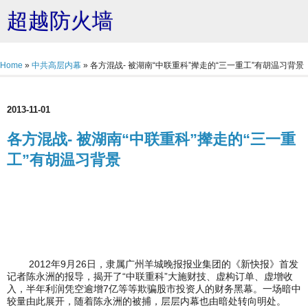
超越防火墙
Home
»
中共高层内幕
»
各方混战- 被湖南“中联重科”撵走的“三一重工”有胡温习背景
2013-11-01
各方混战- 被湖南“中联重科”撵走的“三一重
工”有胡温习背景
2012年9月26日，隶属广州羊城晚报报业集团的《新快报》首发
记者陈永洲的报导，揭开了“中联重科”大施财技、虚构订单、虚增收
入，半年利润凭空逾增7亿等等欺骗股市投资人的财务黑幕。一场暗中
较量由此展开，随着陈永洲的被捕，层层内幕也由暗处转向明处。