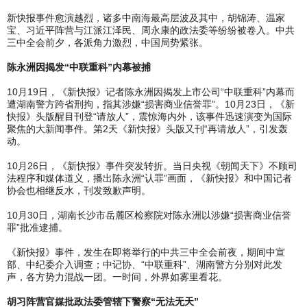
新快报事件愈演越烈，诸多中南海最高层波及其中，胡锦涛、温家
宝、习近平阵营与江派江泽民、周永康的政法委等纷纷被卷入。中共
三中全会前夕，各派角力激烈，中国局势紧张。
陈永洲因揭发“中联重科”内幕被捕
10月19日，《新快报》记者陈永洲因揭发上市公司“中联重科”内幕而
遭湖南警方跨省刑拘，指其涉嫌“损害商业信誉罪”。10月23日，《新
快报》头版醒目刊登“请放人”，震惊海内外，该事件迅速演变为国际
聚焦的大新闻事件。第2天《新快报》头版又刊“再请放人”，引发轰
动。
10月26日，《新快报》事件突发转折。当日央视《朝闻天下》不顾司
法程序和媒体道义，播出陈永洲“认罪”画面，《新快报》和中国记者
协会也相继反水，刊发致歉声明。
10月30日，湖南长沙市岳麓区检察院对陈永洲以涉嫌“损害商业信誉
罪”批准逮捕。
《新快报》事件，发生在即将举行的中共三中全会前夜，期间中宣
部、中纪委介入调查；中记协、“中联重科”、湖南警方分别对此发
声，各方势力混战一团。一时间，外界如雾里看花。
胡习阵营官媒批政法委管辖下警察“无法无天”