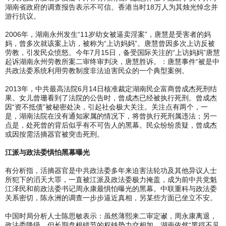
湖南省政府的调查报告表示不可信。香港当时18万人为其烛光悼念并
游行抗议。
2006年，湖南永州发生“11岁幼女被逼卖淫案”，唐慧是受害者的妈
妈，曾多次就该案上访，被称为“上访妈妈”。唐慧曾因多次上访反被
劳教，引发民众愤怒。今年7月15日，备受国际关注的“上访妈妈”唐慧
起诉湖南永州劳教所案二审终审判决，唐慧胜诉。：唐慧事件“被是中
共政法委系统利用劳教制度非法迫害民众的一个典型案例。
2013年，中共最高法院6月14日核准裁定湖南民企富商曾成杰死刑结
果。女儿曾珊看到了法院的公告时，曾成杰已经被执行死刑。曾成杰
因“资不抵债”被秘密处决，引起社会极大关注。关注点有两个，一
是，湖南法院在没有通知家属的情况下，将曾执行死刑属违法；另一
点是，处死曾的背后似乎有不可告人的黑幕。民众纷纷质疑，曾成杰
或因按需活摘器官被突击死刑。
江派与政法委惧怕黑幕曝光
有分析指，活摘器官是中共政法委多年来迫害法轮功及其他异议人士
所犯下的滔天大罪，一直被江派及政法委极力掩盖，成为前中共党魁
江泽民和前政法委书记周永康最惧怕曝光的黑幕。中联重科与政法委
关系密切，陈永洲的调查一步步逼近真相，另某些方面已坐立不安。
中国时局分析人士陈思敏表示：虽然薄熙来二审定谳，周永康离退，
政法委降级，但长期盘根错节的权钱势力交相加，湖南依然“黑得不见