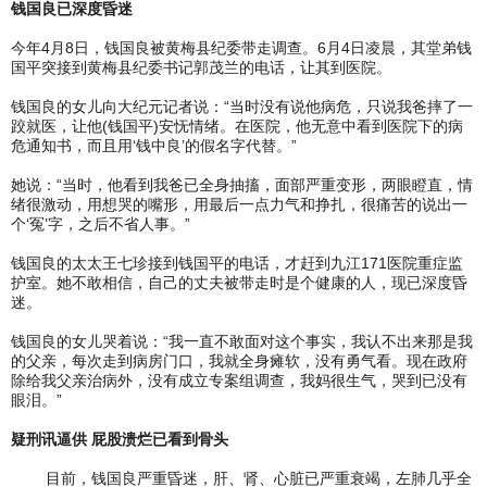
钱国良已深度昏迷
今年4月8日，钱国良被黄梅县纪委带走调查。6月4日凌晨，其堂弟钱
国平突接到黄梅县纪委书记郭茂兰的电话，让其到医院。
钱国良的女儿向大纪元记者说：“当时没有说他病危，只说我爸摔了一
跤就医，让他(钱国平)安怃情绪。在医院，他无意中看到医院下的病
危通知书，而且用‘钱中良’的假名字代替。”
她说：“当时，他看到我爸已全身抽搐，面部严重变形，两眼瞪直，情
绪很激动，用想哭的嘴形，用最后一点力气和挣扎，很痛苦的说出一
个‘冤’字，之后不省人事。”
钱国良的太太王七珍接到钱国平的电话，才赶到九江171医院重症监
护室。她不敢相信，自己的丈夫被带走时是个健康的人，现已深度昏
迷。
钱国良的女儿哭着说：“我一直不敢面对这个事实，我认不出来那是我
的父亲，每次走到病房门口，我就全身瘫软，没有勇气看。现在政府
除给我父亲治病外，没有成立专案组调查，我妈很生气，哭到已没有
眼泪。”
疑刑讯逼供 屁股溃烂已看到骨头
目前，钱国良严重昏迷，肝、肾、心脏已严重衰竭，左肺几乎全