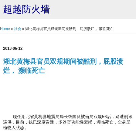
超越防火墙
Home
»
社会
»
湖北黄梅县官员双规期间被酷刑，屁股溃烂， 濒临死亡
2013-06-12
湖北黄梅县官员双规期间被酷刑，屁股溃
烂， 濒临死亡
现任湖北省黄梅县地震局局长钱国良被当局双规56后，疑遭刑讯
逼供，目前，钱已深度昏迷，多器官功能性衰竭，濒临死亡，全身呈
植物人状态。