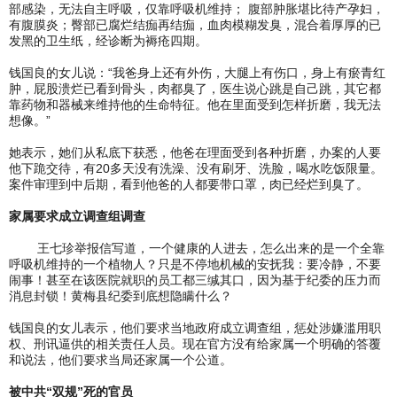
部感染，无法自主呼吸，仅靠呼吸机维持； 腹部肿胀堪比待产孕妇，
有腹膜炎；臀部已腐烂结痂再结痂，血肉模糊发臭，混合着厚厚的已
发黑的卫生纸，经诊断为褥疮四期。
钱国良的女儿说：“我爸身上还有外伤，大腿上有伤口，身上有瘀青红
肿，屁股溃烂已看到骨头，肉都臭了，医生说心跳是自己跳，其它都
靠药物和器械来维持他的生命特征。他在里面受到怎样折磨，我无法
想像。”
她表示，她们从私底下获悉，他爸在理面受到各种折磨，办案的人要
他下跪交待，有20多天没有洗澡、没有刷牙、洗脸，喝水吃饭限量。
案件审理到中后期，看到他爸的人都要带口罩，肉已经烂到臭了。
家属要求成立调查组调查
王七珍举报信写道，一个健康的人进去，怎么出来的是一个全靠
呼吸机维持的一个植物人？只是不停地机械的安抚我：要冷静，不要
闹事！甚至在该医院就职的员工都三缄其口，因为基于纪委的压力而
消息封锁！黄梅县纪委到底想隐瞒什么？
钱国良的女儿表示，他们要求当地政府成立调查组，惩处涉嫌滥用职
权、刑讯逼供的相关责任人员。现在官方没有给家属一个明确的答覆
和说法，他们要求当局还家属一个公道。
被中共“双规”死的官员