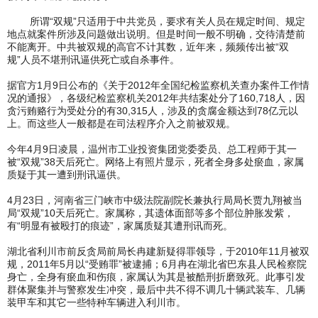
所谓“双规”只适用于中共党员，要求有关人员在规定时间、规定
地点就案件所涉及问题做出说明。但是时间一般不明确，交待清楚前
不能离开。中共被双规的高官不计其数，近年来，频频传出被“双
规”人员不堪刑讯逼供死亡或自杀事件。
据官方1月9日公布的《关于2012年全国纪检监察机关查办案件工作情
况的通报》，各级纪检监察机关2012年共结案处分了160,718人，因
贪污贿赂行为受处分的有30,315人，涉及的贪腐金额达到78亿元以
上。而这些人一般都是在司法程序介入之前被双规。
今年4月9日凌晨，温州市工业投资集团党委委员、总工程师于其一
被“双规”38天后死亡。网络上有照片显示，死者全身多处瘀血，家属
质疑于其一遭到刑讯逼供。
4月23日，河南省三门峡市中级法院副院长兼执行局局长贾九翔被当
局“双规”10天后死亡。家属称，其遗体面部等多个部位肿胀发紫，
有“明显有被殴打的痕迹”，家属质疑其遭刑讯而死。
湖北省利川市前反贪局前局长冉建新疑得罪领导，于2010年11月被双
规，2011年5月以“受贿罪”被逮捕；6月冉在湖北省巴东县人民检察院
身亡，全身有瘀血和伤痕，家属认为其是被酷刑折磨致死。此事引发
群体聚集并与警察发生冲突，最后中共不得不调几十辆武装车、几辆
装甲车和其它一些特种车辆进入利川市。