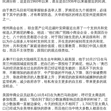
民调分析，这是自1960年以来，甚至是自1936年以来最接近的民调。
由于奥巴马目前可能掌握较多选举人票，罗姆尼在九个摇摆州，必须
拿下其中的多数，才有希望胜选。大华府地区的维吉尼亚州是摇摆州
之一。
维州商会会长， 联合置产公司总裁叶安舜最近出席了一个支持共和党
候选人罗姆尼的餐会。他说：“他们推广照顾小商业企业，全美国百分
之七、八十的生意都是小企业，对于我们做生意的人来说很有利，所
以为什么很多人年轻时支持民主党，开生意的时候转而支持共和党。
另外，共和党推广家庭道德价值观，很注重教育，和我们中国人很类
似，而且不主张堕胎，跟我们的观点很类似。”
从事IT行业的大陆移民王先生去年刚刚入籍美国，他于10月27日在马
里兰州德国城提前投票，把自己的一票投给了罗姆尼。他认为：“奥巴
马的经济政策在过去的四年里已经证明是失败的：居高不下的失业
率、不断增加的政府赤字、中产阶级的平均收入下降、医疗保健费用
上升、靠政府救济的人数显著上升；罗姆尼的政策将削减臃肿的政府
监管机构，减少政府赤字，给私有业主更多的自主权，带来更多的就
业机会。”
美国华裔众议员赵美心10月4日在为奥巴马助选时，呼吁亚太裔选民
参加投票。她说：“现在到了我们少数族裔影响总统选举的时候了。过
去少数族裔一直被边缘化，今天的情况大不相同了，1,700万亚太裔人
口已经成为全美增长最快的群体，而且他们当中绝大多数人都居住在