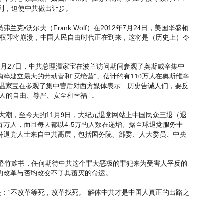
利，迫使中共做出让步。
•沃尔夫（Frank Wolf）在2012年7月24日，美国华盛顿
政权即将崩溃，中国人民自由时代正在到来，这将是（历史上）令
月27日，中共总理温家宝在波兰访问期间参观了奥斯威辛集中
粹建立最大的劳动营和“灭绝营”。估计约有110万人在奥斯维辛
 温家宝在参观了集中营后对西方媒体表示：历史告诫人们，要反
人的自由、尊严、安全和幸福” 。
退大潮，至今天的11月9日，大纪元退党网站上中国民众三退（退
万人，而且每天都以4-5万的人数在递增。据全球退党服务中
份退党人士来自中共高层，包括国务院、部委、人大委员、中央
已罄竹难书，任何期待中共这个罪大恶极的罪犯来为受害人平反的
的改革与否均改变不了其覆灭的命运。
是：“不改革等死，改革找死。”解体中共才是中国人真正的出路之