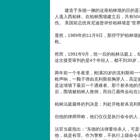
建造于东德一侧的这座柏林墙的目的是不让
人逃入西柏林。在柏林围墙建立后，共有504
伤。 美国前总统肯尼迪曾评价柏林墙是“世
显然，1989年的11月9日，那些守护柏
枪。
然而，1991年9月，统一后的柏林法庭上
这次接受审判的是4个年轻人，都不到30岁
两年前一个冬夜里，刚满20岁的克利斯和
枪声响，一颗子弹由克利斯前胸穿入，高定
是这堵墙下最后一个遇难者。那个射杀他的
后，围墙被柏林人推倒，而自己最终会站在
柏林法庭最终的判决是：判处开枪射杀克利
但他的律师辩称，他们仅仅是执行命令的人
法官当庭指出：“东德的法律要你杀人，可
他，就是有罪。作为警察，不执行上级命令