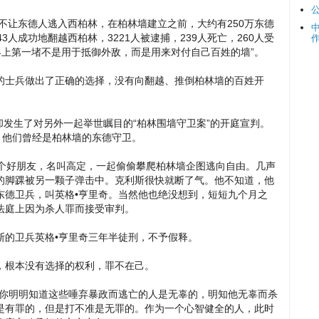
东德人逃入西柏林，在柏林墙建立之前，大约有250万东德
3人成功地翻越西柏林，3221人被逮捕，239人死亡，260人受
界上第一堵不是用于抵御外敌，而是用来对付自己百姓的墙”。
林墙的士兵做出了正确的选择，没有向翻越、推倒柏林墙的百姓开
，却发生了对另外一起举世瞩目的“柏林围墙守卫案”的开庭宣判。
，他们曾经是柏林墙的东德守卫。
一个好朋友，名叫高定，一起偷偷攀爬柏林墙企图逃向自由。几声
的脚踝被另一颗子弹击中。克利斯很快就断了气。他不知道，他
东德卫兵，叫英格•亨里奇。当然他也绝没想到，短短九个月之
法庭上因为杀人罪而接受审判。
斯的卫兵英格•亨里奇三年半徒刑，不予假释。
，根本没有选择的权利，罪不在己。
是你明明知道这些唾弃暴政而逃亡的人是无辜的，明知他无辜而杀
是有罪的，但是打不准是无罪的。作为一个心智健全的人，此时