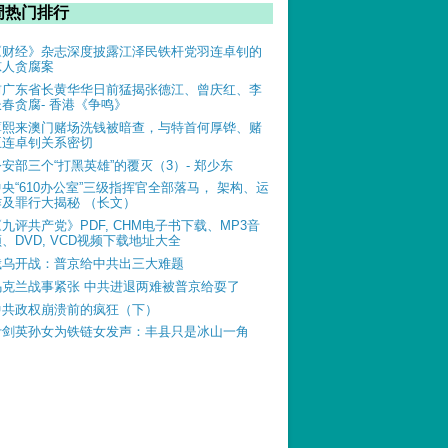
周热门排行
《财经》杂志深度披露江泽民铁杆党羽连卓钊的
惊人贪腐案
前广东省长黄华华日前猛揭张德江、曾庆红、李
长春贪腐- 香港《争鸣》
薄熙来澳门赌场洗钱被暗查，与特首何厚铧、赌
王连卓钊关系密切
公安部三个“打黑英雄”的覆灭（3）- 郑少东
中央“610办公室”三级指挥官全部落马， 架构、运
作及罪行大揭秘 （长文）
《九评共产党》PDF, CHM电子书下载、MP3音
、DVD, VCD视频下载地址大全
俄乌开战：普京给中共出三大难题
乌克兰战事紧张 中共进退两难被普京给耍了
中共政权崩溃前的疯狂（下）
叶剑英孙女为铁链女发声：丰县只是冰山一角