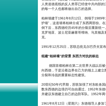
人类道德底线的反人类罪已经使中共内部的江
的每一个人也都将做出自己的选择。
柏林墙建于1961年8月12日、倒塌于1989
护墙”，这道墙将柏林分成了东西两部份。在
倒下后，东西德经历45年的分裂后重新统
克罗地亚、波士尼亚赫塞哥维纳、马其顿及
克。
1991年12月25日，苏联总统戈尔巴乔夫
组建“柏林墙”的背景 东西方对抗的标志
德国首都柏林在第二次世界大战以后被分
向西德，于是沿着边界在己方的领土上建立
分裂和冷战的重要标志性建筑。
20世纪50年代早期，苏联加强了对东欧各
数东西德的边境仍可自由通过。1952年东
并建议东德建立自己的边防军队。1952年
1961年8月12日（星期六）东德领导人