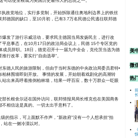
 Wall）这句话使里根成为美国历史最伟大的总统之一。
放弃执政党地位，实行多党制，开始拆除通往奥地利边界上的铁丝
邦德国的缺口，至10月初，已有3.7万名民德公民逃往联邦德
多城市爆发了游行示威活动，要求民主德国当局发扬民主，进行改
平息事态，在10月17日的政治局会议上，民德 15个专区党的
体成员辞职。18日，德党召开十一届九中全会，克伦茨当选为德
美
推行改革，要实行“自由选举”。
微信
松对东德人民的旅游限制，但由于当时东德的中央政治局委员君特•
布柏林围墙即刻开放。 事情的发展，开始朝着戏剧化的高潮转
热
人站出来高呼着推倒柏林墙，结果一呼百应，数十万群众一眨眼
交部长根舍尔还在国外访问，联邦情报局局长维克也在美国商务
都不相信这是真的。一切太出乎意料了。
上级的指示，可上面默不作声，“新政府”没有一个人想承担“拍
护，站在一侧冷漠以对。