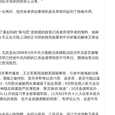
你应主动承担的良心义务。”
一次拷问，也对未来类似事情的发生和审判起到了样板作用。
起码的“善与恶”道德观的政客们或者所谓学者的预料。柏林
今天正在大陆上演的正与邪的殊死较量和中共的最后解体又将会
。
尤其是自2006年3月中共大规模活体摘取法轮功学员器官被曝
类罪已经使中共内部的江系血债帮惶惶不可终日。围绕迫害法轮
正愈演愈烈。
月重庆事件爆发，王立军夜闯成都美国领事馆，引发中南海政治海
”，薄随之被停职、双开并即将以贪污罪、谋杀罪，甚至可能以谋
判；5月陈光诚被周永康威逼下远走美国；8月联合国人权大会活
神隐后再露面严惩薄熙来、誓言推动“政改”；10月血债帮反扑，
-11月胡温习李全面掌握军权；11月8日中共十八大在草木皆兵
僵化的老路、也不走改旗易帜的邪路”。有评论认为，这是中共
令中共心惊胆颤。如四川甚邡、江苏启东、浙江宁波等数万甚至