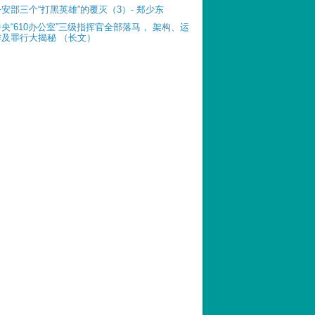
公安部三个“打黑英雄”的覆灭（3）- 郑少东
中央“610办公室”三级指挥官全部落马， 架构、运
作及罪行大揭秘 （长文）