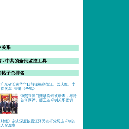
中关系
 - 中共的全民监控工具
门帖子总排名
前广东省长黄华华日前猛揭张德江、曾庆红、李
长春贪腐- 香港《争鸣》
薄熙来澳门赌场洗钱被暗查，与特
首何厚铧、赌王连卓钊关系密切
《财经》杂志深度披露江泽民铁杆党羽连卓钊的
惊人贪腐案