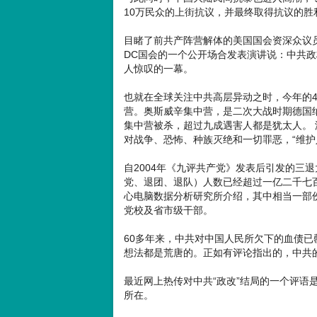
10万民众的上街抗议，并最终取得抗议的胜
目睹了前共产阵营解体的美国国会资深众议员弗兰克
DC国会的一个公开场合发表演讲说：中共
人惊叹的一幕。
也就在全球关注中共高层异动之时，今年的4
营。奥斯威辛集中营，是二次大战时期德国纳
集中营被杀，超过九成遇害人都是犹太人。
对战争、恐怖、种族灭绝和一切罪恶，“维护
自2004年《九评共产党》发表后引发的三
党、退团、退队）人数已经超过一亿二千七百
心电脑数据分析研究所介绍，其中相当一部
党校及省市级干部。
60多年来，中共对中国人民所欠下的血债
想法都是荒唐的。正如有评论指出的，中共
最近网上热传对中共“政改”结局的一个评语
所在。