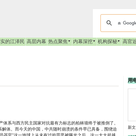
真实的江泽民
高层内幕
热点聚焦
内幕深挖
机构探秘
高官
用
共产体系与西方民主国家对抗最有力标志的柏林墙终于被推倒了。
新文
系解体。而今天的中国，中共随时崩溃的条件早已具备，围绕迫
员器官”这一地球上从未有过的罪恶被曝光之后，这一大大超越