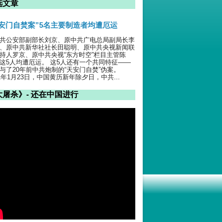
选文章
天安门自焚案”5名主要制造者均遭厄运
共公安部副部长刘京、原中共广电总局副局长李
、原中共新华社社长田聪明、原中共央视新闻联
持人罗京、原中共央视“东方时空”栏目主管陈
这5人均遭厄运。 这5人还有一个共同特征——
与了20年前中共炮制的“天安门自焚”伪案。
01年1月23日，中国黄历新年除夕日，中共...
大屠杀》- 还在中国进行