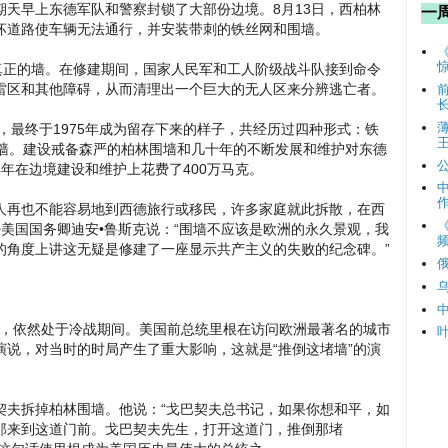
天早上东德军队和警察封锁了大部份边境。8月13日，西柏林
一
坏道路使车辆无法通行，并安装带刺的铁丝网和围墙。
真正的墙。在修建期间，国家人民军和工人阶级战斗队接到命令
雷区和其他障碍，从而清理出一个巨大的无人区来分辨逃亡者。
修，最终于1975年成为留存下来的样子，共经历过四种形式：铁
围墙。建设戒备森严的柏林围墙和几十年的不断发展和维护对东德
64年在边境建设和维护上花费了400万马克。
人再也不能容易地到西德旅行或移民，许多家庭就此拆散，在西
任美国国务卿迪安•鲁斯克说：“围墙不应该是欧洲的永久景观，我
频
的角度上讲这无疑是修建了一座显示共产主义的失败的纪念碑。”
日，依然处于冷战期间。美国前总统里根在访问欧洲最著名的城市
说，对当时的时局产生了重大影响，这就是“推倒这堵墙”的演
契夫拆掉柏林围墙。他说：“戈巴契夫总书记，如果你想和平，如
那来到这道门前。戈巴契夫先生，打开这道门，推倒那堵