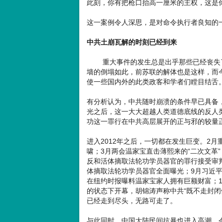
此刻，你有把枪口抬高一厘米的主权，这是
这一案例令人深思，是对命令执行者良知的
中共土崩瓦解的时刻已经到来
重大事件的发生总是出乎那些已经丧失了最
墙的倒塌如此，前苏联的解体也是这样，而
使一些国内外的此类政客和学者们瞠目结舌
有分析认为，中共随时崩溃的条件早已具备，
光之后，这一大大超越人类道德底线的反人
功这一罪行在中共高层展开的正与邪的较量
进入2012年之后，一切都在发生巨变。2
啸；3月两会温家宝直击薄熙来的“二次文革
反和活体摘取法轮功学员器官的罪行接受审
体摘取法轮功学员器官全面曝光；9月习近平
在纽约时报曝料温家宝家人拥有巨额财富；10
的状态下开幕，胡锦涛声称中共“既不走封闭
已经走到尽头，无路可走了。
与此同时，中国大陆民间抗暴也进入高潮，