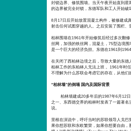
封锁边界、修筑围墙。当天午夜开始直到星期
的边界被完全封锁，东德军队和工人开始破
8月17日后开始放置混凝土构件，被修建成
射击任何试图穿越的人。之后安装了围栏、
柏林围墙在1961年开始修筑后经过多次翻
丝网，加强的铁丝网，混凝土，75型边境
是一个巨大的经济负担。东德在1961到19
在关闭了西柏林边境之后，导致大量的东德
柏林工作的东柏林人无法上班 。1961年时
不理解为什么苏联会考虑它的存在，从他们
“柏林墙”的倒塌 国内及国际背景
柏林墙建成20多年后的1987年6月12
之一、东西德交界的柏林时发表了一篇著名演
说。
里根在演说中，呼吁当时的苏联领导人戈巴
果你想苏联和东欧繁荣，如果你想要自由，