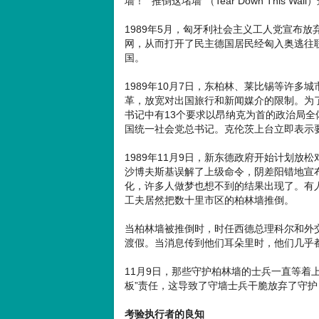
墙！”“推倒这堵墙”（Tear Down This
1989年5月，匈牙利社会主义工人党宣布
网，从而打开了民主德国居民经匈入奥逃往联
国。
1989年10月7日，东柏林、莱比锡等许
革，放宽对出国旅行和新闻媒介的限制。为了
书记中有13个要求以昂纳克为首的政治局全
国统一社会党总书记。克伦茨上台立即表示要
1989年11月9日，新东德政府开始计划放
沙博夫斯基误解了上级命令，阴差阳错地宣
化，许多人做梦也想不到的结果出现了。有
工夫居然把数十里市区的柏林墙推倒。
当柏林墙被推倒时，时任西德总理科尔和外
渡假。当消息传到他们耳朵里时，他们几乎
11月9日，那些守护柏林墙的士兵一直等着
板”责任，这导致了守墙士兵干脆放弃了守
考验执行者的良知