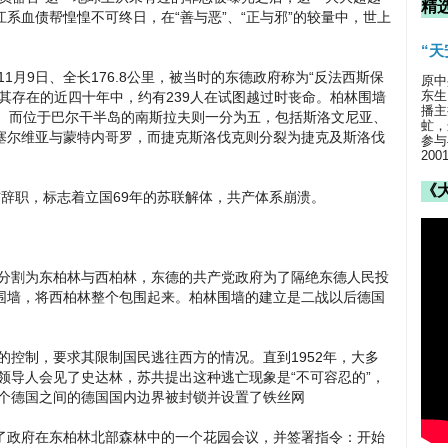
精
系血债帮惶惶不可终日，在“善与恶”、“正与邪”的较量中，世上
“
年11月9日、全长176.8公里，被当时的东德政府称为“反法西斯保
原中
东生
其存在的近四十年中，约有239人在试图越过时丧命。柏林围墙
播主
一。而位于巴尔干半岛的南斯拉夫则一分为五，包括斯洛文尼亚、
虻，
塞尔维亚与蒙特内哥罗，而捷克斯洛伐克则分裂为捷克及斯洛伐
参与
20
《
宣布辞职，标志着立国69年的苏联解体，共产体系崩溃。
割为东柏林与西柏林，东德的共产党政府为了隔绝东德人民投
围墙，将西柏林整个包围起来。柏林围墙的建立是二战以后德国
国的控制，要求其限制国民逃往西方的情况。直到1952年，大多
德领导人会见了史达林，苏共提出这种逃亡现象是“不可容忍的”，
两个德国之间的德国国内边界被封锁并设置了铁丝网
参加了政府在东柏林北部森林中的一个花园会议，并签署指令：开始