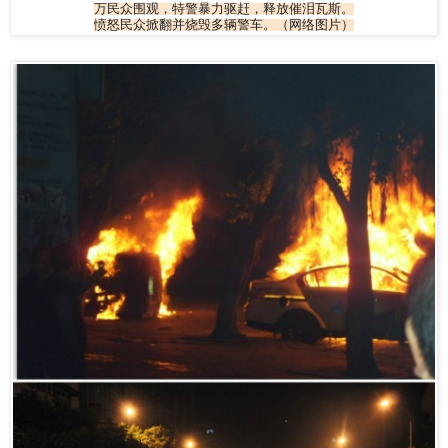
万民众围观，特警暴力驱赶，释放催泪瓦斯。
愤怒民众掀翻并烧毁多辆警车。（网络图片）