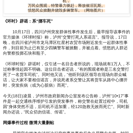
机，
万民众围观，特警暴力驱赶，释放催泪瓦斯。
愤怒民众掀翻并烧毁多辆警车。（网络图片）
《环时》辟谣：系“挪车死”
10月17日，四川泸州突发群体性事件发生后，最早报导该事件的
官方媒体《环球时报》称，泸州“交警打死人系谣言”。报导说，17日
晚，在四川省泸州市龙马潭区红星村农贸市场附近发生一起群体性事
件，到目前为止已有至少四辆警车被掀翻，并被点着。愤怒的人群还
向警察投掷石块和瓶子。
《环球时报》辟谣时，仅引述一名目击者所说的，现场就有1万人，不
过称事情起因不明确。这位目击者还说，“有的围观者称是三名交警打
死了一名货车司机”。同时他又说，“他听到该区领导在现场向群众喊
话，让大家不要相信谣言，并说死者系交警让其将货车从路中心挪开
时，突发疾病（或为心脏病）而死”。
今天(18日)凌晨，泸州市政府新闻办公室发布公告称，泸州“10•17”事
件是一起交通秩序维护引发的突发事件，称交警在处置过程中，司机
因“身体突然不适，后司机不适加重，经120急救无效而死亡”。同时新
闻办还说，“民众切勿信谣、传谣”。
网爆事件过程 微博大量删帖