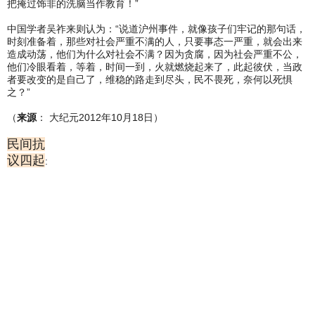
把掩过饰非的洗脑当作教育！”
中国学者吴祚来则认为：“说道沪州事件，就像孩子们牢记的那句话，
时刻准备着，那些对社会严重不满的人，只要事态一严重，就会出来
造成动荡，他们为什么对社会不满？因为贪腐，因为社会严重不公，
他们冷眼看着，等着，时间一到，火就燃烧起来了，此起彼伏，当政
者要改变的是自己了，维稳的路走到尽头，民不畏死，奈何以死惧
之？”
（
来源
： 大纪元2012年10月18日）
民间抗
议四起
: