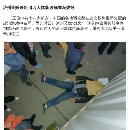
泸州鱼贩致死 引万人抗暴 多辆警车烧毁
正值中共十八大前夕，中国的各地诸侯都在这次权利重新分配的
政治游戏中布局。而此时四川泸州又燃“战火”，这是继四川甚邡事件
到重庆政治事件，再到昨天的泸州群体抗暴事件，川蜀大地似乎一直
未消停过。