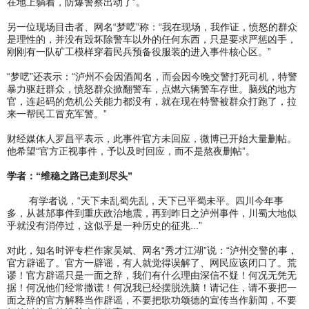
在地上躺着，防爆警察出动了”。
另一位现场目击者、网名“梦呓”称：“我在现场，我作证，愤怒的群众
是理性的，并没有毁坏除警车以外的任何东西，只是要求严惩凶手，
刚刚有一队矿工模样穿着民兵预备役服装的进入事件核心区。”
“梦呓”还表示：“泸州不会因酒闻名，而会因今晚交警打死司机，特警
暴力驱赶群众，愤怒群众掀翻警车，点燃六辆警车存世。脑残的地方
官，连起码的危机公关能力都没有，就在现在特警被群众打跑了，拉
来一帮民工冒充军警。”
财经媒体人罗昌平表示，此事件官方未回应，微博已开始大量删帖。
他希望“官方正视事件，予以及时回应，而不是熬夜删帖”。
学者：“维稳之路已走到尽头”
有学者说，“天下未乱蜀先乱，天下已平蜀未平。四川今年事
多，从甚邡事件到重庆政治地震，再到昨日之泸州事件，川蜀大地似
乎就没有消停过，这似乎是一种历史的征兆...”
对此，知名时评专栏作家吴斌、网名“秀才江湖”说：“泸州交警的事，
官方辟谣了。官方一辟谣，有人就觉得误解了、网民应该闭口了。荒
谬！官方辟谣只是一面之辞，我们有什么理由深信不疑！何况无凭无
据！何况他们经常撒谎！何况我已经摆脱洗脑！请记住，请不要把一
面之辞的官方解释当作辟谣，不要把歌功颂德的宣传当作新闻，不要