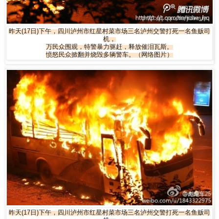
昨天(17日)下午，四川泸州市红星村菜市场三名泸州交警打死一名鱼贩司
机，
万民众围观，特警暴力驱赶，释放催泪瓦斯。
愤怒民众掀翻并烧毁多辆警车。（网络图片）
昨天(17日)下午，四川泸州市红星村菜市场三名泸州交警打死一名鱼贩司