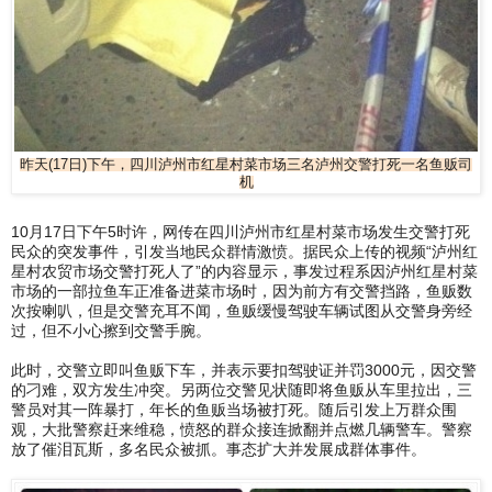
昨天(17日)下午，四川泸州市红星村菜市场三名泸州交警打死一名鱼贩司
机
10月17日下午5时许，网传在四川泸州市红星村菜市场发生交警打死
民众的突发事件，引发当地民众群情激愤。据民众上传的视频“泸州红
星村农贸市场交警打死人了”的内容显示，事发过程系因泸州红星村菜
市场的一部拉鱼车正准备进菜市场时，因为前方有交警挡路，鱼贩数
次按喇叭，但是交警充耳不闻，鱼贩缓慢驾驶车辆试图从交警身旁经
过，但不小心擦到交警手腕。
此时，交警立即叫鱼贩下车，并表示要扣驾驶证并罚3000元，因交警
的刁难，双方发生冲突。另两位交警见状随即将鱼贩从车里拉出，三
警员对其一阵暴打，年长的鱼贩当场被打死。随后引发上万群众围
观，大批警察赶来维稳，愤怒的群众接连掀翻并点燃几辆警车。警察
放了催泪瓦斯，多名民众被抓。事态扩大并发展成群体事件。