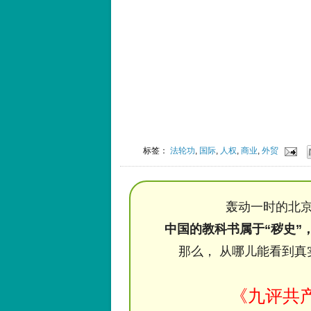
标签：
法轮功
,
国际
,
人权
,
商业
,
外贸
轰动一时的北京
中国的教科书属于“秽史”
那么， 从哪儿能看到真
《九评共