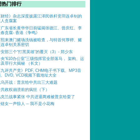
周热门排行
《财经》杂志深度披露江泽民铁杆党羽连卓钊的
惊人贪腐案
前广东省长黄华华日前猛揭张德江、曾庆红、李
长春贪腐- 香港《争鸣》
薄熙来澳门赌场洗钱被暗查，与特首何厚铧、赌
王连卓钊关系密切
公安部三个“打黑英雄”的覆灭（3）- 郑少东
中央“610办公室”三级指挥官全部落马， 架构、运
作及罪行大揭秘 （长文）
《九评共产党》PDF, CHM电子书下载、MP3音
、DVD, VCD视频下载地址大全
俄乌开战：普京给中共出三大难题
中共政权崩溃前的疯狂（下）
乌克兰战事紧张 中共进退两难被普京给耍了
铁链女一声惊人 -- 我不是小花梅