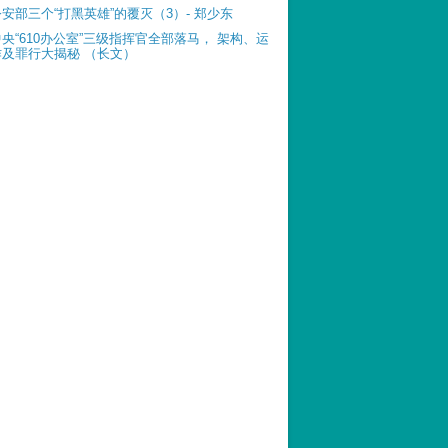
公安部三个“打黑英雄”的覆灭（3）- 郑少东
中央“610办公室”三级指挥官全部落马， 架构、运
作及罪行大揭秘 （长文）