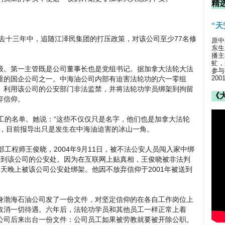
精
“
十三年中，追随江泽民集团的打压政策，对该公司至少77名修
原中
东生
播主
虻，
级。第一主管既是公司董事长也是党组书记。据加拿大法轮大法
参与
20
重的国企公司之一。中海油公司内部有迫害法轮功的六一零组
、利用该公司的公安部门非法监禁，并将法轮功学员绑架到拘留
《
弃信仰。
工的名单。她说：“这些不仅仅只是名字，他们也是加拿大法轮
锁，目前报导出只是发生在中海油迫害的冰山一角。
工程师王俊晓，2004年9月11日，被不法公安人员闯入家中绑
持到该公司的公安处。因为在互联网上贴真相，王俊晓被非法判
天晚上被该公司公安处绑架。他因不放弃信仰于2001年被送到
身渤海石油公司发了一份文件，对坚定信仰的在各自工作岗位上
取消一切待遇。六年后，法轮功学员和其他员工一样正常上着
公司后来出台一份文件：公司员工如果被劳教就要被开除公职。