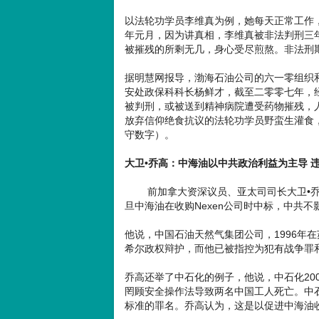
以法轮功学员李维真为例，她每天正常工作，
年元月，因为讲真相，李维真被非法判刑三
被摧残的所剩无几，身心受尽煎熬。非法刑
据明慧网报导，渤海石油公司的六一零组织
安处政保科科长杨鲜才，截至二零零七年，
被判刑，或被送到精神病院遭受药物摧残，
放弃信仰绝食抗议的法轮功学员野蛮生灌食
守数字）。
大卫•乔高：中海油以中共政治利益为主导 
前加拿大资深议员、亚太司司长大卫•乔
旦中海油在收购Nexen公司时中标，中共
他说，中国石油天然气集团公司，1996年
希尔政权辩护，而他已被指控为犯有战争罪
乔高还举了中石化的例子，他说，中石化20
罔顾安全操作法导致两名中国工人死亡。中
标准的罪名。乔高认为，这是以促进中海油收