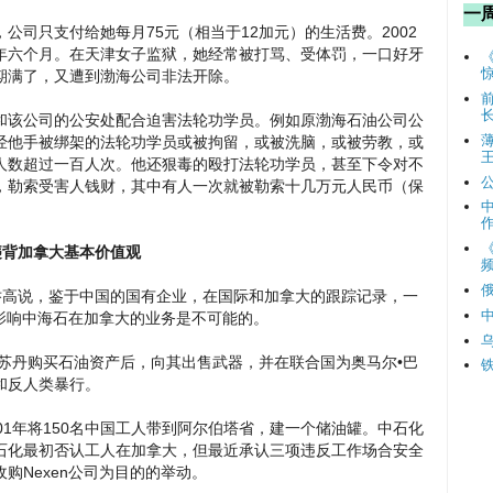
一
公司只支付给她每月75元（相当于12加元）的生活费。2002
年六个月。在天津女子监狱，她经常被打骂、受体罚，一口好牙
期满了，又遭到渤海公司非法开除。
和该公司的公安处配合迫害法轮功学员。例如原渤海石油公司公
经他手被绑架的法轮功学员或被拘留，或被洗脑，或被劳教，或
人数超过一百人次。他还狠毒的殴打法轮功学员，甚至下令对不
，勒索受害人钱财，其中有人一次就被勒索十几万元人民币（保
违背加拿大基本价值观
频
高说，鉴于中国的国有企业，在国际和加拿大的跟踪记录，一
不影响中海石在加拿大的业务是不可能的。
在苏丹购买石油资产后，向其出售武器，并在联合国为奥马尔•巴
和反人类暴行。
01年将150名中国工人带到阿尔伯塔省，建一个储油罐。中石化
石化最初否认工人在加拿大，但最近承认三项违反工作场合安全
购Nexen公司为目的的举动。