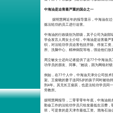
中海油是迫害最严重的国企之一
据明慧网近年的报导显示，中海油在过去
炼法轮功的员工进行迫害。
中海油的行政级别为部级，其子公司为副部
学会发言人周女士介绍，中海油是迫害最严
织，对法轮功学员迫害包括开除、停发工资
所、洗脑中心、精神病院等地，强迫他们放
周立敏女士还向记者提供了这77个中海油员
功学员的朋友、同事。”她说，因为网络封
例如，在77个人中，中海油天津分公司技术部
架。王俊晓的妻子连同5岁的孩子同时被劫
刑4年。其兄长王俊跃，也是法轮功学员同一
劳教所。
据明慧网报导，二零零零年年底，中海油前
勤奋工作的法轮功学员只给发最低生活费，
班，可是拿的是天津市最低工资。渤海石油