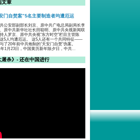
选文章
天安门自焚案”5名主要制造者均遭厄运
共公安部副部长刘京、原中共广电总局副局长李
、原中共新华社社长田聪明、原中共央视新闻联
持人罗京、原中共央视“东方时空”栏目主管陈
这5人均遭厄运。 这5人还有一个共同特征——
与了20年前中共炮制的“天安门自焚”伪案。
01年1月23日，中国黄历新年除夕日，中共...
大屠杀》- 还在中国进行