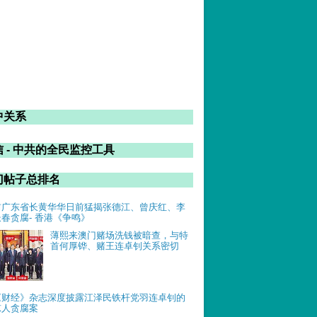
中关系
 - 中共的全民监控工具
门帖子总排名
前广东省长黄华华日前猛揭张德江、曾庆红、李
长春贪腐- 香港《争鸣》
薄熙来澳门赌场洗钱被暗查，与特
首何厚铧、赌王连卓钊关系密切
《财经》杂志深度披露江泽民铁杆党羽连卓钊的
惊人贪腐案