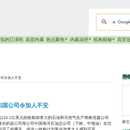
真实的江泽民
高层内幕
热点聚焦
内幕深挖
机构探秘
高官
用
公司令加人不安
加国公司令加人不安
5.1亿美元的收购加拿大的石油和天然气生产商耐克森公司
新文
日曝光的该公司母公司中国海洋石油总公司（下称，中海油）在过
的员工的事实，使这一收购计划更令加拿大人感到不安。