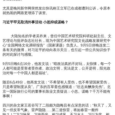
尤其是晚间新华网突然发出快讯称王立军已在成都遭到公诉，令原本
就热闹的网路更增添了谈资。
习近平罕见取消外事活动 小恙抑或谋略？
大陆知名的学者吴祚来，曾任中国艺术研究院科研处副主任、文
艺理论与批评杂志社社长，现为中国艺术研究院文化战略发展研究中
心“全国网络文化调研报告”（国家课题）负责人。9月5日傍晚连发二
条有关的微博，对习近平的动向表示关注，也引起一些公共知识份子
的对此探讨与感慨。
9月5日晚6点16分，他发文说：“暗政治真的不好玩，太惊悚，每一个
人都可能是受害者受伤者。政治文明，宪法是文，公开是明，阳光政
治对每一个中国人都是福祉”。
随后6点49分，他再发文说：“不希望有人受伤，也不希望国家受伤，
只是希望制度从良”。广东的百草斋也感慨道：“壮志未酬身先伤”。北
京一国际旅行公司的董事长陈业文质疑说：小恙。谋略？千万不能有
事啊！
四川的杂文家王若谷写了二段颇为隐晦且有点深意的话：“秋天了，又
见一些反常气象。雷声隐隐......第二道惊雷，将如春雷一般炸
响？！”“习习秋风，习地而坐，相习成风，不习水土，习以为常，相