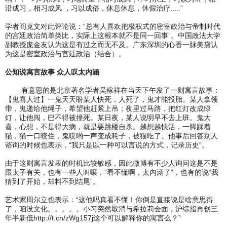
沿成习，相习成风 ，习以成俗，休息休息，休假治疗.....”
学者阎克文对此评论说：“总有人喜欢把极权式的密室政治与帝制时代
的宫廷政治简单类比，实际上这根本就不是同一回事”。中国政法大学
副教授庞金友认为这是有过之而无不及。广东深圳的心香一脉美黛认
为这是密室政治与宫廷政治（结合）。
公知说寓言故事 众人叹太内涵
有意思的是北京著名学者吴稼祥在当天下午发了一则寓言故事：
【鬼喜人过】一鬼天天盼某人快死，人死了，鬼才能投胎。某人拿领
带，鬼递给他绳子，希望他赶紧上吊；夜里过马路，把红灯改成绿
灯，让他闯，巴不得被撞死。某日夜，某人说明早不去上班。鬼大
喜，心想，不是得大病，就是要跳楼自杀。越想越快活，一脚踩着
猫，猫一口咬住，鬼哎哟一声变成耗子，被猫吃了。他事后回答别人
谘询的时候也表示，“我只是以一种可以言说的方式，记录历史”。
由于这则寓言发表的时机比较敏感，因此微博有不少人询问这是不是
跟太子有关，也有一些人叫嚷，“看不懂啊，太内涵了”，也有的说“我
猜到了开始，却料不到结尾”。
艺术家周尔立也表示：“这他吗真看不懂！你倒是直接说是啥意思得
了，咱没文化。。。。。小习突然取消与希拉莉会面，沪综指再创三
年半新低http://t.cn/zWg157j这个可以解释你的寓言么？”