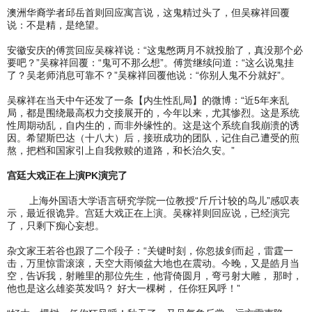
澳洲华裔学者邱岳首则回应寓言说，这鬼精过头了，但吴稼祥回覆
说：不是精，是绝望。
安徽安庆的傅赏回应吴稼祥说：“这鬼憋两月不就投胎了，真没那个必
要吧？”吴稼祥回覆：“鬼可不那么想”。傅赏继续问道：“这么说鬼挂
了？吴老师消息可靠不？”吴稼祥回覆他说：“你别人鬼不分就好”。
吴稼祥在当天中午还发了一条【内生性乱局】的微博：“近5年来乱
局，都是围绕最高权力交接展开的，今年以来，尤其惨烈。这是系统
性周期动乱，自内生的，而非外缘性的。这是这个系统自我崩溃的诱
因。希望斯巴达（十八大）后，接班成功的团队，记住自己遭受的煎
熬，把档和国家引上自我救赎的道路，和长治久安。”
宫廷大戏正在上演PK演完了
上海外国语大学语言研究学院一位教授“斤斤计较的鸟儿”感叹表
示，最近很诡异。宫廷大戏正在上演。吴稼祥则回应说，已经演完
了，只剩下痴心妄想。
杂文家王若谷也跟了二个段子：“关键时刻，你忽拔剑而起，雷霆一
击，万里惊雷滚滚，天空大雨倾盆大地也在震动。今晚，又是皓月当
空，告诉我，射雕里的那位先生，他背倚圆月，弯弓射大雕， 那时，
他也是这么雄姿英发吗？ 好大一棵树， 任你狂风呼！”