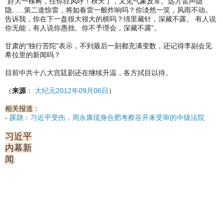
“好大一棵树，任你狂风呼！秋天了，又见气象反常。远方雷声隐
隐......第二道惊雷，将如春雷一般炸响吗？你淡然一笑，风雨不动。
告诉我，你在下一盘很大很大的棋吗？绵里藏针，深藏不露。 有人说
你无能，有人说你愚拙。你不予理会，深藏不露”。
甘肃的“独行苦陀”表示，不到最后一刻都充满变数，还记得李副会见
希拉里的新闻吗？
目前中共十八大宫廷剧还在继续升温，各方拭目以待。
（
来源
：
大纪元2012年09月06日
）
相关报道
：
-
蹊跷：习近平受伤，周永康现身合肥考察谷开来受审的中级法院
习近平
内幕新
闻
: