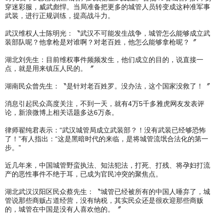
穿迷彩服，威武彪悍。当局准备把更多的城管人员转变成这种准军事
武装，进行正规训练，提高战斗力。
武汉维权人士陈明光：〝武汉不可能发生战争，城管怎么能够成立武
装部队呢？他拿枪是对谁啊？对老百姓，他怎么能够拿枪呢？〞
湖北刘先生：目前维权事件频频发生，他们成立的目的，说直接一
点，就是用来镇压人民的。〞
湖南民众曾先生：〝是针对老百姓罗。没办法，这个国家没救了！〞
消息引起民众高度关注，不到一天，就有4万5千多雅虎网友发表评
论，新浪微博上相关话题多达6万条。
律师翟纯君表示：“武汉城管局成立武装部？！没有武装已经够恐怖
了！”有人指出：“这是黑暗时代的来临，是将城管流氓合法化的第一
步。”
近几年来，中国城管野蛮执法、知法犯法，打死、打残、将孕妇打流
产的恶性事件不绝于耳，已成为官民冲突的聚焦点。
湖北武汉汉阳区民众蔡先生：〝城管已经被所有的中国人唾弃了，城
管说那些商贩占道经营，没有纳税，其实民众还是很欢迎那些商贩
的，城管在中国是没有人喜欢他的。〞