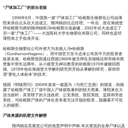
“尸体加工厂”的前台老板
1999年8月，中国第一家“尸体加工厂”哈根斯生物塑化公司由薄
熙来亲自点头在大连成立。隋鸿锦担任总经理。一年后，曾在海德堡
拜哈根斯为师的隋鸿锦和冯•哈根斯分道扬镳，2002年在大连成立了
另一家“尸体工厂”——大连医科大学生物塑化有限公司。同样也是经
薄熙来之手批准开业。
哈根斯生物塑化公司外资方为东德人冯•哈根斯
（GunthervonHagens）。而中国官方至今还未公布其中方的投资者
姓甚名谁。哈根斯曾因逃往西德1968年被关押在东德格拉和哥格布斯
堡集中营长达两年。从小接受无神论教育的哈根斯1970年被赎回西
德。1978年他在海德堡大学解剖研究所开始从事解剖研究，获得所
谓“塑化人体标本”的技术。
德国《明镜周刊》2004年发表一篇题为《与死亡交易》的报道，则揭
露了哈根斯尸体工厂借中国人尸体获取暴利的惊天黑幕。薄熙来在大
连当政时，其管辖下的大连政府、公安系统、医院系统、监狱和劳改
系统，与哈根斯尸体的尸体生意有着无法开脱的联系，隐藏着不可告
人的秘密。
尸体来源的机密文件解密
隋鸿锦在其展览公司的免责声明中声称:本次展览的全身尸体以及