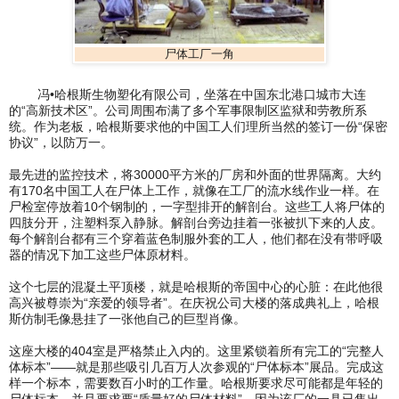
尸体工厂一角
冯•哈根斯生物塑化有限公司，坐落在中国东北港口城市大连
的“高新技术区”。公司周围布满了多个军事限制区监狱和劳教所系
统。作为老板，哈根斯要求他的中国工人们理所当然的签订一份“保密
协议”，以防万一。
最先进的监控技术，将30000平方米的厂房和外面的世界隔离。大约
有170名中国工人在尸体上工作，就像在工厂的流水线作业一样。在
尸检室停放着10个钢制的，一字型排开的解剖台。这些工人将尸体的
四肢分开，注塑料泵入静脉。解剖台旁边挂着一张被扒下来的人皮。
每个解剖台都有三个穿着蓝色制服外套的工人，他们都在没有带呼吸
器的情况下加工这些尸体原材料。
这个七层的混凝土平顶楼，就是哈根斯的帝国中心的心脏：在此他很
高兴被尊崇为“亲爱的领导者”。在庆祝公司大楼的落成典礼上，哈根
斯仿制毛像悬挂了一张他自己的巨型肖像。
这座大楼的404室是严格禁止入内的。这里紧锁着所有完工的“完整人
体标本”——就是那些吸引几百万人次参观的“尸体标本”展品。完成这
样一个标本，需要数百小时的工作量。哈根斯要求尽可能都是年轻的