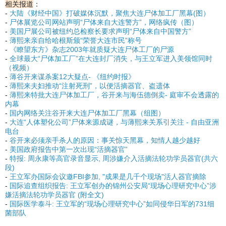
相关报道
：
-
大陆《财经中国》打破媒体沉默，聚焦大连尸体加工厂黑幕(图）
-
尸体展览公司网站声明“尸体来自大连警方”，网络疯传（图）
-
美国尸展公司被纽约总检察长要求声明“尸体来自中国警方”
-
薄熙来亲自给哈根斯颁“荣誉大连市民”称号
-
《瞭望东方》杂志2003年就质疑大连尸体工厂的尸源
-
全球最大“尸体加工厂”在大连封厂消失，与王立军进入美领馆同时
（视频）
-
薄谷开来谋杀案12大疑点- 《纽约时报》
-
薄熙来夫妇推动“注射死刑”，以便活摘器官、盗遗体
-
薄熙来特批大连尸体加工厂，谷开来与海伍德倒卖- 庭审不会透露的
内幕
-
国内网络关注谷开来大连尸体加工厂黑幕（组图）
-
大连“人体塑化公司”尸体来源成谜，与薄熙来关系引关注 - 自由亚洲
电台
-
谷开来必须亲手杀人的原因：事关惊天黑幕，知情人越少越好
-
美国政府报告中第一次出现“活摘器官”
-
特报: 周永康等高官录音显示, 周涉嫌介入活摘法轮功学员器官(共六
段)
-
王立军办国际会议邀FBI参加, "成果是几千个现场"活人器官摘除
-
国际追查组织报告: 王立军创办的锦州公安局“现场心理研究中心”涉
嫌活摘法轮功学员器官 (附全文)
-
国际医学泰斗: 王立军的“现场心理研究中心”如同侵华日军的731细
菌部队