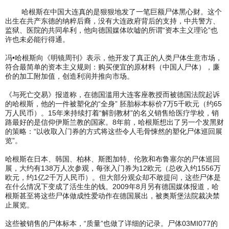
哈根斯在中国大连真的是狠狠地发了一笔巨额尸体黑心财。这个
出生在共产东德的纳粹后裔，没有大连政府背后的支持，中共警方、
监狱、医院的共同牟利，他向德国媒体吹嘘的所谓“资本主义理论”也
许也未必能行得通。
冯•哈根斯向《明镜周刊》表示，他开发了真正的人类尸体生意市场，
符合最简单的资本主义规则：购买便宜的原材料（中国人尸体），廉
价的加工附加值，创造利润并推向市场。
《与死亡交易》报道称，在德国滥用大连客座教授而被德国法院起诉
的哈根斯，他的一件被塑化的“全身” 胚胎标本标价7万5千欧元（约65
万人民币）。15年来持续打着“解剖教材”的名义销售给医疗学校，销
路最好的是信仰伊斯兰教的国家。8年前，哈根斯想出了另一个发黑财
的策略：“以收取入门券的方式将这些令人毛骨悚然的塑化尸体巡回展
览”。
哈根斯在日本、韩国、柏林、斯图加特、伦敦和布鲁塞尔的尸体巡回
展，大约有138万人次参观，每张入门券为12欧元（总收入约1556万
欧元，约1亿2千万人民币）。但大部分观众却不敢提问，这些尸体是
在什么情况下变成了活生生的钱。2009年8月另有德国媒体报道，哈
根斯甚至将这些尸体做成性爱动作在德国展出，被奥斯堡法院裁决禁
止展览。
这些被销售的尸体标本，“质量”也做了详细的记录。尸体03MI077的