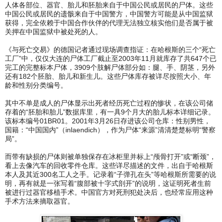
人体各部位、器官、胎儿和胚胎来自于中国公民或居民的尸体。这些
中国公民或居民的遗骸来自于中国警方，中国警方可能是从中国监狱
获得，完全依赖于中国合作伙伴的代理无法独立核实他们是否属于被
关押在中国监狱中被处死的人。
《与死亡交易》的德国记者通过现场调查指证：在哈根斯的三个“死亡
工厂”中，仅仅大连的尸体工厂截止至2003年11月就库存了共647个已
完工的完整标本尸体，3909个肢解尸体部分如：腿、手、阴茎，另外
还有182个胚胎、胎儿和新生儿。这些尸体库存被详尽按照大小、年
龄和性别分类编号。
其中不单是成人的尸体显示出死者经历死亡过程的惨状，在该公司储
存着的“胚胎和胎儿”数据库里，有一具9个月大的胎儿标本详细记录。
该标本编号01BR01。2001年3月26日存进该公司仓库：性别男性，
国籍：“中国国内”（inlaendich），作为尸体“来源”清清楚楚标明“警察
局”。
而带有缺损的尸体则被单独保存在冰柜里并标上“颅骨打开”或“断颈”，
看上去像汽车的回收零件仓库。这些详尽描述的文件，出自于哈根斯
本人及其近300名工人之手。记录着“子弹孔在头”等哈根斯所需要的说
明，再有就是一张写着“腹部被十字式剖开”的说明，这证明死者生前
被进行过器官移植手术。中国官方对死刑犯处决后，也经常应用这种
手术方法来摘取器官。