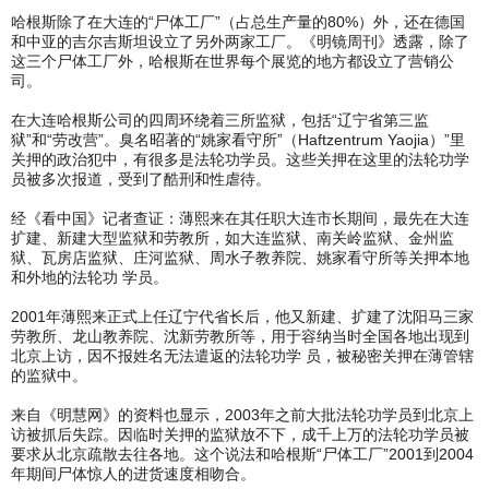
哈根斯除了在大连的“尸体工厂”（占总生产量的80%）外，还在德国
和中亚的吉尔吉斯坦设立了另外两家工厂。《明镜周刊》透露，除了
这三个尸体工厂外，哈根斯在世界每个展览的地方都设立了营销公
司。
在大连哈根斯公司的四周环绕着三所监狱，包括“辽宁省第三监
狱”和“劳改营”。臭名昭著的“姚家看守所”（Haftzentrum Yaojia）”里
关押的政治犯中，有很多是法轮功学员。这些关押在这里的法轮功学
员被多次报道，受到了酷刑和性虐待。
经《看中国》记者查证：薄熙来在其任职大连市长期间，最先在大连
扩建、新建大型监狱和劳教所，如大连监狱、南关岭监狱、金州监
狱、瓦房店监狱、庄河监狱、周水子教养院、姚家看守所等关押本地
和外地的法轮功 学员。
2001年薄熙来正式上任辽宁代省长后，他又新建、扩建了沈阳马三家
劳教所、龙山教养院、沈新劳教所等，用于容纳当时全国各地出现到
北京上访，因不报姓名无法遣返的法轮功学 员，被秘密关押在薄管辖
的监狱中。
来自《明慧网》的资料也显示，2003年之前大批法轮功学员到北京上
访被抓后失踪。因临时关押的监狱放不下，成千上万的法轮功学员被
要求从北京疏散去往各地。这个说法和哈根斯“尸体工厂”2001到2004
年期间尸体惊人的进货速度相吻合。