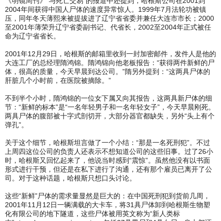
《明镜周刊》“与死亡交易”的报道中还提到，哈根斯公司在2001到
2004年间获得中国人尸体的速度异常惊人。1999年7月法轮功被镇
压，同年冬天薄熙来被提拔进了辽宁省省委并兼任大连市市长；2000
至2001年薄荣升辽宁省委副书记、代省长，2002至2004年正式被任
命为辽宁省省长。
2001年12月29日，哈根斯的邮箱里收到一封加密邮件，发件人是他的
大连工厂的总经理隋鸿锦。隋鸿锦向他老板报告：“获得两件新鲜的尸
体，很高的质量，今天早晨到达公司。”隋另外提到：“这两具尸体的
肝脏几个小时前，在医院被摘除。”
不到半个小时，隋鸿锦的一位女下属又向其报告，这两具新尸体的细
节：“新鲜的标本”是“一名年轻男子和一名年轻女子”，今天早晨刚死。
两具尸体的腹部被十字式剖切开，大部分器官都缺失，另外“头上有个
弹孔”。
关于这个细节，哈根斯坦言做了一个小结：“那是一名死刑犯”。不过
上周四这位公司的负责人还表示不想知道公司的这些旧事。过了26小
时，哈根斯又回忆起来了，他说当时感到“震惊”。虽然他没有以书面
形式进行干预，但还是在私下进行了沟通，还有那个雇员已离开了公
司。对于这种话题，哈根斯只想口头讨论。
这些“新鲜”尸体的需求量显然是巨大的：在中国死刑犯到货前几周，
2001年11月12日一辆满载的大卡车，将31具尸体卸到哈根斯生物塑
化有限公司的地下隧道，这些尸体被用英文称为“新人类标