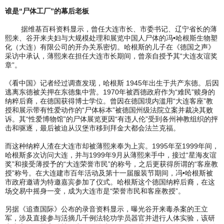
谁是“尸体工厂”的幕后老板
据维基百科资料显示，曾任大连市长、市委书记、辽宁省长的薄
熙来、谷开来夫妇与大规模处理和展览中国人尸体的冯•哈根斯生物塑
化（大连）有限公司的开办关系密切。哈根斯的儿子在《德国之声》
采访中承认，薄熙来在担任大连市长期间，曾亲自授予其“大连友谊奖
章”。
《看中国》记者经过调查发现，哈根斯 1945年出生于共产东德。后因
逃离东德被关押在东德集中营。1970年被西德政府作为“难民”赎身的
纳粹后裔，在德国获得博士学位。曾因在德国境内滥用“大连客座”教
授和展示带有性爱动作的“尸体标本”被德国州级法院立案并裁决其败
诉。其“性爱博物馆”的尸体展览更因“有违人伦”受到各州神教组织的抨
击和驱逐，最后被迫从汉堡市移到拜金大都会法兰克福。
而这种纳粹人渣在大连市却被薄熙来奉为上宾。1995年至1999年间，
哈根斯多次访问大连，并与1999年9月从薄熙来手中，接过“星海友谊
奖”和接受薄授予的“大连荣誉市民”的称号，之后更获得所谓的“客座教
授”称号。在大连建市百年活动及第十一届服装节期间，冯•哈根斯被
市政府邀请为特邀嘉宾参加了仪式。哈根斯这个德国纳粹后裔，在这
场交易中摇身一变，成为大连市是“荣誉市民和客座教授”。
另据《追查国际》公布的录音资料显示，曝光谷开来毒杀案的王立
军，涉及直接参与活摘几千例法轮功学员器官并进行人体实验，该研