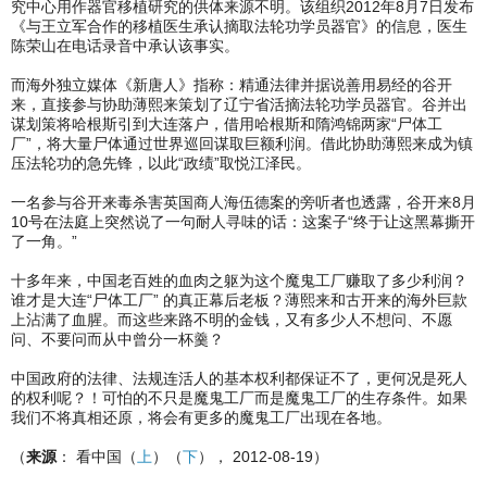
究中心用作器官移植研究的供体来源不明。该组织2012年8月7日发布
《与王立军合作的移植医生承认摘取法轮功学员器官》的信息，医生
陈荣山在电话录音中承认该事实。
而海外独立媒体《新唐人》指称：精通法律并据说善用易经的谷开
来，直接参与协助薄熙来策划了辽宁省活摘法轮功学员器官。谷并出
谋划策将哈根斯引到大连落户，借用哈根斯和隋鸿锦两家“尸体工
厂”，将大量尸体通过世界巡回谋取巨额利润。借此协助薄熙来成为镇
压法轮功的急先锋，以此“政绩”取悦江泽民。
一名参与谷开来毒杀害英国商人海伍德案的旁听者也透露，谷开来8月
10号在法庭上突然说了一句耐人寻味的话：这案子“终于让这黑幕撕开
了一角。”
十多年来，中国老百姓的血肉之躯为这个魔鬼工厂赚取了多少利润？
谁才是大连“尸体工厂” 的真正幕后老板？薄熙来和古开来的海外巨款
上沾满了血腥。而这些来路不明的金钱，又有多少人不想问、不愿
问、不要问而从中曾分一杯羹？
中国政府的法律、法规连活人的基本权利都保证不了，更何况是死人
的权利呢？！可怕的不只是魔鬼工厂而是魔鬼工厂的生存条件。如果
我们不将真相还原，将会有更多的魔鬼工厂出现在各地。
（
来源
： 看中国（
上
）（
下
）， 2012-08-19）