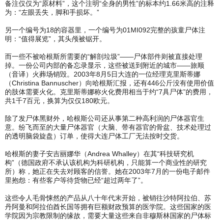
备注仅仅为“原材料”，这个注明“全身的男性”的标本约1.66米高的注释
为：“左眼丢失，脚和手损坏。”
另一个编号为18的容器里，一个编号为01MI092完整的孩童尸体注
明：“值得展览”，其头颅被锯开。
而一些不被哈根斯所需要的“解剖垃圾”——尸体部件则被直接处理
掉。一份公司内部的备忘录显示，这些被送到附近的城市——旅顺
（音译）火葬场销毁。2003年8月5日大连的一位经理克里斯蒂娜
（Christina Bannuscher）向哈根斯汇报，还有446公斤没有使用价值
的肢体需要火化。克里斯蒂娜称火化费用相当于约“7具尸体”的费用，
共1千7百元，换算为仅仅180欧元。
除了发尸体黑财外，哈根斯公司还从事第二种高利润的尸体器官生
意。纷飞而至的大量尸体器官（大脑、带有器官的骨盆、技术处理过
的透明脑袋旋盘）订单，使得大连尸体工厂无法按时交货。
哈根斯的妻子安吉丽娜华（Andrea Whalley）在其“科技研究机
构”（德国政府不承认该机构为科研机构，只能算一个商业性的研究
所）称，她正在失去对顾客的信誉。她在2003年7月的一份电子邮件
里抱怨：有些客户等待货物已经“超过两年了”。
这些令人毛骨悚然的产品从八十年代末开始，被销往沙特阿拉伯、苏
丹阿曼和阿拉伯酋长国等拥有巨额财政预算的医学院。这些国家的医
学院因为宗教限制的缘故，需要大量这些来自非穆斯林国家的尸体标