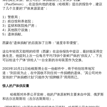
（PaulSimon），在这份向他的老板（哈根斯）提出的报告中，建议
了几个主要的“尸体来源渠道”：
1）警察局；
2）殡仪馆和养老院；
3）监狱和医院殓尸房；
4）其他医疗设施；
5）遗体捐献。
西蒙在“遗体捐献”的后面加了注释：“速度非常缓慢”。
这位年轻而又聪明的经理（西蒙）在这份报告中提议，最好能采用交
换生意。他提到上次一位每月平均7到8个新鲜尸体的“供应人”，下次
可以给这个尸体“供给人”一台全新的冷却装置作为交换。
2003年10月21日哈根斯博士在一份邮件中，终于特别坦率地写
道：“到目前为止，在中国收不到任何一件捐赠的遗体。”其公司对外
宣传的“尸体捐赠计划”只能作为“招牌幌子”用用而已。
惊人的尸体供应量
哈根斯对外界公开宣称，他的尸体原材料主要来自中国、俄罗斯
和吉尔吉斯斯坦（吉尔吉斯斯坦）。