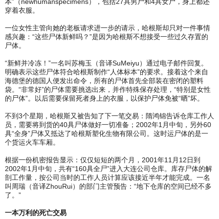
本”（newhumanspecimens），包括27具男尸和4具女尸，身上都还
穿着衣服。
一位女性主管向她的老板请求进一步的请示，哈根斯却只对一件事情
感兴趣：“这些尸体新鲜吗？”是因为哈根斯不想接受一些过久存置的
尸体。
“新鲜并冷冻！”一名叫苏梅玉（音译SuMeiyu）通过电子邮件回复。
明确表示这些尸体符合哈根斯制作“人体标本”的要求。接着这个来自
海德堡的德国人便发出命令，所有的尸体首先全部装在密闭的塑料
袋。“非常好”的尸体需要挑选出来，并作特殊保存处理，“特别是女性
的尸体”。以后需要保留死者身上的衣服，以保护尸体免被“晒”坏。
不到3个星期，哈根斯又被告知了下一笔交易：隋鸿锦告诉仓库工作人
员，需要将到货的40具尸体做好一切准备；2002年1月中旬，另外60
具“全身”尸体又抵达了哈根斯塑化生物有限公司。这时运尸体的是一
个货运火车车厢。
根据一份机密报告显示：仅仅短短的两个月，2001年11月12日到
2002年1月中旬，共有“160具全尸”进入大连公司仓库。库存尸体的解
剖工作量，按公司当时的工作人员计算应该接近半年才能完成。一名
叫周瑞（音译ZhouRui）的部门主管预告：“地下仓库的空间已经不多
了。”
一本万利的死亡交易