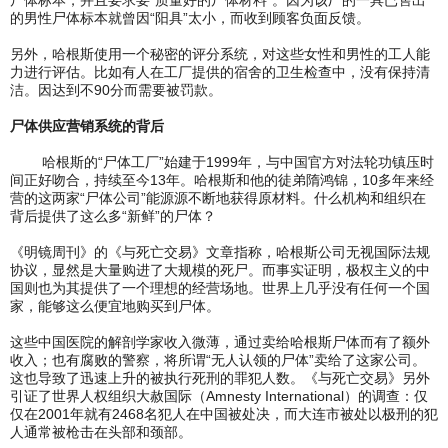
尸体标本，并且要求要“质量好的尸体材料”。因为该厂的一具已售出
的男性尸体标本就曾因“阳具”太小，而收到顾客负面反馈。
另外，哈根斯使用一个秘密的评分系统，对这些女性和男性的工人能
力进行评估。比如有人在工厂提供的宿舍的卫生检查中，没有保持清
洁。因达到不90分而需要被罚款。
尸体供应营销系统的背后
哈根斯的“尸体工厂”始建于1999年，与中国官方对法轮功镇压时
间正好吻合，持续至今13年。哈根斯和他的徒弟隋鸿锦，10多年来经
营的这两家“尸体公司”能源源不断地获得原材料。什么机构和组织在
背后提供了这么多“新鲜”的尸体？
《明镜周刊》的《与死亡交易》文章指称，哈根斯公司无视国际法规
协议，显然是大量购进了大规模的死尸。而事实证明，极权主义的中
国则也为其提供了一个理想的经营场地。世界上几乎没有任何一个国
家，能够这么便宜地购买到尸体。
这些中国医院的解剖学家收入微薄，通过卖给哈根斯尸体而有了额外
收入；也有腐败的警察，将所谓“无人认领的尸体”卖给了这家公司。
这也导致了迅速上升的被执行死刑的罪犯人数。《与死亡交易》另外
引证了世界人权组织大赦国际（Amnesty International）的调查：仅
仅在2001年就有2468名犯人在中国被处决，而大连市被处以极刑的犯
人通常被枪击在头部和颈部。