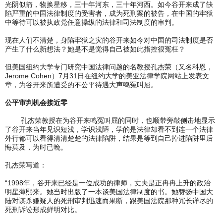
光阴似箭，物换星移，三十年河东，三十年河西。如今谷开来成了缺
陷严重的中国法律制度的受害者，成为死刑案的被告，在中国的牢狱
中等待可以被执政党任意操纵的法律和司法制度的审判。
现在人们不清楚，身陷牢狱之灾的谷开来如今对中国的司法制度是否
产生了什么新想法？她是不是觉得自己被如此指控很冤枉？
但美国纽约大学专门研究中国法律问题的名教授孔杰荣（又名科恩，
Jerome Cohen）7月31日在纽约大学的美亚法律学院网站上发表文
章，为谷开来所遭受的不公平待遇大声鸣冤叫屈。
公平审判机会接近零
孔杰荣教授在为谷开来鸣冤叫屈的同时，也顺带旁敲侧击地显示
了谷开来当年见识短浅，学识浅陋，学的是法律却看不到连一个法律
外行都可以看得清清楚楚的法律陷阱，结果是等到自己掉进陷阱里后
悔莫及，为时已晚。
孔杰荣写道：
“1998年，谷开来已经是一位成功的律师，丈夫是正冉冉上升的政治
明星薄熙来。她当时出版了一本谈美国法律制度的书。她赞扬中国大
陆对谋杀嫌疑人的死刑审判迅速而果断，跟美国法院那种冗长详尽的
死刑诉讼形成鲜明对比。