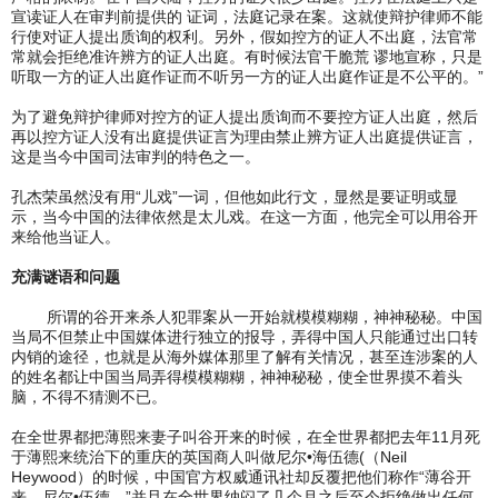
宣读证人在审判前提供的 证词，法庭记录在案。这就使辩护律师不能
行使对证人提出质询的权利。另外，假如控方的证人不出庭，法官常
常就会拒绝准许辨方的证人出庭。有时候法官干脆荒 谬地宣称，只是
听取一方的证人出庭作证而不听另一方的证人出庭作证是不公平的。”
为了避免辩护律师对控方的证人提出质询而不要控方证人出庭，然后
再以控方证人没有出庭提供证言为理由禁止辨方证人出庭提供证言，
这是当今中国司法审判的特色之一。
孔杰荣虽然没有用“儿戏”一词，但他如此行文，显然是要证明或显
示，当今中国的法律依然是太儿戏。在这一方面，他完全可以用谷开
来给他当证人。
充满谜语和问题
所谓的谷开来杀人犯罪案从一开始就模模糊糊，神神秘秘。中国
当局不但禁止中国媒体进行独立的报导，弄得中国人只能通过出口转
内销的途径，也就是从海外媒体那里了解有关情况，甚至连涉案的人
的姓名都让中国当局弄得模模糊糊，神神秘秘，使全世界摸不着头
脑，不得不猜测不已。
在全世界都把薄熙来妻子叫谷开来的时候，在全世界都把去年11月死
于薄熙来统治下的重庆的英国商人叫做尼尔•海伍德(（Neil
Heywood）的时候，中国官方权威通讯社却反覆把他们称作“薄谷开
来，尼尔•伍德，”并且在全世界纳闷了几个月之后至今拒绝做出任何