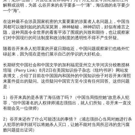
解释或说明，为甚 么谷开来的名字要多一个“薄”，海伍德的名字要少
一个“海”。
在这种最不会涉及国家机密的大案要案的涉案者人名问题上，中国当
局都可以做到如此的高深莫测，神神秘秘，神神叨叨，好似有难言之
隐，这种局面令全世界的看客平添了围观的兴致和期待，也让观察家
们对中国现行的司法制度和政治制度的透明性不得不产生怀疑。
随着谷开来杀人犯罪案的开庭日期临近，中国问题观察家们也格外忙
碌起来，因为现在是他们展示自己的学识的大好机会。
长期研究中国社会和中国文学的加利福尼亚州立大学河滨分校教授林
培瑞（Perry Link）8月2日在美国知识份子杂志《纽约书评》网站发
表博文，介绍了目前在中国国内和国外的中国知识份子对谷开来/薄熙
来案件提出的疑问。这些疑问中国官方至今没有任何回答。这些问题
是：
1）谷开来真的是杀害了海伍德了吗？（中国当局指控她“故意杀人犯
罪，”但中国著名的人权律师浦志强指出，就人们所知，谷开来一直没
有能会见一位律师）
2）谷开来还作了什么可能违法的事情？（浦志强担心当局对她进行杀
人犯罪的审判就可以将她杀人灭口，让她不能对当局所忌讳的贪污腐
败问题提出证词）