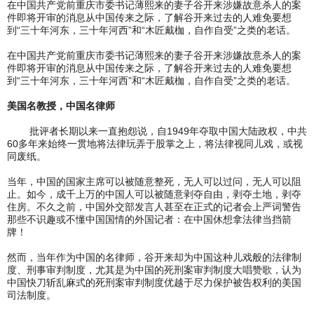
在中国共产党前重庆市委书记薄熙来的妻子谷开来涉嫌故意杀人的案
件即将开审的消息从中国传来之际，了解谷开来过去的人难免要想
到“三十年河东，三十年河西”和“木匠戴枷，自作自受”之类的老话。
在中国共产党前重庆市委书记薄熙来的妻子谷开来涉嫌故意杀人的案
件即将开审的消息从中国传来之际，了解谷开来过去的人难免要想
到“三十年河东，三十年河西”和“木匠戴枷，自作自受”之类的老话。
美国名教授，中国名律师
批评者长期以来一直抱怨说，自1949年夺取中国大陆政权，中共
60多年来始终一贯地将法律玩弄于股掌之上，将法律视同儿戏，或视
同废纸。
当年，中国的国家主席可以被随意整死，无人可以过问，无人可以阻
止。如今，成千上万的中国人可以被随意剥夺自由，剥夺土地，剥夺
住房。不久之前，中国外交部发言人甚至在正式的记者会上严词警告
那些不识趣或不懂中国国情的外国记者：在中国休想拿法律当挡箭
牌！
然而，当年作为中国的名律师，谷开来却为中国这种儿戏般的法律制
度、刑事审判制度，尤其是为中国的死刑案审判制度大唱赞歌，认为
中国快刀斩乱麻式的死刑案审判制度优越于尽力保护被告权利的美国
司法制度。