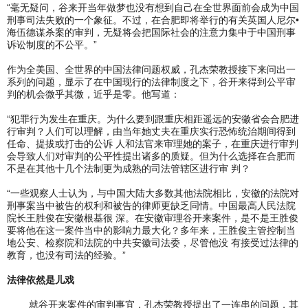
“毫无疑问，谷来开当年做梦也没有想到自己在全世界面前会成为中国
刑事司法失败的一个象征。不过，在合肥即将举行的有关英国人尼尔•
海伍德谋杀案的审判，无疑将会把国际社会的注意力集中于中国刑事
诉讼制度的不公平。”
作为全美国、全世界的中国法律问题权威，孔杰荣教授接下来问出一
系列的问题，显示了在中国现行的法律制度之下，谷开来得到公平审
判的机会微乎其微，近乎是零。他写道：
“犯罪行为发生在重庆。为什么要到跟重庆相距遥远的安徽省会合肥进
行审判？人们可以理解，由当年她丈夫在重庆实行恐怖统治期间得到
任命、提拔或打击的公诉 人和法官来审理她的案子，在重庆进行审判
会导致人们对审判的公平性提出诸多的质疑。但为什么选择在合肥而
不是在其他十几个法制更为成熟的司法管辖区进行审 判？
“一些观察人士认为，与中国大陆大多数其他法院相比，安徽的法院对
刑事案当中被告的权利和被告的律师更缺乏同情。中国最高人民法院
院长王胜俊在安徽根基很 深。在安徽审理谷开来案件，是不是王胜俊
要将他在这一案件当中的影响力最大化？多年来，王胜俊主管控制当
地公安、检察院和法院的中共安徽司法委，尽管他没 有接受过法律的
教育，也没有司法的经验。”
法律依然是儿戏
就谷开来案件的审判事宜，孔杰荣教授提出了一连串的问题，其