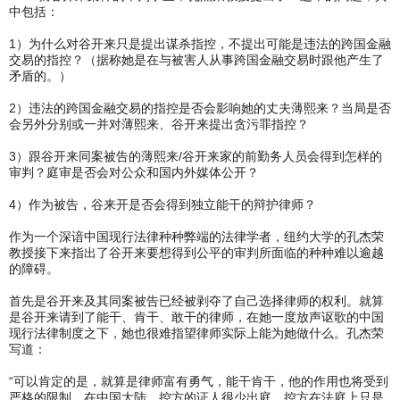
中包括：
1）为什么对谷开来只是提出谋杀指控，不提出可能是违法的跨国金融
交易的指控？（据称她是在与被害人从事跨国金融交易时跟他产生了
矛盾的。）
2）违法的跨国金融交易的指控是否会影响她的丈夫薄熙来？当局是否
会另外分别或一并对薄熙来、谷开来提出贪污罪指控？
3）跟谷开来同案被告的薄熙来/谷开来家的前勤务人员会得到怎样的
审判？庭审是否会对公众和国内外媒体公开？
4）作为被告，谷来开是否会得到独立能干的辩护律师？
作为一个深谙中国现行法律种种弊端的法律学者，纽约大学的孔杰荣
教授接下来指出了谷开来要想得到公平的审判所面临的种种难以逾越
的障碍。
首先是谷开来及其同案被告已经被剥夺了自己选择律师的权利。就算
是谷开来请到了能干、肯干、敢干的律师，在她一度放声讴歌的中国
现行法律制度之下，她也很难指望律师实际上能为她做什么。孔杰荣
写道：
“可以肯定的是，就算是律师富有勇气，能干肯干，他的作用也将受到
严格的限制。在中国大陆，控方的证人很少出庭。控方在法庭上只是