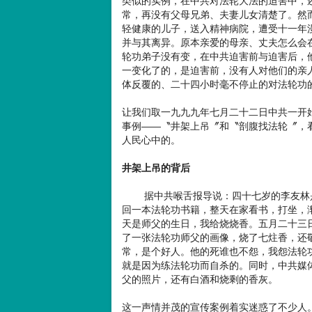
类似的实例，在中共对法轮大法的迫害中，
常，再没有父母兄弟、夫妻儿女清楚了。然
轻健康的儿子，送入精神病院，遭受十一年
并与其离异。原本亲爱的母亲、丈夫怎么会
轮功弟子没有变，在中共迫害前与迫害后，
一变化了的，是迫害前，没有人对他们的亲
体反覆的、二十四小时毫不停止的对法轮功
让我们取一九九九年七月二十二日中共一开
事例——〝井架上吊〞和〝剖腹找法轮〞，
人民心中的。
井架上吊的背后
据中共喉舌报导说：四十七岁的李友林是
回一本法轮功书籍，整天在家看书，打坐，
天是师父的生日，我给烧烧香。五月二十三
了一张法轮功师父的画像，烧了七炷香，还
常，是个好人。他的死谁也不怨，我怨法轮
就是因为练法轮功而自杀的。同时，中共媒
父的照片，还有白酒和烧剩的香灰。
这一声情并茂的宣传案例着实迷惑了不少人