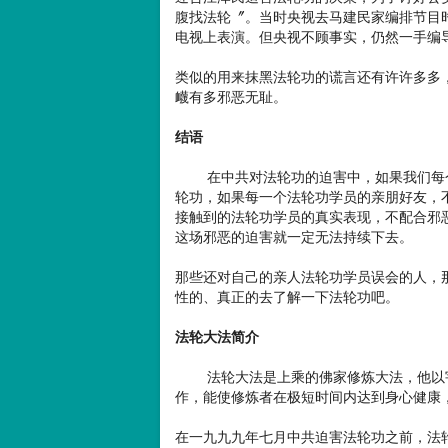
腹找法轮〞。当时央视去马建民家编排节目
电视上表演。但央视不顾事实，仍然一手编
类似的用来抹黑法轮功的谎言还有许许多多
衊有多邪恶无耻。
结语
在中共对法轮功的迫害中，如果我们每个
轮功，如果每一个法轮功学员的亲朋好友，
接触到的法轮功学员的真实表现，不配合邪
这场邪恶的迫害就一定无法持续下去。
那些还对自己的亲人法轮功学员误会的人，
性的、真正的去了解一下法轮功吧。
法轮大法简介
法轮大法是上乘的佛家修炼大法，他以宇
作，能使修炼者在极短时间内达到身心健康
在一九九九年七月中共迫害法轮功之前，法