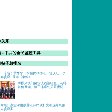
中关系
 - 中共的全民监控工具
门帖子总排名
前广东省长黄华华日前猛揭张德江、曾庆红、李
长春贪腐- 香港《争鸣》
薄熙来澳门赌场洗钱被暗查，与特
首何厚铧、赌王连卓钊关系密切
《财经》杂志深度披露江泽民铁杆党羽连卓钊的
惊人贪腐案