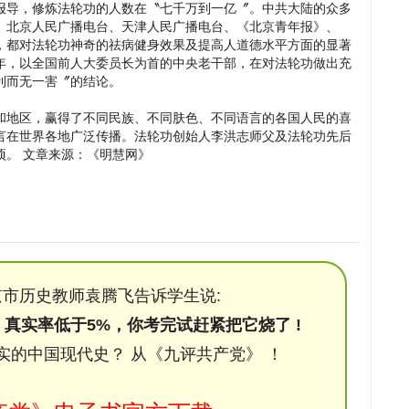
报导，修炼法轮功的人数在〝七千万到一亿〞。中共大陆的众多
、北京人民广播电台、天津人民广播电台、《北京青年报》、
，都对法轮功神奇的祛病健身效果及提高人道德水平方面的显著
年，以全国前人大委员长为首的中央老干部，在对法轮功做出充
利而无一害〞的结论。
和地区，赢得了不同民族、不同肤色、不同语言的各国人民的喜
言在世界各地广泛传播。法轮功创始人李洪志师父及法轮功先后
项。 文章来源：《明慧网》
市历史教师袁腾飞告诉学生说:
，真实率低于5%，你考完试赶紧把它烧了 !
实的中国现代史？ 从《九评共产党》 ！