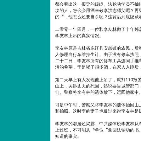
都会看出这一报导的破绽。法轮功学员不抽
功的人，怎么会用酒来敬李洪志师父呢？再
的〞，他怎么还要自杀呢？这背后到底隐藏
二零零一年四月，一位和李友林做了十年邻
李友林上吊的真实情况。
李友林原是吉林省东辽县安恕镇的农民，后
人修理自行车维持生计。由于没有修车执照
二十二日，李友林所有的修车工具连同手推
活的希望，于是喝了很多酒，在家人入睡后
第二天早上有人发现他上吊了，就打110报
山上，哭诉丈夫的死因，还说要告城管部门
们。警察将李有林的遗体放下，运回他家中
可是中午时，警察又将李友林的遗体抬回山
和拍照。这时李的妻子也反过来说李友林是
李友林的邻居还揭露，中共媒体说李友林从
上过班，不可能从〝单位〞拿回法轮功的书
知道的事实。