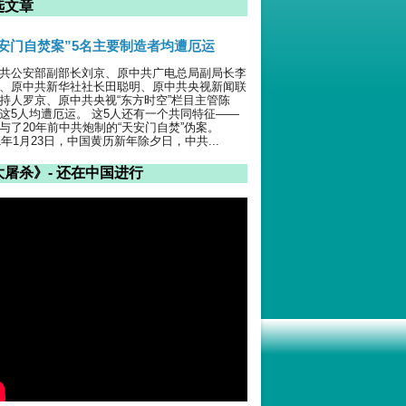
选文章
天安门自焚案”5名主要制造者均遭厄运
共公安部副部长刘京、原中共广电总局副局长李
、原中共新华社社长田聪明、原中共央视新闻联
持人罗京、原中共央视“东方时空”栏目主管陈
这5人均遭厄运。 这5人还有一个共同特征——
与了20年前中共炮制的“天安门自焚”伪案。
01年1月23日，中国黄历新年除夕日，中共...
大屠杀》- 还在中国进行