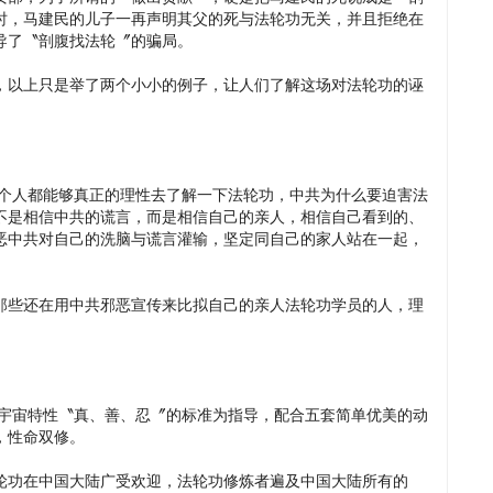
时，马建民的儿子一再声明其父的死与法轮功无关，并且拒绝在
导了〝剖腹找法轮〞的骗局。
，以上只是举了两个小小的例子，让人们了解这场对法轮功的诬
人都能够真正的理性去了解一下法轮功，中共为什么要迫害法
不是相信中共的谎言，而是相信自己的亲人，相信自己看到的、
恶中共对自己的洗脑与谎言灌输，坚定同自己的家人站在一起，
那些还在用中共邪恶宣传来比拟自己的亲人法轮功学员的人，理
宙特性〝真、善、忍〞的标准为指导，配合五套简单优美的动
，性命双修。
轮功在中国大陆广受欢迎，法轮功修炼者遍及中国大陆所有的