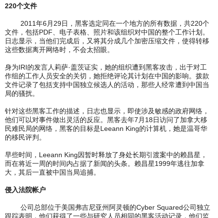
220个文件
2011年6月29日，黑客选定同在一个地方的所有数据，共220个
文件，包括PDF、电子表格、照片和该组织对中国的整个工作计划。
日志显示，当他们完成后，又将其分成几个加密压缩文件，使得转移
这些数据离开网络时，不会太招眼。
身为IRI的发言人莉萨·盖茨证实，她的组织遭到黑客攻击，出于对工
作组的工作人员安全的关切，她拒绝评论其计划在中国的影响。拨款
文件记录了包括支持中国独立候选人的活动，那些人经常遭到中国当
局的骚扰。
针对这些黑客工作的描述，日志也显示，即使涉及敏感的政府网络，
他们可以对事件做出灵活的反应。黑客去年7月18日访问了加拿大移
民难民局的网络，黑客的目标是Leeann King的计算机，她是温哥华
的移民评判。
早些时间，Leeann King因暂时释放了身处长期引渡案中的赖昌星，
而在将近一周的时间内占据了新闻的头条。赖昌星1999年逃往加拿
大，其后一直被中国当局追捕。
侵入法院帐户
公司总部位于美国弗吉尼亚州阿灵顿的Cyber Squared公司独立
跟踪表明，他们获得了一些与研究人员相同的黑客活动记录，他们监