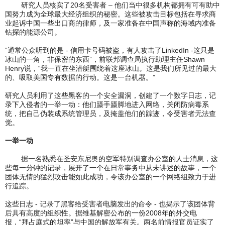
研究人员核实了20名受害者 – 他们当中很多机构都拥有可有助中
国努力成为全球最大经济组织的秘密。这些被攻击目标包括在寻求商
业起诉中国一些出口商的律师，及一家准备在中国声称的海域内准备
钻探的能源公司。
“通常公众听到的是 - 信用卡号码被盗，有人攻击了LinkedIn -这只是
冰山的一角，非保密的东西”，前联邦调查局执行助理主任Shawn
Henry说，“我一直在坐潜艇围绕着这座冰山。这是我们所见过的最大
的、吸取美国专有数据的行动。这是一台机器。”
研究人员利用了这些黑客的一个安全漏洞，创建了一个数字日志，记
录下入侵者的一举一动：他们蹑手蹑脚地进入网络，关闭防病毒系
统，把自己伪装成系统管理员，及掩盖他们的踪迹，令受害者无法查
觉。
一举一动
据一名熟悉在圣安东尼奥的空军特别调查办公室的人士消息，这
些每一分钟的记录，展开了一个在日常事务中从未讲述的故事，一个
团体无情的猛烈攻击能如此成功，令该办公室的一个网络组致力于进
行追踪。
这些日志 - 记录了黑客给受害者电脑发出的命令 - 也揭示了该团体背
后具有高度的组织性。据维基解密公布的一份2008年的外交电
报，“拜占庭式的坦率”与中国的解放军有关。两名前情报官员证实了