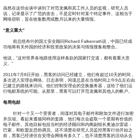
虽然在这些会谈中谈到了对范龙佩和其工作人员的监视，研究人员
说，记录显示了广范的攻击，不是定时针对某个特定事件。这相当于
网络窃听，旨在收集数周或数月以来的大量情报。
“意义重大”
前总统布什的国土安全顾问Richard Falkenrath说，中国已经成
功地将有关外国的经济和投资政策的决策与情报搜集相整合。
他说，“这对世界各地跟使用这样条款的国家打交道，都有着重大意
义。”
2011年7月8日开始，黑客的访问已经建立，他们有超过10天的时间，
多次进入安理会网络。日志表明，间谍总是在当地时间上午9点左右由
已建立的路线来访问。他们控制安理会的交换服务器，这给了他们运
行电邮系统的可能。从那里，黑客可以打开范龙佩和其他人的帐户。
每周电邮
针对一个又一个受害者，间谍对其电子邮件和附加文件进行加密
并压缩。看起来遵循同样的套路，他们每次会盗取一个星期有价值的
电子邮件。其他目标包括当时的经济顾问和内阁副组长奥迪尔雷诺 -
巴索，和欧盟反恐协调员。还不清楚在研究人员监控黑客行动开始之
前，黑客已经潜伏在安理会网络有多久了，也不清楚黑客的活动从去