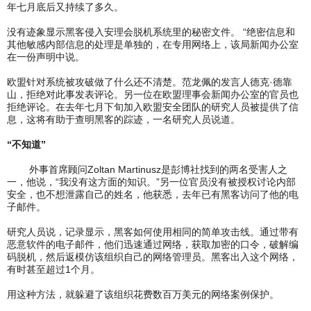
年七月底后又持续了多久。
没有迹象显示黑客侵入安理会脱机系统里的秘密文件。 “绝密信息和
其他敏感内部信息的处理是单独的，在专用网络上，该局新闻办公室
在一份声明中说。
欧盟针对系统被攻破做了什么还不清楚。范龙佩的发言人德克·德靠
山，拒绝对此事发表评论。另一位在欧盟理事会新闻办公室的官员也
拒绝评论。在去年七月下旬加入欧盟安全团队的研究人员被提供了信
息，这将有助于查明黑客的踪迹，一名研究人员说道。
“不知道”
外事首席顾问Zoltan Martinusz是彭博社找到的两名受害人之
一，他说，“我没有这方面的知识。”另一位官员没有被授权讨论内部
安全，也不想泄露自己的姓名，他获悉，去年已有黑客访问了他的电
子邮件。
研究人员说，记录显示，黑客如何使用相同的简单攻击线。通过带有
恶意软件的电子邮件，他们迅速通过网络，获取加密的口令，破解编
码脱机，然后返模仿该组织自己的网络管理员。黑客出入这个网络，
有时甚至超过1个月。
用这种方法，就躲避了该组织花费数百万美元的网络案例保护。