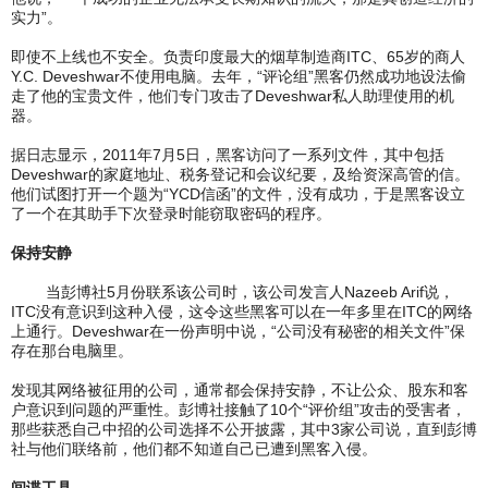
实力”。
即使不上线也不安全。负责印度最大的烟草制造商ITC、65岁的商人
Y.C. Deveshwar不使用电脑。去年，“评论组”黑客仍然成功地设法偷
走了他的宝贵文件，他们专门攻击了Deveshwar私人助理使用的机
器。
据日志显示，2011年7月5日，黑客访问了一系列文件，其中包括
Deveshwar的家庭地址、税务登记和会议纪要，及给资深高管的信。
他们试图打开一个题为“YCD信函”的文件，没有成功，于是黑客设立
了一个在其助手下次登录时能窃取密码的程序。
保持安静
当彭博社5月份联系该公司时，该公司发言人Nazeeb Arif说，
ITC没有意识到这种入侵，这令这些黑客可以在一年多里在ITC的网络
上通行。Deveshwar在一份声明中说，“公司没有秘密的相关文件”保
存在那台电脑里。
发现其网络被征用的公司，通常都会保持安静，不让公众、股东和客
户意识到问题的严重性。彭博社接触了10个“评价组”攻击的受害者，
那些获悉自己中招的公司选择不公开披露，其中3家公司说，直到彭博
社与他们联络前，他们都不知道自己已遭到黑客入侵。
间谍工具