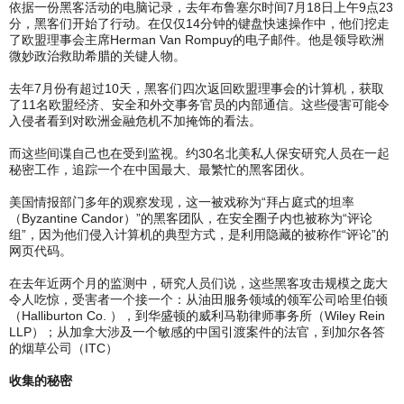
依据一份黑客活动的电脑记录，去年布鲁塞尔时间7月18日上午9点23
分，黑客们开始了行动。在仅仅14分钟的键盘快速操作中，他们挖走
了欧盟理事会主席Herman Van Rompuy的电子邮件。他是领导欧洲
微妙政治救助希腊的关键人物。
去年7月份有超过10天，黑客们四次返回欧盟理事会的计算机，获取
了11名欧盟经济、安全和外交事务官员的内部通信。这些侵害可能令
入侵者看到对欧洲金融危机不加掩饰的看法。
而这些间谍自己也在受到监视。约30名北美私人保安研究人员在一起
秘密工作，追踪一个在中国最大、最繁忙的黑客团伙。
美国情报部门多年的观察发现，这一被戏称为“拜占庭式的坦率
（Byzantine Candor）”的黑客团队，在安全圈子内也被称为“评论
组”，因为他们侵入计算机的典型方式，是利用隐藏的被称作“评论”的
网页代码。
在去年近两个月的监测中，研究人员们说，这些黑客攻击规模之庞大
令人吃惊，受害者一个接一个：从油田服务领域的领军公司哈里伯顿
（Halliburton Co. ），到华盛顿的威利马勒律师事务所（Wiley Rein
LLP）；从加拿大涉及一个敏感的中国引渡案件的法官，到加尔各答
的烟草公司（ITC）
收集的秘密