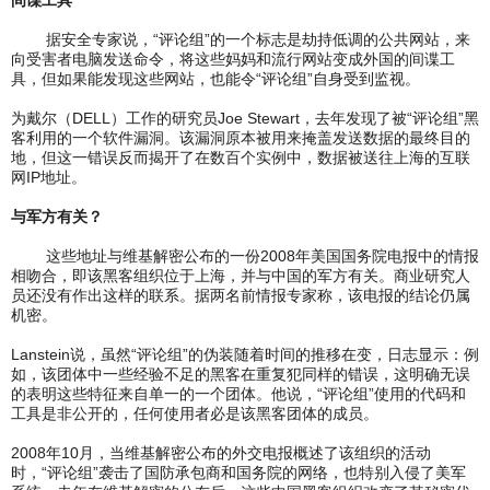
据安全专家说，“评论组”的一个标志是劫持低调的公共网站，来
向受害者电脑发送命令，将这些妈妈和流行网站变成外国的间谍工
具，但如果能发现这些网站，也能令“评论组”自身受到监视。
为​​戴尔（DELL）工作的研究员Joe Stewart，去年发现了被“评论组”黑
客利用的一个软件漏洞。该漏洞原本被用来掩盖发送数据的最终目的
地，但这一错误反而揭开了在数百个实例中，数据被送往上海的互联
网IP地址。
与军方有关？
这些地址与维基解密公布的一份2008年美国国务院电报中的情报
相吻合，即该黑客组织位于上海，并与中国的军方有关。商业研究人
员还没有作出这样的联系。据两名前情报专家称，该电报的结论仍属
机密。
Lanstein说，虽然“评论组”的伪装随着时间的推移在变，日志显示：例
如，该团体中一些经验不足的黑客在重复犯同样的错误，这明确无误
的表明这些特征来自单一的一个团体。他说，“评论组”使用的代码和
工具是非公开的，任何使用者必是该黑客团体的成员。
2008年10月，当维基解密公布的外交电报概述了该组织的活动
时，“评论组”袭击了国防承包商和国务院的网络，也特别入侵了美军