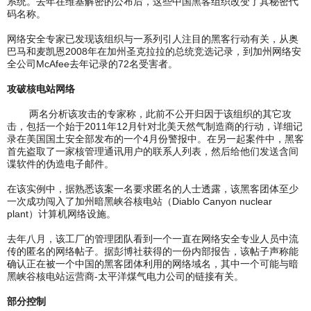
系统。去年在维基解密的公布后，这些中国黑客组织改变了其秘密代
码名称。
网络安全专家已发现该组织与一系列引人注目的黑客行动有关，从奥
巴马和麦凯恩2008年在加州圣克拉拉的总统竞选记录，到加州网络安
全公司McAfee去年记录的72名受害者。
攻破核电站网络
两名分析该攻击的专家称，此前不公开归因于该组织的其它攻
击，包括一个始于2011年12月针对北美天然气制造商的行动，详细记
录在美国国土安全部发布的一个4月份警报中。在另一起案件中，黑客
首先盗取了一家核管理通讯用户的联系人列表，然后给他们发送含间
谍软件的伪造电子邮件。
在该实例中，据熟悉该案一名要求匿名的人士透露，该黑客团体至少
一次成功闯入了加州暗黑峡谷核电站（Diablo Canyon nuclear
plant）计算机网络设施。
去年八月，该工厂的管理团队看到一个一直在网络安全专业人员中流
传的匿名的网络帖子。据彭博社获得的一份内部报告，该帖子声称能
确认正在被一个中国的黑客团体利用的网络域名，其中一个可能与暗
黑峡谷核电站运营商-太平洋煤气电力公司的链接有关。
部分控制