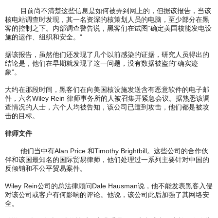
目前尚不清楚这些信息是如何被弄到网上的，但据该报告，当该
核电站调查时发现，其一名资深的核策划人员的电脑，至少部分在黑
客的控制之下。内部调查警告说，黑客们在试图“确定美国核能发电设
施的运作、组织和安全。”
据该报告，虽然他们还发现了几个以前感染的证据，研究人员得出的
结论是，他们在早期就发现了这一问题，没有数据被盗的“确实迹
象”。
大约在那段时间，黑客们在向美国核设施发送含有恶意软件的电子邮
件，六名Wiley Rein 律师事务所的人被召集开紧急会议。据熟悉该调
查情况的人士，六个人均被告知，该公司已遭到攻击，他们都是被攻
击的目标。
律师文件
他们当中有Alan Price 和Timothy Brightbill。这些公司的合作伙
伴和该国最知名的国际贸易律师，他们处理过一系列主要针对中国的
反倾销和不公平贸易案件。
Wiley Rein公司的总法律顾问Dale Hausman说，他不能发表黑客入侵
对该公司或客户有何影响的评论。他说，该公司此后加强了其网络安
全。