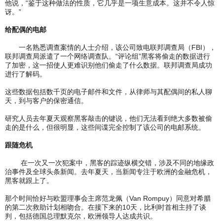
他说，“鉴于这种做法的性质，它几乎是一项生意成本。这并不令人惊
讶。”
给配偶的电邮
一名熟悉调查案情的人士介绍，该公司致电联邦调查局（FBI），
联邦调查局派遣了一个网络调查队。“评论组”黑客将偷走的数据进行
了加密，这一招使人更难识别他们偷走了什么数据。联邦调查局成功
进行了解码。
这些数据包括数千页的电子邮件和文件，从律师与其配偶间的私人聊
天，到与客户的保密通信。
研究人员去年夏天观察黑客敲击的键说，他们无法看到绝大多数被偷
走的是什么，但很明显，这些间谍完全控制了该公司的电邮系统。
跟随危机
在一次又一次犯案中，黑客的踪迹纵横交错，涉及不同的地缘政
治事件及全球头条新闻。去年夏天，当新闻专注于欧洲的金融危机，
黑客就跟上了。
那个时间恰好与欧盟理事会主席范龙佩（Van Rompuy）同意对希腊
的第二次救助计划相吻合。在接下来的10天，比利时首相主持了谈
判，包括德国总理默克尔，欧洲领导人达成共识。