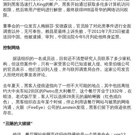
测到黑客迅速打入King的帐户。黑客开始通过获取多伦多计算机访问
权限，然后将用户密码进行解密，最终获得IRB温哥华的网络访问权
限。
董事会的一位发言人梅丽莎·安德森说，官员除了对此类事件进行全面
调查以外，无可奉告。赖昌星最终上诉失败，于2011年7月23日被遣
送回中国。他被逮捕、审判，中国法院今年5月判处他终身监禁。
控制网络
据该组织的一名成员说，目前还不清楚研究人员联系了多少家机
构，但这些案件中，只有一家受害公司已知道被入侵。哈里伯顿公司
的官员表示，他们意识到入侵，并与联邦调查局合作。这家公司发言
人拒绝对此事发表评论。
去年夏天，黑客入侵痕迹指向了一些不大可能的地点，其中包括离纽
约大中央车站2街区的Pietro意大利餐厅。这个餐厅开业于1932年，在
暗淡、老式饭厅里，客人可以选择28美元的扁蛤蜊酱（红色或白
色）。黑客组织在去年某个时候，停止利用该餐厅网站与被黑的网络
沟通，火眼（FireEye）公司的Lanstein发现，黑客们留下的痕迹依然
存在。
“丑陋的大猩猩”
他说，餐厅网站的网页代码中隐藏的是一个简单命令：ugs12。