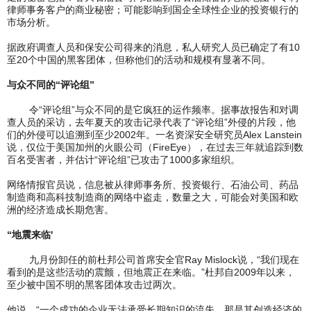
律师事务客户的商业秘密；可能影响到国企全球性企业的投资银行的
市场分析。
据政府调查人员和保安公司得来的消息，私人研究人员已确定了有10
至20个中国的黑客团体，但称他们的活动和规模有显著不同。
与众不同的“评论组”
令“评论组”与众不同的是它疯狂的运作频率。据事故报告和对调
查人员的采访，去年夏天的攻击记录代表了“评论组”外侵的片段，他
们的外侵可以追溯到至少2002年。一名资深安全研究员Alex Lanstein
说，仅位于美国加州的火眼公司（FireEye），在过去三年就追踪到数
百名受害者，并估计“评论组”已攻击了1000多家组织。
网络情报官员说，信息被从律师事务所、投资银行、石油公司、药品
制造商和高科技制造商的网络中盗走，数量之大，可能会对美国和欧
洲的经济造成长期危害。
“地震来临'
九月份卸任的前杜邦公司首席安全官Ray Mislock说，“我们现在
看到的是这些活动的震颤，但地震正在来临。”杜邦自2009年以来，
至少被中国不明的黑客团体攻击过两次。
他说，“一个成功的企业无法承受长期知识的流失，那是其创造经济的