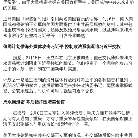
局常委”，由于大量机密掌握在美国政府手中，美国成为中共未来走势
的关键。
近日美国《华盛顿时报》引用两名美国官员的话称，2月6日，闯入美
国成都领馆的王立军向美国方面提供了中共高层腐败的材料，其中包
括重庆市委书记薄熙来，还涉及政治局常委周永康，以及薄熙来和周
永康密谋如何整垮习近平等，引发外界哗然。
薄周计划借海外媒体攻击习近平 控制政法系统逼迫习近平交权
据悉，2月15日，王立军在北京正被调查，他已交代薄熙来和周
永康秘密计划阻止习近平接班的细节。他们拟定了一个完整的攻击习
近平的计划，该计划在中国新年后实施。
计划之一是通过控制的海外媒体释放出对习近平的各种指责和批判，
削弱习近平的权力，然后帮助薄熙来接任政法委书记。薄熙来掌握武
警、公安系统后，时机许可时，强迫习近平交权。
周永康泄密 幕后指挥围堵美领馆
据报导，2月6日王立军进入美领馆后，重庆方面开始并不知情，
期间有人通知了重庆，才有了重庆警车包围美领馆，在美国领馆前上
演国安部副部长与重庆市长“激烈争吵”这一幕。
美国大使馆通知中共外交部王立军的情况，外交部随后报告给中共最