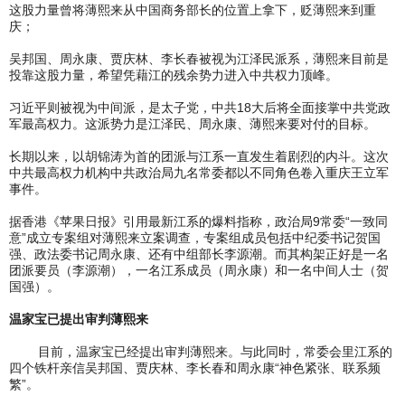
这股力量曾将薄熙来从中国商务部长的位置上拿下，贬薄熙来到重
庆；
吴邦国、周永康、贾庆林、李长春被视为江泽民派系，薄熙来目前是
投靠这股力量，希望凭藉江的残余势力进入中共权力顶峰。
习近平则被视为中间派，是太子党，中共18大后将全面接掌中共党政
军最高权力。这派势力是江泽民、周永康、薄熙来要对付的目标。
长期以来，以胡锦涛为首的团派与江系一直发生着剧烈的内斗。这次
中共最高权力机构中共政治局九名常委都以不同角色卷入重庆王立军
事件。
据香港《苹果日报》引用最新江系的爆料指称，政治局9常委“一致同
意”成立专案组对薄熙来立案调查，专案组成员包括中纪委书记贺国
强、政法委书记周永康、还有中组部长李源潮。而其构架正好是一名
团派要员（李源潮），一名江系成员（周永康）和一名中间人士（贺
国强）。
温家宝已提出审判薄熙来
目前，温家宝已经提出审判薄熙来。与此同时，常委会里江系的
四个铁杆亲信吴邦国、贾庆林、李长春和周永康“神色紧张、联系频
繁”。