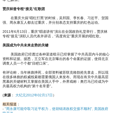
贾庆林曾专程“接见”红歌团
在重庆大搞“唱红打黑”的时候，吴邦国、李长春、习近平、贺国
强、周永康五人都去过重庆，并分别表态支持重庆的红色运动。
2011年6月13日，重庆“唱读讲传”演出在全国政协礼堂举行，贾庆林
专程“接见”演职人员代表并讲话，“高度肯定”重庆开展的唱红歌。
美国成为中共未来走势的关键
美国政府已经透过各种渠道暗示已经掌握了中共高层内斗的核心
资料和证据。据悉，王立军在北京曝出的各个命案的证据，使得北京
调查人员一个个都“目瞪口呆”。
有评论称，当年林彪摔死，全部资料被苏联克格勃抢先拿走，所以现
在很多林彪的权威线索都需要俄国人来发布。而现在有关中共最高层
黑幕的关键材料又掌握在美国人手中，外界戏称：奥巴马已经成为中
共最高权力机构的“第十名常委”。
(
来源
：
大纪元2012年02月17日
）
相关报道
：
-
"周永康可能夺取习近平权力，使胡锦涛政权交接不顺利", 美国政府