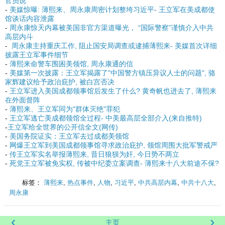
官员说
-
美媒惊曝: 薄熙来、周永康周密计划整垮习近平- 王立军在美成都使
馆谈话内容泄露
-
周永康惊天内幕被美国非官方渠道曝光， “国际警察”谨慎介入中共
高层内斗
-
周永康主持重庆工作, 阻止国安局调查或逮捕薄熙来- 美媒首次详细
披露王立军事件细节
-
薄熙来命警车围困美领馆, 周永康通的信
-
美媒第一次披露：王立军揭露了"中国警方镇压异议人士的问题", 骆
家辉建议给予政治庇护, 被白宫否决
-
王立军进入美国成都领事馆后发生了什么? 黄奇帆也进去了, 薄熙来
在外面督阵
-
薄熙来、王立军同为"群体灭绝"罪犯
-
王立军逃亡美成都领馆全过程- 中美最高层全部介入(来自推特)
-
王立军给全世界的公开信全文(网传)
-
美国务院证实：王立军去过成都美领馆
-
网爆王立军到美国成都领事馆寻求政治庇护, 领馆周围大批军警戒严
-
传王立军实名举报薄熙来, 昔日狼狈为奸, 今日势不两立
-
死党王立军被免实权, 传被中纪委立案调查- 薄熙来十八大前途不保?
标签：
薄熙来
,
热点事件
,
人物
,
习近平
,
中共高层内幕
,
中共十八大
,
周永康
‹
›
主页