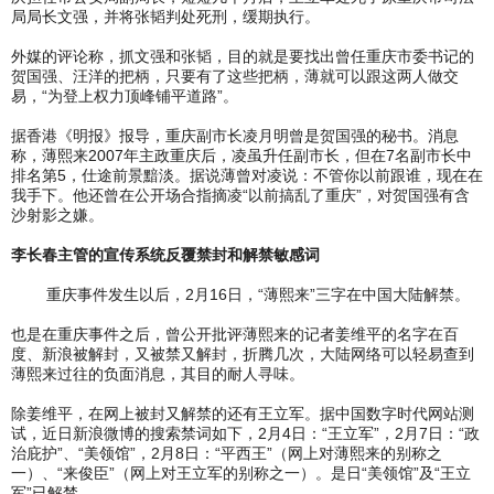
局局长文强，并将张韬判处死刑，缓期执行。
外媒的评论称，抓文强和张韬，目的就是要找出曾任重庆市委书记的
贺国强、汪洋的把柄，只要有了这些把柄，薄就可以跟这两人做交
易，“为登上权力顶峰铺平道路”。
据香港《明报》报导，重庆副市长凌月明曾是贺国强的秘书。消息
称，薄熙来2007年主政重庆后，凌虽升任副市长，但在7名副市长中
排名第5，仕途前景黯淡。据说薄曾对凌说：不管你以前跟谁，现在在
我手下。他还曾在公开场合指摘凌“以前搞乱了重庆”，对贺国强有含
沙射影之嫌。
李长春主管的宣传系统反覆禁封和解禁敏感词
重庆事件发生以后，2月16日，“薄熙来”三字在中国大陆解禁。
也是在重庆事件之后，曾公开批评薄熙来的记者姜维平的名字在百
度、新浪被解封，又被禁又解封，折腾几次，大陆网络可以轻易查到
薄熙来过往的负面消息，其目的耐人寻味。
除姜维平，在网上被封又解禁的还有王立军。据中国数字时代网站测
试，近日新浪微博的搜索禁词如下，2月4日：“王立军”，2月7日：“政
治庇护”、“美领馆”，2月8日：“平西王”（网上对薄熙来的别称之
一）、“来俊臣”（网上对王立军的别称之一）。是日“美领馆”及“王立
军”已解禁。