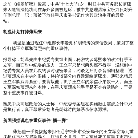
之前《维基解密》透露，中共“十七大”前夕，时任中共商务部长薄熙
来因迫害法轮功而在海外多国被起诉，被中共总理温家宝极力反对升
任副总理一职；薄被下放任重庆市委书记作为其政治生涯的最后一
站。
胡温计划打掉薄熙来
胡温是通过现任中组部长李源潮和胡锦涛的亲信设局，策划了整
个打掉王立军和薄熙来的重庆事件。
报导称，胡温先由中纪委专案组出面，秘密约谈薄熙来的政治打手王
立军。而面对中纪委的压力，王立军只是想两头都不得罪，没想到中
纪委专案人员在几次约谈时秘密录音，约谈之后将录音编辑整理，透
过薄熙来在中央的眼线，将约谈部分内容透漏给薄熙来。薄熙来猜忌
王立军脚踩两条船，要背叛他，抓了王立军的亲信小弟数十人。而王
立军深知薄熙来的本性，在重庆薄熙来的手里是不会有活路的，于是
整个重庆事件被引爆。
熟悉中央高层政治的人士称，中纪委专案组在实施敲山震虎之计中只
是执行者，真正幕后策划者是胡锦涛的嫡系亲信李源潮。
贺国强据说也在重庆事件“插一脚”
薄把他一手提拔起来担任辽宁锦州市公安局长的王立军空降到重
庆担任市公安局副局长，短短几个月后，王立军处死了原重庆市司法