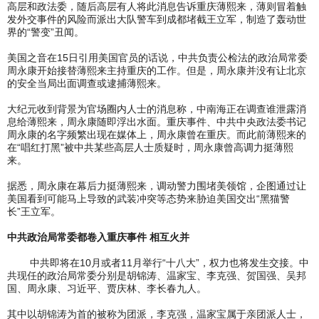
高层和政法委，随后高层有人将此消息告诉重庆薄熙来，薄则冒着触
发外交事件的风险而派出大队警车到成都堵截王立军，制造了轰动世
界的“警变”丑闻。
美国之音在15日引用美国官员的话说，中共负责公检法的政治局常委
周永康开始接替薄熙来主持重庆的工作。但是，周永康并没有让北京
的安全当局出面调查或逮捕薄熙来。
大纪元收到背景为官场圈内人士的消息称，中南海正在调查谁泄露消
息给薄熙来，周永康随即浮出水面。重庆事件、中共中央政法委书记
周永康的名字频繁出现在媒体上，周永康曾在重庆。而此前薄熙来的
在“唱红打黑”被中共某些高层人士质疑时，周永康曾高调力挺薄熙
来。
据悉，周永康在幕后力挺薄熙来，调动警力围堵美领馆，企图通过让
美国看到可能马上导致的武装冲突等态势来胁迫美国交出“黑猫警
长”王立军。
中共政治局常委都卷入重庆事件 相互火并
中共即将在10月或者11月举行“十八大”，权力也将发生交接。中
共现任的政治局常委分别是胡锦涛、温家宝、李克强、贺国强、吴邦
国、周永康、习近平、贾庆林、李长春九人。
其中以胡锦涛为首的被称为团派，李克强，温家宝属于亲团派人士，