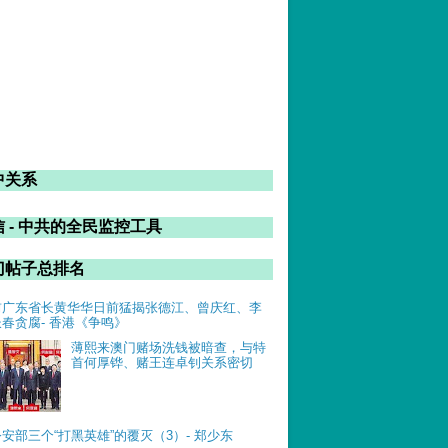
中关系
 - 中共的全民监控工具
门帖子总排名
前广东省长黄华华日前猛揭张德江、曾庆红、李
长春贪腐- 香港《争鸣》
薄熙来澳门赌场洗钱被暗查，与特
首何厚铧、赌王连卓钊关系密切
公安部三个“打黑英雄”的覆灭（3）- 郑少东