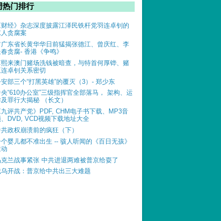
周热门排行
《财经》杂志深度披露江泽民铁杆党羽连卓钊的
惊人贪腐案
前广东省长黄华华日前猛揭张德江、曾庆红、李
长春贪腐- 香港《争鸣》
薄熙来澳门赌场洗钱被暗查，与特首何厚铧、赌
王连卓钊关系密切
公安部三个“打黑英雄”的覆灭（3）- 郑少东
中央“610办公室”三级指挥官全部落马， 架构、运
作及罪行大揭秘 （长文）
《九评共产党》PDF, CHM电子书下载、MP3音
、DVD, VCD视频下载地址大全
中共政权崩溃前的疯狂（下）
一个婴儿都不准出生 -- 骇人听闻的《百日无孩》
运动
乌克兰战事紧张 中共进退两难被普京给耍了
俄乌开战：普京给中共出三大难题