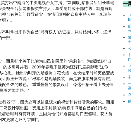
祖英打出中南海的中央电视台女主播、“新闻联播”播音组组长李瑞
一
管央视全台新闻播报类主持人，享受副处级干部待遇，就是有随
视台有关部门领导证实：在“新闻联播”众多主持人中，李瑞英
之职）。
不时拿出来作为自己“尚有权力”的证据。从村姑到少将，江泽
的干部。
，而且把小英子比喻为自己花园里的“茉莉花”。为感激江把自
一的多明哥共唱，2009年春晚宋祖英为江泽民度身献唱“送你一
频
费尽心思。她出场时穿的是银饰白花长裙，在快结束时却突然变成
设计师王开方说：“根本不是现场换装，而是衣服本身就有两层。
花配金饰的暖色。”重重叠叠的繁复设计，令这件裙子看上去分量
提着才能走路。”
“助行器”了，因为这可以错乱观众的视觉和转移听觉的要求。而服
二奶设计演出服，费用上不封顶”的特权来满足自己的创作欲
歌者歌唱时有何麻烦，是因为他们知道都是对口型假唱。花大价
友更将之评为“猫叫”。