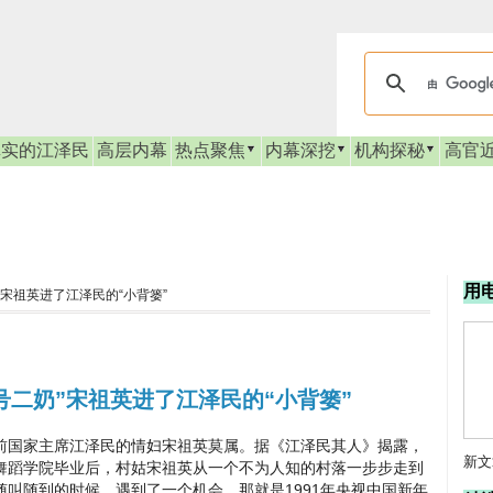
真实的江泽民
高层内幕
热点聚焦
内幕深挖
机构探秘
高官
用
奶”宋祖英进了江泽民的“小背篓”
头号二奶”宋祖英进了江泽民的“小背篓”
国家主席江泽民的情妇宋祖英莫属。据《江泽民其人》揭露，
新文
舞蹈学院毕业后，村姑宋祖英从一个不为人知的村落一步步走到
叫随到的时候，遇到了一个机会，那就是1991年央视中国新年