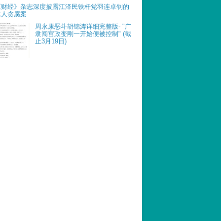
《财经》杂志深度披露江泽民铁杆党羽连卓钊的
惊人贪腐案
周永康恶斗胡锦涛详细完整版- "广
隶闯宫政变刚一开始便被控制" (截
止3月19日)