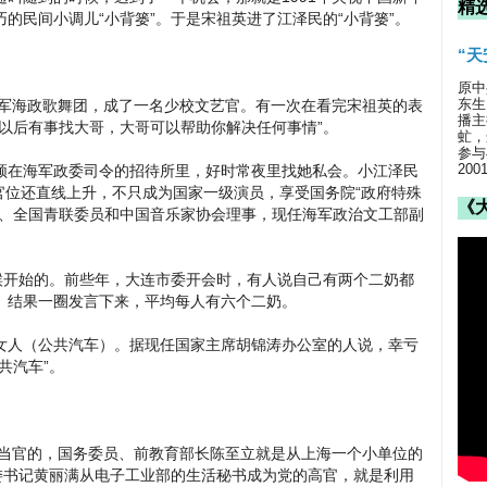
精
的民间小调儿“小背篓”。于是宋祖英进了江泽民的“小背篓”。
“
原中
东生
海政歌舞团，成了一名少校文艺官。有一次在看完宋祖英的表
播主
以后有事找大哥，大哥可以帮助你解决任何事情”。
虻，
参与
20
顿在海军政委司令的招待所里，好时常夜里找她私会。小江泽民
，官位还直线上升，不只成为国家一级演员，享受国务院“政府特殊
《
委、全国青联委员和中国音乐家协会理事，现任海军政治文工部副
候开始的。前些年，大连市委开会时，有人说自己有两个二奶都
。结果一圈发言下来，平均每人有六个二奶。
女人（公共汽车）。据现任国家主席胡锦涛办公室的人说，幸亏
共汽车”。
官的，国务委员、前教育部长陈至立就是从上海一个小单位的
委书记黄丽满从电子工业部的生活秘书成为党的高官，就是利用