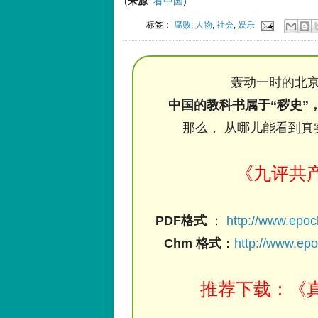
(
来源
:
看中国
)
标签：
腐败
,
人物
,
社会
,
娱乐
轰动一时的北京
中国的教科书属于“秽史”
那么， 从哪儿能看到真
《九评共
PDF格式
：
http://www.epo
Chm 格式
：
http://www.ep
推荐下载：《真