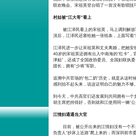
联欢晚会。宋祖英登台唱了一首没有歌唱技巧
村姑被“江大哥”看上
被江泽民看上的宋祖英，马上调到解放军
演后，江泽民还塞给她一张纸条，上面写着“
江泽民进一步让宋祖英和丈夫离婚，把她安
40岁的宋祖英还拥有出入中南海的“红卡”
津贴”，还成了全国政协委员、全国妇联执
团长，拥有“少将”军阶。
追溯中共官场的“包二奶”历史，就是从这时
感到抬不起头来，说这证明自己的魅力不够
到今天，中共高官们还发展到共同拥有一个
胡主席把持得好，否则就和江使用同一辆“公
江情妇通通当大官
目前，被公开出来的江情妇没有一个不当
负责人“抄床上近路”爬上来的；而深圳前市