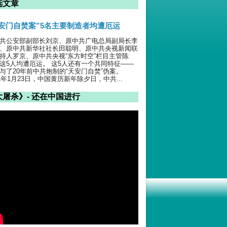
选文章
天安门自焚案”5名主要制造者均遭厄运
共公安部副部长刘京、原中共广电总局副局长李
、原中共新华社社长田聪明、原中共央视新闻联
持人罗京、原中共央视“东方时空”栏目主管陈
这5人均遭厄运。 这5人还有一个共同特征——
与了20年前中共炮制的“天安门自焚”伪案。
01年1月23日，中国黄历新年除夕日，中共...
大屠杀》- 还在中国进行