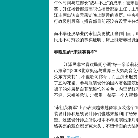
午休时间与江部长“战斗不止”的成果；被宋
英，升任播音部最高职位播音部副主任，主
江主席出访白天采访晚上陪睡的资历。中央电
行政级别最高（播音部目前还没有设置主任
而小学还没毕业的宋祖英更被江当作门面，时
民用不可辩驳的事实证明，床上能培养出党
春晚里的“宋祖英将军”
江泽民非常喜欢民间小调“好一朵茉莉花”
己推举到2008北京奥运与世界三大男高音之
朵东方茉莉”，不但歌词露骨，而且演出服
了五彩花裙。参与服装设计的国内著名建筑
裙子的外层是白花配银饰的冷色，内里是红
不轻。宋祖英承认：“很重，都要一个人帮我
“宋祖英将军”上台表演越来越倚靠服装这个
装设计师和建筑设计师们也越来越利用“给宋
望。这些设计师之所以根本不考虑演出服对
钱买票的观众都是冤大头，不留情面的大陆网