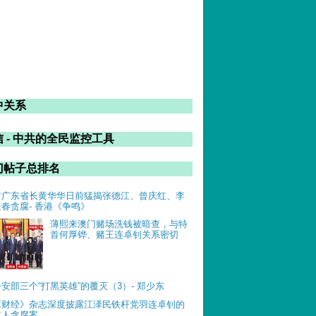
中关系
 - 中共的全民监控工具
门帖子总排名
前广东省长黄华华日前猛揭张德江、曾庆红、李
长春贪腐- 香港《争鸣》
薄熙来澳门赌场洗钱被暗查，与特
首何厚铧、赌王连卓钊关系密切
公安部三个“打黑英雄”的覆灭（3）- 郑少东
《财经》杂志深度披露江泽民铁杆党羽连卓钊的
惊人贪腐案