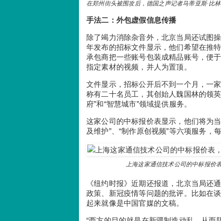
在郑州街头被围攻后，德国之声记者马蒂亚斯·比林格（M
手法二：外包虚假信息传播
除了竭力消除杂音外，北京当局还试图
年发布的招标文件显示，他们希望在推
承包商把一些账号包装成精品账号，便于
指定素材的视频，并人为置顶。
文件显示，招标公开后不到一个月，一
称有二十名员工，其创始人魏国林的领英(L
府”和“智慧城市”领域提供服务。
这家公司的中标报价表显示，他们将为当
及维护”、“制作原创视频”等六项服务，
上海这家通信技术公司的中标报价表，价
《纽约时报》近期还报道，北京当局还通
政策、新冠疫情等问题的批评。比如在谈
起来就像是中国官媒的文稿。
“西方的目的就是在新疆制造动乱，从而