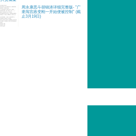
周永康恶斗胡锦涛详细完整版- "广
隶闯宫政变刚一开始便被控制" (截
止3月19日)