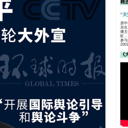
精
“
原中
东生
播主
虻，
参与
20
《