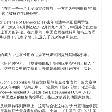
也在同一些平台上发动宣传攻势，一方面为中国取得的“成
这也被称作“战狼外交”。
r Defense of Democracies)去年引述牛津互联网学院
)的一份研究报告说，2020年6月到2021年2月的九个月间，中国外交官发布
和上百万条评论。在此期间，中国官媒在推特和脸书上管理
总共获得了3亿多个赞，以及几千万次评论和转发。
器的威力，也在长期通过渗透外媒试图提升其国际形象。
在《纽约时报》、《华盛顿邮报》等国际主流报刊上植入了
al)的插页。这些插页中的文章看上去像是新闻和社评内容，实际上
ohn Dotson)去年就在詹姆斯敦基金会发表的一篇文章中
2020年初的一期杂志中，一篇题为《信心倍增：习近平主
resident Xi Leads the Battle Against COVID-19
，赞扬了中国政府的疫情防控手段，指出这值得其他国家效仿。
从纸媒转移到网媒上，这可能会让这样的“大外宣”接触到更
定群体打造量身定制的内容。比如，《中国日报》的“中国