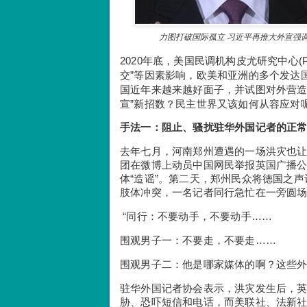
力图打破国际孤立 习近平再推大外宣强调“舆
2020年底，美国民调机构皮尤研究中心(Pew
交”等因素影响，欧美和亚洲的多个发达
国近年来越来越好面子，并试图对外营造
宣”新招数？民主世界又该如何从容应对
手法一：
阻止、骚扰驻华外国记者的正
去年七月，河南郑州遭遇的一场洪灾也
团在微博上动员中国网民举报英国广播公司(B
体“造谣”。第二天，郑州民众将德国之声记者贝
肢体冲突，一名记者同行急忙在一旁圆
“同行：不要动手，不要动手……
围观男子一：不要走，不要走……
围观男子二：他是哪家媒体的啊？这些外国
驻华外国记者协会表示，洪灾发生后，
胁、恐吓短信和电话，而美联社、法新