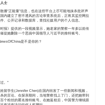
见人士
散播“正能量”信息，也在这些平台上尽可能地抹杀批评声
在国内建立了密不透风的言论审查系统后，正将其监控网拉
软件、公开记录和数据库，查找社媒用户的个人信息。
约时报》提供的一段视频显示，她老家的警察一年多以前传
，催促她删除一个恶搞中国领导人习近平的推特账号。
wsOfChina是不是你的？
过。”
生(Jennifer Chen)在国内转发了一些新闻和视频，
封杀的言论。在探亲期间，当地警察找上了门，还把她带到
一百个粉丝的匿名推特账号。在她返校后，中国警方继续跟
最近有没有访问任何人权网站。