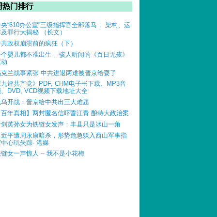
周热门排行
中央“610办公室”三级指挥官全部落马， 架构、运
作及罪行大揭秘 （长文）
中共政权崩溃前的疯狂（下）
一个婴儿都不准出生 -- 骇人听闻的《百日无孩》
运动
乌克兰战事紧张 中共进退两难被普京给耍了
《九评共产党》PDF, CHM电子书下载、MP3音
、DVD, VCD视频下载地址大全
俄乌开战：普京给中共出三大难题
【百年真相】两封匿名信吓昏江青 酿特大政治案
叶剑英孙女为铁链女发声：丰县只是冰山一角
习近平遭周永康暗杀，形势危急躲入西山军事指
挥中心玩失踪- 港媒
铁链女一声惊人 -- 我不是小花梅