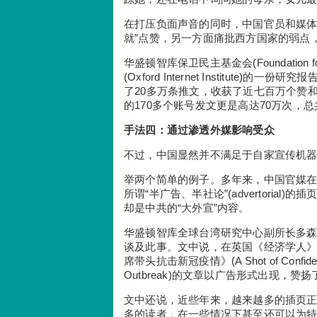
在打压负面声音的同时，中国官员和媒体
就”点赞，另一方面痛批西方国家的弱点，
华盛顿智库保卫民主基金会(Foundation fo
(Oxford Internet Institute
了20多万条推文，收获了近七百万个赞
的170多个账号发文更是高达70万次，
手法四：通过渗透外媒影响受众
不过，中国显然并不满足于自家宣传机
举两个简单的例子。多年来，中国官媒
所谓“半广告、半社论”(advertori
却是中共的“大外宣”内容。
华盛顿智库全球台湾研究中心副所长多森(J
谈及此事。文中说，在英国《经济学人》
席带头抗击新冠疫情》(A Shot of Confidence—P
Outbreak)的文章以广告形式出现
文中还说，近些年来，越来越多的插页正
多的读者，在一些情况下甚至还可以为特