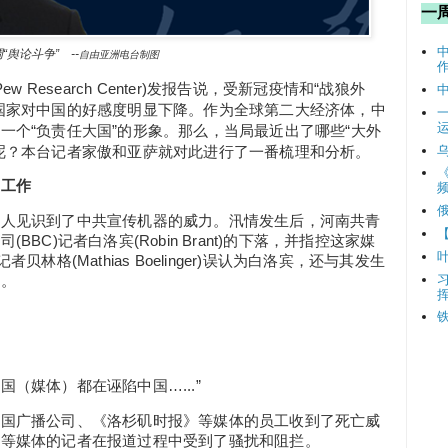
一
论斗争” --
自由亚洲电台制图
 Research Center)发报告说，受新冠疫情和“战狼外
国家对中国的好感度明显下降。作为全球第二大经济体，中
一个“负责任大国”的形象。那么，当局最近出了哪些“大外
呢？本台记者家傲和亚萨就对此进行了一番梳理和分析。
常工作
频
让人见识到了中共宣传机器的威力。汛情发生后，河南共青
BC)记者白洛宾(Robin Brant)的下落，并指控这家媒
林格(Mathias Boelinger)误认为白洛宾，还与其发生
场。
（媒体）都在诬陷中国…...”
英国广播公司、《洛杉矶时报》等媒体的员工收到了死亡威
社等媒体的记者在报道过程中受到了骚扰和阻拦。