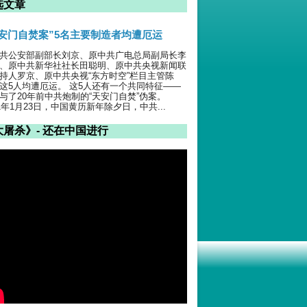
选文章
天安门自焚案”5名主要制造者均遭厄运
共公安部副部长刘京、原中共广电总局副局长李
、原中共新华社社长田聪明、原中共央视新闻联
持人罗京、原中共央视“东方时空”栏目主管陈
这5人均遭厄运。 这5人还有一个共同特征——
与了20年前中共炮制的“天安门自焚”伪案。
01年1月23日，中国黄历新年除夕日，中共...
大屠杀》- 还在中国进行