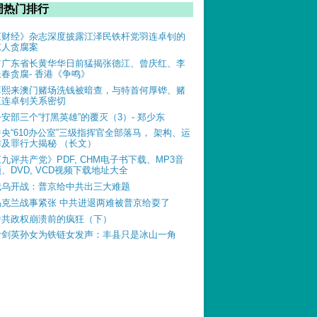
周热门排行
《财经》杂志深度披露江泽民铁杆党羽连卓钊的
惊人贪腐案
前广东省长黄华华日前猛揭张德江、曾庆红、李
长春贪腐- 香港《争鸣》
薄熙来澳门赌场洗钱被暗查，与特首何厚铧、赌
王连卓钊关系密切
公安部三个“打黑英雄”的覆灭（3）- 郑少东
中央“610办公室”三级指挥官全部落马， 架构、运
作及罪行大揭秘 （长文）
《九评共产党》PDF, CHM电子书下载、MP3音
、DVD, VCD视频下载地址大全
俄乌开战：普京给中共出三大难题
乌克兰战事紧张 中共进退两难被普京给耍了
中共政权崩溃前的疯狂（下）
叶剑英孙女为铁链女发声：丰县只是冰山一角