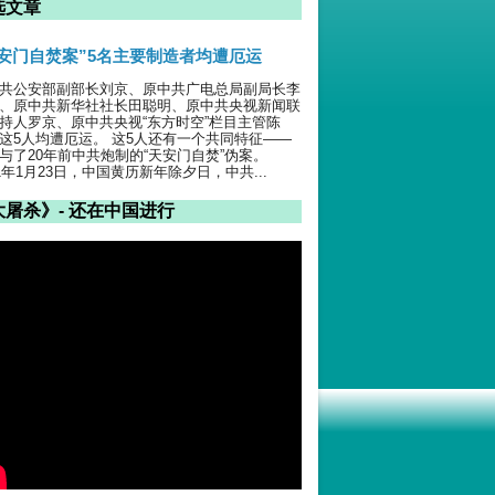
选文章
天安门自焚案”5名主要制造者均遭厄运
共公安部副部长刘京、原中共广电总局副局长李
、原中共新华社社长田聪明、原中共央视新闻联
持人罗京、原中共央视“东方时空”栏目主管陈
这5人均遭厄运。 这5人还有一个共同特征——
与了20年前中共炮制的“天安门自焚”伪案。
01年1月23日，中国黄历新年除夕日，中共...
大屠杀》- 还在中国进行