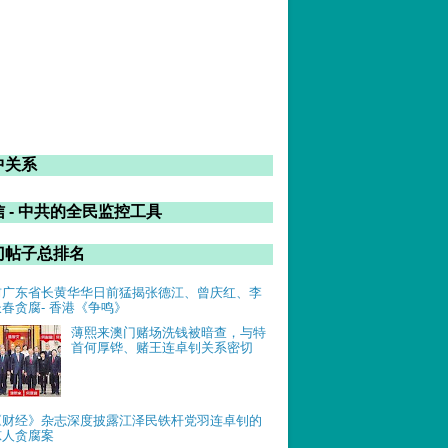
中关系
 - 中共的全民监控工具
门帖子总排名
前广东省长黄华华日前猛揭张德江、曾庆红、李
长春贪腐- 香港《争鸣》
薄熙来澳门赌场洗钱被暗查，与特
首何厚铧、赌王连卓钊关系密切
《财经》杂志深度披露江泽民铁杆党羽连卓钊的
惊人贪腐案