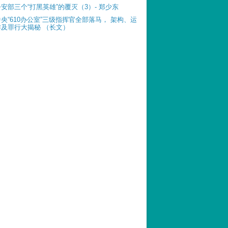
公安部三个“打黑英雄”的覆灭（3）- 郑少东
中央“610办公室”三级指挥官全部落马， 架构、运
作及罪行大揭秘 （长文）