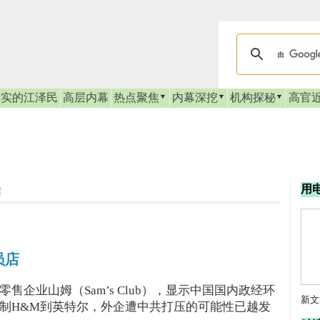
真实的江泽民
高层内幕
热点聚焦
内幕深挖
机构探秘
高官
用
店
员店
企业山姆（Sam’s Club），显示中国国内政经环
新文
制H&M到英特尔，外企遭中共打压的可能性已越发