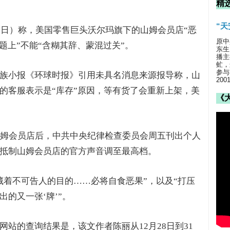
精
“
1日）称，美国零售巨头沃尔玛旗下的山姆会员店“恶
原中
题上”不能“含糊其辞、蒙混过关”。
东生
播主
虻，
参与
族小报《环球时报》引用未具名消息来源报导称，山
20
的客服表示是“库存”原因，等有货了会重新上架，美
《
山姆会员店后，中共中央纪律检查委员会周五刊出个人
抵制山姆会员店的官方声音调至最高档。
藏着不可告人的目的……必将自食恶果”，以及“打压
的又一张‘牌’”。
站的查询结果是，该文作者陈丽从12月28日到31