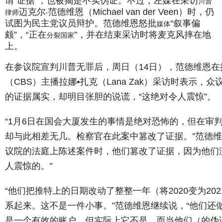
谓“证据”，也被揭是不实伪证。不过，左媒在采访
川普
迈克尔‧
范德维恩
（Michael van der Veen）时，仍
律师
试图为民主党议员辩护。
范德维恩
怒批
“叙事偏
媒体
颇”，“正在
”，并在结束采访时将麦克风摔在地
分裂国家
上。
在参议院宣判川普无罪后，周日（14日），
范德维恩在
（CBS）主播拉娜•扎克（Lana Zak）采访时表示
的证据属实，却明目张胆的说谎，“这绝对令人震惊”。
“1月6日在国会大厦发生的事情是绝对恐怖的，但在审
却与此相差无几。检察官在此案中篡改了证据。”
范德维
议院的法庭上陈述案件时，他们篡改了证据，因为他们
人震惊的。”
“他们把推特上的日期改动了整整一年（将2020变为20
系起来。这不是一件小事。”
范德维恩
继续说，“他们还
是一个有效的账户，但实际上它不是。而当他们（的伪