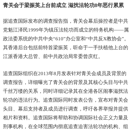
青关会于梁振英上台前成立 滋扰法轮功8年恶行累累
据追查国际发布的调查报告指，青关会幕后操控者是中共
党魁江泽民1999年为镇压法轮功而成立的特务机构——属
政法委系统的中共中央“610”办公室和“中共反X教协会”。
其香港后台包括前特首梁振英，听命于一手扶植他上台的
江派香港大总管、前中共政治局常委曾庆红。
追查国际组织在2013年8月发表针对青关会成员及背景的
调查报告，详细曝光了青关会的背景及其核心头目与中共
千丝万缕的关系，同时详细记录其在全港各区闹事滋扰法
轮功的违法行为。追查国际同时发表公告，宣布对青关会
头目、幕后支持者及成员进行调查，呼吁各界举报并提供
相片和资料。追查国际将帮助和协调国际社会正义力量及
刑事机构，在全球范围内彻底追查迫害法轮功的机构、组