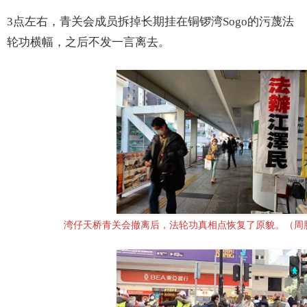
3点左右，青关会成员拆掉长期挂在铜锣湾Sogo的污蔑法
轮功横幅，之后不发一言离去。
湾仔天桥青关会撤离后，法轮功真相点恢复了原貌。（周