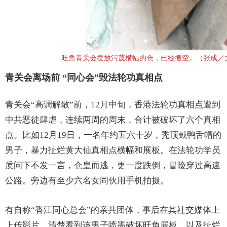
旺角青关会摆放污蔑横幅的仓，已经搬空。（张成／
青关会离场前 “同心会”毁法轮功真相点
青关会“高调解散”前，12月中旬，香港法轮功真相点遭到
中共恶徒肆虐，连续两周的周末，合计被破坏了六个真相
点。比如12月19日，一名年约五六十岁，秃顶戴鸭舌帽的
男子，暴力扯烂黄大仙真相点横幅和展板。在法轮功学员
质问下不发一言，仓皇而逃，更一度跌倒，冒险穿过高速
公路。旁边有至少六名女同伙用手机拍摄。
有自称“香江同心总会”的亲共团体，事后在其社交媒体上
上传影片，清楚看到该男子喷墨破坏旺角展板，以及扯烂