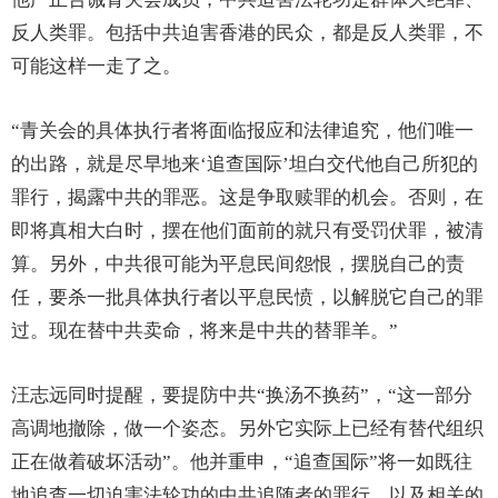
反人类罪。包括中共迫害香港的民众，都是反人类罪，不
可能这样一走了之。
“青关会的具体执行者将面临报应和法律追究，他们唯一
的出路，就是尽早地来‘追查国际’坦白交代他自己所犯的
罪行，揭露中共的罪恶。这是争取赎罪的机会。否则，在
即将真相大白时，摆在他们面前的就只有受罚伏罪，被清
算。另外，中共很可能为平息民间怨恨，摆脱自己的责
任，要杀一批具体执行者以平息民愤，以解脱它自己的罪
过。现在替中共卖命，将来是中共的替罪羊。”
汪志远同时提醒，要提防中共“换汤不换药”，“这一部分
高调地撤除，做一个姿态。另外它实际上已经有替代组织
正在做着破坏活动”。他并重申，“追查国际”将一如既往
地追查一切迫害法轮功的中共追随者的罪行，以及相关的