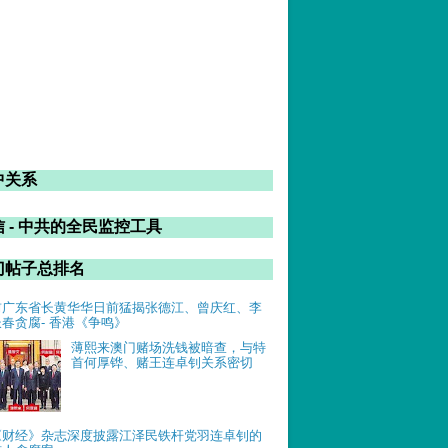
中关系
 - 中共的全民监控工具
门帖子总排名
前广东省长黄华华日前猛揭张德江、曾庆红、李
长春贪腐- 香港《争鸣》
薄熙来澳门赌场洗钱被暗查，与特
首何厚铧、赌王连卓钊关系密切
《财经》杂志深度披露江泽民铁杆党羽连卓钊的