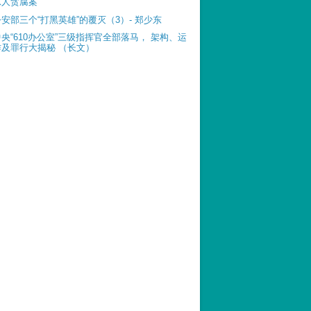
惊人贪腐案
公安部三个“打黑英雄”的覆灭（3）- 郑少东
中央“610办公室”三级指挥官全部落马， 架构、运
作及罪行大揭秘 （长文）