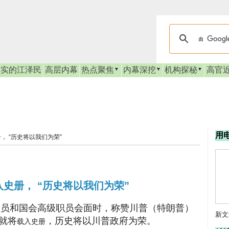
真实的江泽民
高层内幕
热点聚焦
内幕深挖
机构探秘
高官
用
 “历史将以我们为荣”
史册， “历史将以我们为荣”
议员和国会高级职员会面时，称赞川普（特朗普）
新文
就将
，历史将以川普政府为荣。
载入史册