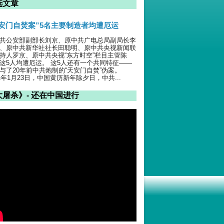
选文章
天安门自焚案”5名主要制造者均遭厄运
共公安部副部长刘京、原中共广电总局副局长李
、原中共新华社社长田聪明、原中共央视新闻联
持人罗京、原中共央视“东方时空”栏目主管陈
这5人均遭厄运。 这5人还有一个共同特征——
与了20年前中共炮制的“天安门自焚”伪案。
01年1月23日，中国黄历新年除夕日，中共...
大屠杀》- 还在中国进行