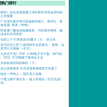
周热门排行
《财经》杂志深度披露江泽民铁杆党羽连卓钊的
惊人贪腐案
前广东省长黄华华日前猛揭张德江、曾庆红、李
长春贪腐- 香港《争鸣》
薄熙来澳门赌场洗钱被暗查，与特首何厚铧、赌
王连卓钊关系密切
公安部三个“打黑英雄”的覆灭（3）- 郑少东
中央“610办公室”三级指挥官全部落马， 架构、运
作及罪行大揭秘 （长文）
《九评共产党》PDF, CHM电子书下载、MP3音
、DVD, VCD视频下载地址大全
中共政权崩溃前的疯狂（下）
乌克兰战事紧张 中共进退两难被普京给耍了
铁链女一声惊人 -- 我不是小花梅
一个婴儿都不准出生 -- 骇人听闻的《百日无孩》
运动