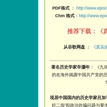
PDF格式
：
http://www.epo
Chm 格式
：
http://www.ep
推荐下载：《真
从谷歌网盘
：
《真实的
著名历史学家辛灏年
： 《九
的在海外揭露中国共产党的历
现居中国国内的历史学家吕加
奸二假’和政治诈骗问题与要求