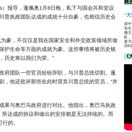
精
 News）报导，蓬佩奥1月8日晚，私下与国会共和党议
“
川普执政团队达成的成就十分自豪，也相信历史会
原中
东生
播主
虻，
就为豪，不仅仅是我在国家安全和外交政策领域所做
参与
20
保护生命等方面的成就为豪。这些事情将被历史铭
《
，历史将以我们为荣。”
政府团队一些官员纷纷辞职，与川普总统切割。蓬
剧，他还批评那些在此时背弃川普总统的官员，“并
成果与奥巴马政府进行对比。他指出，奥巴马执政
，所达成的协议和做出的安排都是无法持续的。而
可行的。