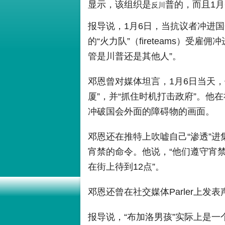
显示，该组织是
普的，而且1月
反川
报导说，1月6日，当抗议者冲进国
的“火力队”（fireteams）
管是川普还是其他人”。
邓恩曾对媒体坦言，1月6日当天
厦”，并“抓住时机打击政府”。
冲破国会外面的障碍物的画面。
邓恩还在推特上吹嘘自己“渗透”
宵禁的命令。他说，“他们遵守宵
在街上待到12点”。
邓恩还曾在社交媒体Parler上发
报导说，“布加洛男孩”实际上是