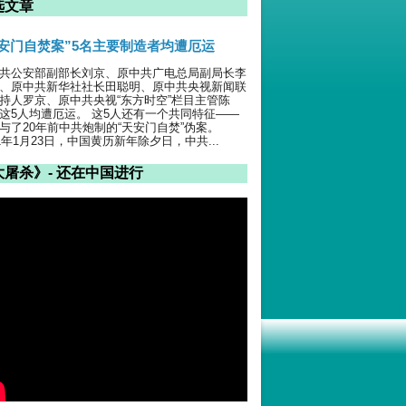
选文章
天安门自焚案”5名主要制造者均遭厄运
共公安部副部长刘京、原中共广电总局副局长李
、原中共新华社社长田聪明、原中共央视新闻联
持人罗京、原中共央视“东方时空”栏目主管陈
这5人均遭厄运。 这5人还有一个共同特征——
与了20年前中共炮制的“天安门自焚”伪案。
01年1月23日，中国黄历新年除夕日，中共...
大屠杀》- 还在中国进行