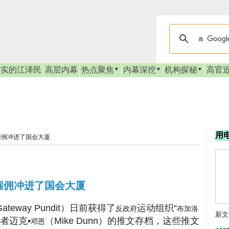
真实的江泽民
高层内幕
热点聚焦
内幕深挖
机构探秘
高官
用
雇佣冲进了国会大厦
雇佣冲进了国会大厦
teway Pundit）日前获得了
运动组织“
反政府
布加洛
新文
导者迈克•
（Mike Dunn）的推文存档，这些推文
邓恩