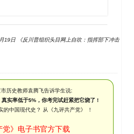
01月19日 《反川普组织头目网上自吹：指挥部下冲击
市历史教师袁腾飞告诉学生说:
，真实率低于5%，你考完试赶紧把它烧了 !
实的中国现代史？ 从《九评共产党》 ！
产党》电子书官方下载