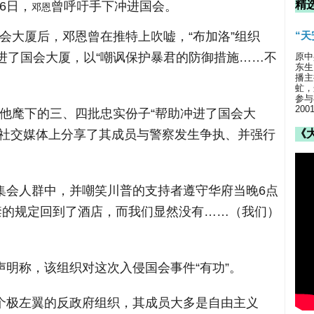
精
6日，
曾呼吁手下冲进国会。
邓恩
会大厦后，邓恩曾在推特上吹嘘，“布加洛”组织
“
受雇佣冲进了国会大厦，以“嘲讽保护暴君的防御措施……不
原中
东生
播主
虻，
参与
20
，他麾下的三、四批忠实份子“帮助冲进了国会大
他在社交媒体上分享了其成员与警察发生争执、并强行
《
进集会人群中，并嘲笑川普的支持者遵守华府当晚6点
禁的规定回到了酒店，而我们显然没有……（我们）
表声明称，该组织对这次入侵国会事件“有功”。
一个极左翼的反政府组织，其成员大多是自由主义