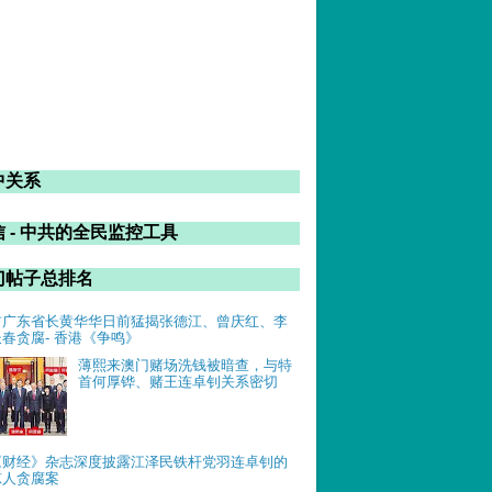
中关系
 - 中共的全民监控工具
门帖子总排名
前广东省长黄华华日前猛揭张德江、曾庆红、李
长春贪腐- 香港《争鸣》
薄熙来澳门赌场洗钱被暗查，与特
首何厚铧、赌王连卓钊关系密切
《财经》杂志深度披露江泽民铁杆党羽连卓钊的
惊人贪腐案