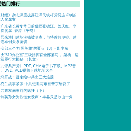
周热门排行
《财经》杂志深度披露江泽民铁杆党羽连卓钊的
惊人贪腐案
前广东省长黄华华日前猛揭张德江、曾庆红、李
长春贪腐- 香港《争鸣》
薄熙来澳门赌场洗钱被暗查，与特首何厚铧、赌
王连卓钊关系密切
公安部三个“打黑英雄”的覆灭（3）- 郑少东
中央“610办公室”三级指挥官全部落马， 架构、运
作及罪行大揭秘 （长文）
《九评共产党》PDF, CHM电子书下载、MP3音
、DVD, VCD视频下载地址大全
俄乌开战：普京给中共出三大难题
乌克兰战事紧张 中共进退两难被普京给耍了
中共政权崩溃前的疯狂（下）
叶剑英孙女为铁链女发声：丰县只是冰山一角