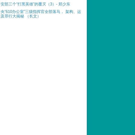
公安部三个“打黑英雄”的覆灭（3）- 郑少东
中央“610办公室”三级指挥官全部落马， 架构、运
作及罪行大揭秘 （长文）