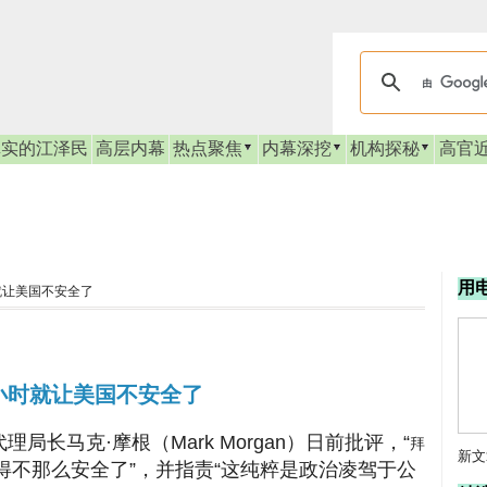
真实的江泽民
高层内幕
热点聚焦
内幕深挖
机构探秘
高官
用
就让美国不安全了
小时就让美国不安全了
理局长马克·摩根（Mark Morgan）日前批评，“
拜
新文
得不那么安全了”，并指责“这纯粹是政治凌驾于公