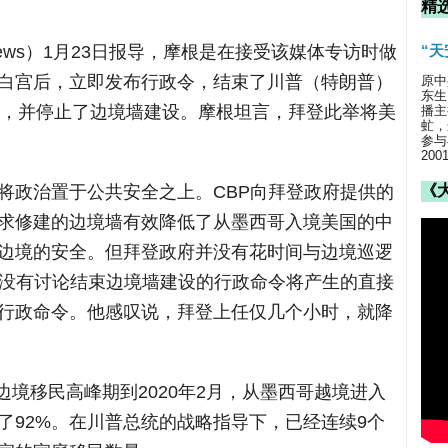
精
t News）1月23日报导，摩根是在接受该媒体专访时做
“
白宫后，立即发布行政令，结束了川普（特朗普）
原中
东生
），并停止了边境墙建设。摩根坦言，拜登此举将美
播主
虻，
参与
20
将政治置于公共安全之上。CBP向拜登政府提供的
《
求修建的边境墙有效降低了从墨西哥入境美国的中
边境的安全。但拜登政府并没有花时间与边境巡逻
在没有讨论结束边境墙建设的行政命令将产生的直接
行政命令。他感叹说，拜登上任仅几个小时，就降
的边境移民高峰期到2020年2月，从墨西哥越境进入
了92%。在川普总统的战略指导下，已经连续9个