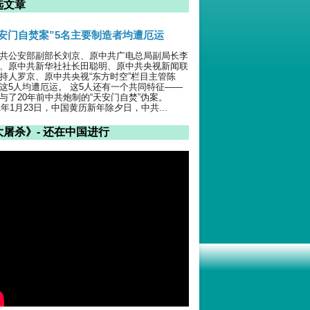
选文章
天安门自焚案”5名主要制造者均遭厄运
共公安部副部长刘京、原中共广电总局副局长李
、原中共新华社社长田聪明、原中共央视新闻联
持人罗京、原中共央视“东方时空”栏目主管陈
这5人均遭厄运。 这5人还有一个共同特征——
与了20年前中共炮制的“天安门自焚”伪案。
01年1月23日，中国黄历新年除夕日，中共...
大屠杀》- 还在中国进行