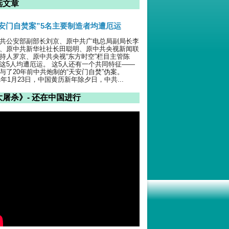
选文章
天安门自焚案”5名主要制造者均遭厄运
共公安部副部长刘京、原中共广电总局副局长李
、原中共新华社社长田聪明、原中共央视新闻联
持人罗京、原中共央视“东方时空”栏目主管陈
这5人均遭厄运。 这5人还有一个共同特征——
与了20年前中共炮制的“天安门自焚”伪案。
01年1月23日，中国黄历新年除夕日，中共...
大屠杀》- 还在中国进行