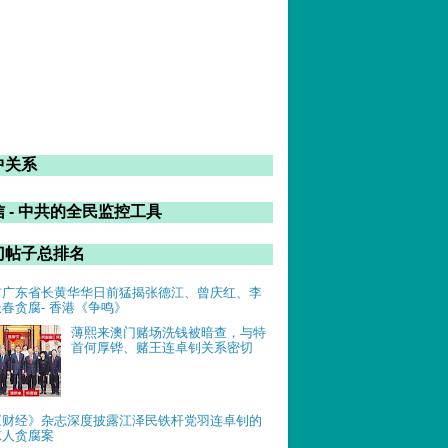
中关系
 - 中共的全民监控工具
门帖子总排名
前广东省长黄华华日前猛揭张德江、曾庆红、李
长春贪腐- 香港《争鸣》
薄熙来澳门赌场洗钱被暗查，与特
首何厚铧、赌王连卓钊关系密切
《财经》杂志深度披露江泽民铁杆党羽连卓钊的
惊人贪腐案