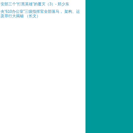
公安部三个“打黑英雄”的覆灭（3）- 郑少东
中央“610办公室”三级指挥官全部落马， 架构、运
作及罪行大揭秘 （长文）