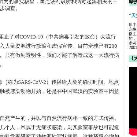
rology）所作所为的事实核查，重点谈到该所和病毒起源相关的三
精
步调查。
“
原中
东生
播主
止了对COVID-19（中共病毒引发的致命）大流行
虻，
参与
入大量资源进行欺骗和虚假宣传。目前全球已有200
20
。只有做到透明性，我们才能了解造成这一大流行病
《
。
毒（称为SARS-CoV-2）传播给人类的确切时间、地点
触被感染动物开始，还是在中国武汉的实验室中因意
自然产生的，并以与自然流行病相一致的方式传播。
几个人，且属于无症状感染，则实验室事故也可能造
的科学家研究了动物源性冠状病毒，这种环境会增加