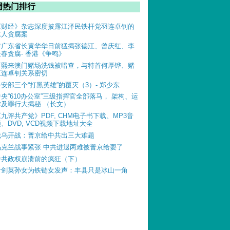
周热门排行
《财经》杂志深度披露江泽民铁杆党羽连卓钊的
惊人贪腐案
前广东省长黄华华日前猛揭张德江、曾庆红、李
长春贪腐- 香港《争鸣》
薄熙来澳门赌场洗钱被暗查，与特首何厚铧、赌
王连卓钊关系密切
公安部三个“打黑英雄”的覆灭（3）- 郑少东
中央“610办公室”三级指挥官全部落马， 架构、运
作及罪行大揭秘 （长文）
《九评共产党》PDF, CHM电子书下载、MP3音
、DVD, VCD视频下载地址大全
俄乌开战：普京给中共出三大难题
乌克兰战事紧张 中共进退两难被普京给耍了
中共政权崩溃前的疯狂（下）
叶剑英孙女为铁链女发声：丰县只是冰山一角