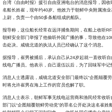
台湾《自由时报》援引自由亚洲电台的消息报导，因收
名船长姓崔，现年约40岁。他效力于朝鲜中央附属渔
上尉，负责一个由50多条船组成的船队。
报导称，这位船长经常在远洋捕鱼期间，在船上收听RF
朝鲜安全部门举报了他偷听外国广播的事，导致他在10
击处决。咸镜北道的执法人员已经确认了这个消息。
据报导，崔男被捕后，承认自己从24岁起就一直收听
线电广播员。他表示，自己退伍以后，为了回味军中记
消息人士透露说，咸镜北道安全部门最终以“企图颠覆劳
时将允许崔男在海上工作的官员也解了职。
消息人士表示，朝鲜军事无线电运营商和渔民经常收听
部门以“企图颠覆朝鲜劳动党”的罪名公开处决这名崔姓