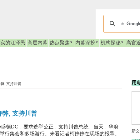
真实的江泽民
高层内幕
热点聚焦
内幕深挖
机构探秘
高官
用
弊, 支持川普
弊, 支持川普
华盛顿DC
，要求选举公正，支持川普总统。当天，华府
新文
举行集会和多场游行。来看记者柯婷婷在现场的报导。