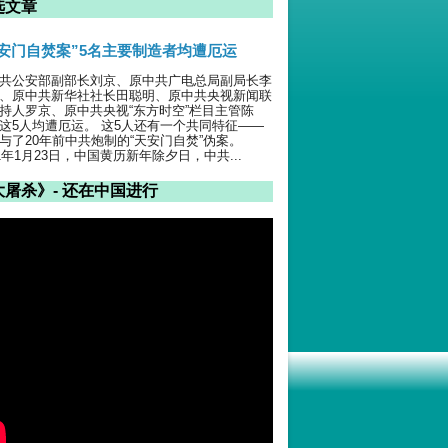
选文章
天安门自焚案”5名主要制造者均遭厄运
共公安部副部长刘京、原中共广电总局副局长李
、原中共新华社社长田聪明、原中共央视新闻联
持人罗京、原中共央视“东方时空”栏目主管陈
这5人均遭厄运。 这5人还有一个共同特征——
与了20年前中共炮制的“天安门自焚”伪案。
01年1月23日，中国黄历新年除夕日，中共...
大屠杀》- 还在中国进行