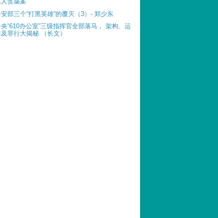
惊人贪腐案
公安部三个“打黑英雄”的覆灭（3）- 郑少东
中央“610办公室”三级指挥官全部落马， 架构、运
作及罪行大揭秘 （长文）