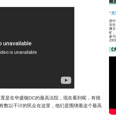
精
“
原中
东生
播主
虻，
参与
20
《
位置是在华盛顿DC的最高法院，现在看到呢，有很
有数以千计的民众在这里，他们是围绕着这个最高