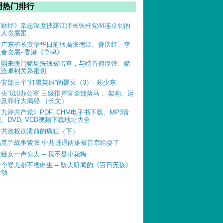
周热门排行
《财经》杂志深度披露江泽民铁杆党羽连卓钊的
惊人贪腐案
前广东省长黄华华日前猛揭张德江、曾庆红、李
长春贪腐- 香港《争鸣》
薄熙来澳门赌场洗钱被暗查，与特首何厚铧、赌
王连卓钊关系密切
公安部三个“打黑英雄”的覆灭（3）- 郑少东
中央“610办公室”三级指挥官全部落马， 架构、运
作及罪行大揭秘 （长文）
《九评共产党》PDF, CHM电子书下载、MP3音
、DVD, VCD视频下载地址大全
中共政权崩溃前的疯狂（下）
乌克兰战事紧张 中共进退两难被普京给耍了
铁链女一声惊人 -- 我不是小花梅
一个婴儿都不准出生 -- 骇人听闻的《百日无孩》
运动