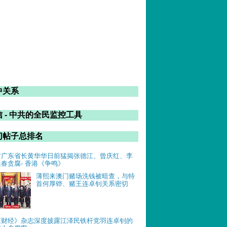
中关系
 - 中共的全民监控工具
门帖子总排名
前广东省长黄华华日前猛揭张德江、曾庆红、李
长春贪腐- 香港《争鸣》
薄熙来澳门赌场洗钱被暗查，与特
首何厚铧、赌王连卓钊关系密切
《财经》杂志深度披露江泽民铁杆党羽连卓钊的