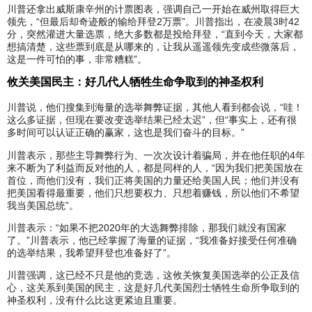
川普还拿出威斯康辛州的计票图表，强调自己一开始在威州取得巨大
领先，“但最后却奇迹般的输给拜登2万票”。川普指出，在凌晨3时42
分，突然灌进大量选票，绝大多数都是投给拜登，“直到今天，大家都
想搞清楚，这些票到底是从哪来的，让我从遥遥领先变成些微落后，
这是一件可怕的事，非常糟糕”。
攸关美国民主：好几代人牺牲生命争取到的神圣权利
川普说，他们搜集到海量的选举舞弊证据，其他人看到都会说，“哇！
这么多证据，但现在要改变选举结果已经太迟”，但“事实上，还有很
多时间可以认证正确的赢家，这也是我们奋斗的目标。”
川普表示，那些主导舞弊行为、一次次设计着骗局，并在他任职的4年
来不断为了利益而反对他的人，都是同样的人，“因为我们把美国放在
首位，而他们没有，我们正将美国的力量还给美国人民；他们并没有
把美国看得最重要，他们只想要权力、只想着赚钱，所以他们不希望
我当美国总统”。
川普表示：“如果不把2020年的大选舞弊排除，那我们就没有国家
了。”川普表示，他已经掌握了海量的证据，“我准备好接受任何准确
的选举结果，我希望拜登也准备好了”。
川普强调，这已经不只是他的竞选，这攸关恢复美国选举的公正及信
心，这关系到美国的民主，这是好几代美国烈士牺牲生命所争取到的
神圣权利，没有什么比这更紧迫且重要。