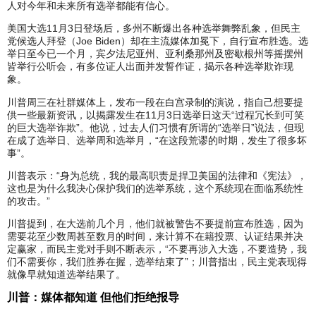
人对今年和未来所有选举都能有信心。
美国大选11月3日登场后，多州不断爆出各种选举舞弊乱象，但民主
党候选人拜登（Joe Biden）却在主流媒体加冕下，自行宣布胜选。选
举日至今已一个月，宾夕法尼亚州、亚利桑那州及密歇根州等摇摆州
皆举行公听会，有多位证人出面并发誓作证，揭示各种选举欺诈现
象。
川普周三在社群媒体上，发布一段在白宫录制的演说，指自己想要提
供一些最新资讯，以揭露发生在11月3日选举日这天“过程冗长到可笑
的巨大选举诈欺”。他说，过去人们习惯有所谓的“选举日”说法，但现
在成了选举日、选举周和选举月，“在这段荒谬的时期，发生了很多坏
事”。
川普表示：“身为总统，我的最高职责是捍卫美国的法律和《宪法》，
这也是为什么我决心保护我们的选举系统，这个系统现在面临系统性
的攻击。”
川普提到，在大选前几个月，他们就被警告不要提前宣布胜选，因为
需要花至少数周甚至数月的时间，来计算不在籍投票、认证结果并决
定赢家，而民主党对手则不断表示，“不要再涉入大选，不要造势，我
们不需要你，我们胜券在握，选举结束了”；川普指出，民主党表现得
就像早就知道选举结果了。
川普：媒体都知道 但他们拒绝报导