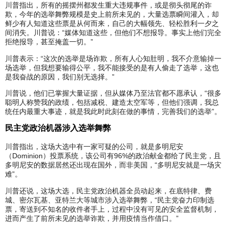
川普指出，所有的摇摆州都发生重大违规事件，或是彻头彻尾的诈
欺，今年的选举舞弊规模是史上前所未见的，大量选票瞬间灌入，却
鲜少有人知道这些票是从何而来，自己的大幅领先、轻松胜利一夕之
间消失。川普说：“媒体知道这些，但他们不想报导。事实上他们完全
拒绝报导，甚至掩盖一切。”
川普表示：“这次的选举是场诈欺，所有人心知肚明，我不介意输掉一
场选举，但我想要输得公平，我不能接受的是有人偷走了选举，这也
是我奋战的原因，我们别无选择。”
川普说，他们已掌握大量证据，但从媒体乃至法官都不愿承认，“很多
聪明人称赞我的政绩，包括减税、建造太空军等，但他们强调，我总
统任内最重大事迹，就是我此时此刻在做的事情，完善我们的选举”。
民主党政治机器涉入选举舞弊
川普指出，这场大选中有一家可疑的公司，就是多明尼安
（Dominion）投票系统，该公司有96%的政治献金都给了民主党，且
多明尼安的数据居然还出现在国外，而非美国，“多明尼安就是一场灾
难”。
川普还说，这场大选，民主党政治机器全员动起来，在底特律、费
城、密尔瓦基、亚特兰大等城市涉入选举舞弊，“民主党奋力印制选
票，寄送到不知名的收件者手上，过程中没有可见的安全监督机制，
进而产生了前所未见的选举诈欺，并用疫情当作借口。”