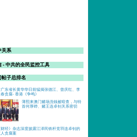
中关系
 - 中共的全民监控工具
门帖子总排名
前广东省长黄华华日前猛揭张德江、曾庆红、李
长春贪腐- 香港《争鸣》
薄熙来澳门赌场洗钱被暗查，与特
首何厚铧、赌王连卓钊关系密切
《财经》杂志深度披露江泽民铁杆党羽连卓钊的
惊人贪腐案