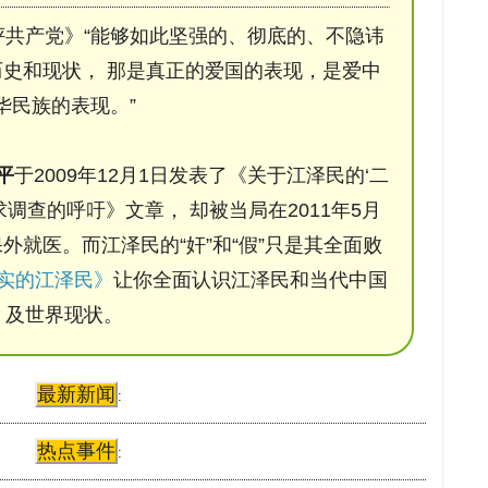
评共产党》“能够如此坚强的、彻底的、不隐讳
史和现状， 那是真正的爱国的表现，是爱中
华民族的表现。”
平
于2009年12月1日发表了《关于江泽民的‘二
调查的呼吁》文章， 却被当局在2011年5月
保外就医。而江泽民的“奸”和“假”只是其全面败
实的江泽民》
让你全面认识江泽民和当代中国
及世界现状。
最新新闻
:
热点事件
: