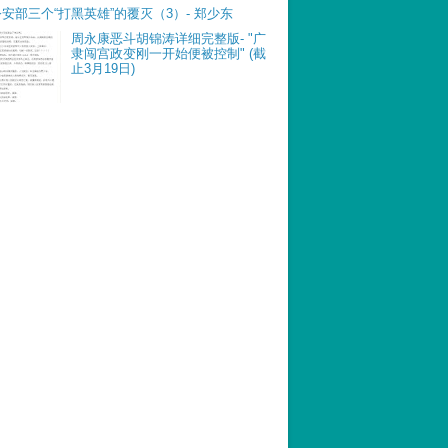
公安部三个“打黑英雄”的覆灭（3）- 郑少东
周永康恶斗胡锦涛详细完整版- "广
隶闯宫政变刚一开始便被控制" (截
止3月19日)