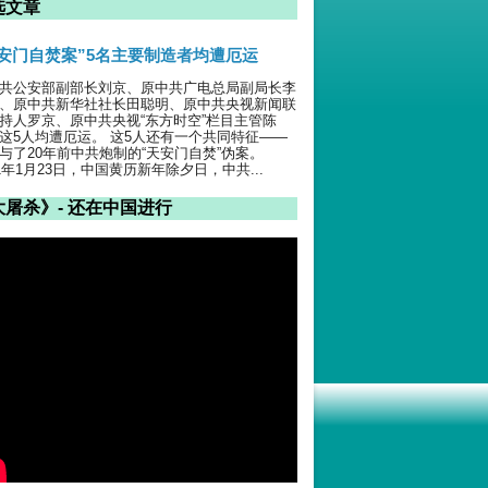
选文章
天安门自焚案”5名主要制造者均遭厄运
共公安部副部长刘京、原中共广电总局副局长李
、原中共新华社社长田聪明、原中共央视新闻联
持人罗京、原中共央视“东方时空”栏目主管陈
这5人均遭厄运。 这5人还有一个共同特征——
与了20年前中共炮制的“天安门自焚”伪案。
01年1月23日，中国黄历新年除夕日，中共...
大屠杀》- 还在中国进行