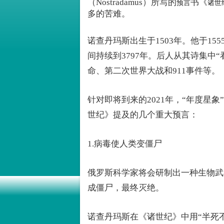
（Nostradamus）所写的
书《
预言
诸世
多的苦难。
诺查丹玛斯出生于1503年。他于1
间持续到3797年。后人从其诗集中
命、第二次世界大战和911事件等。
针对即将到来的2021年，“年度星象”（
世纪》提及的几个重大预言：
1.病毒使人类变僵尸
俄罗斯科学家将会研制出一种生物武
成僵尸，最终灭绝。
诺查丹玛斯在《诸世纪》中用“半死