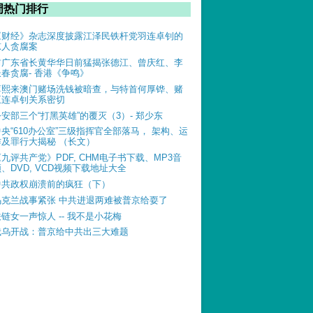
周热门排行
《财经》杂志深度披露江泽民铁杆党羽连卓钊的
惊人贪腐案
前广东省长黄华华日前猛揭张德江、曾庆红、李
长春贪腐- 香港《争鸣》
薄熙来澳门赌场洗钱被暗查，与特首何厚铧、赌
王连卓钊关系密切
公安部三个“打黑英雄”的覆灭（3）- 郑少东
中央“610办公室”三级指挥官全部落马， 架构、运
作及罪行大揭秘 （长文）
《九评共产党》PDF, CHM电子书下载、MP3音
、DVD, VCD视频下载地址大全
中共政权崩溃前的疯狂（下）
乌克兰战事紧张 中共进退两难被普京给耍了
铁链女一声惊人 -- 我不是小花梅
俄乌开战：普京给中共出三大难题