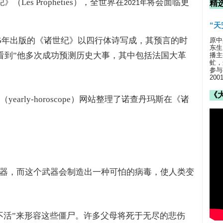
》（Les Propheties），全世界在
将会面临更
纪
2021年
精
“
555年出版的《诸世纪》以四行体诗写成，其预言的时
原中
东生
“看到”他多次成功预测历史大事，其中包括法国大革
播主
虻，
参与
20
《
yearly-horoscope）网站整理了诺查丹玛斯在《诸
器，而这个武器会制造出一种可怕的病毒，使人类变
不活”来形容这些僵尸。许多父母将死于无尽的悲伤