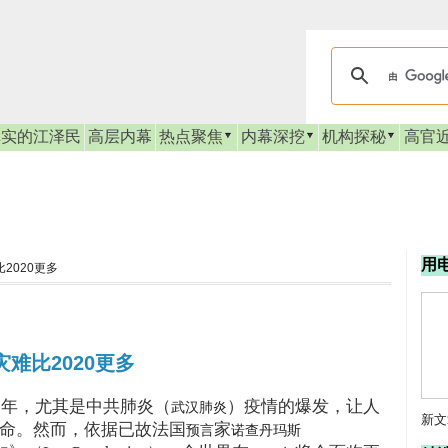
真实的江泽民
高层内幕
热点聚焦
内幕深挖
机构探秘
高官
用
2020更多
难比2020更多
一年，尤其是中共肺炎（
）疫情的爆发，让人
武汉肺炎
新文
命。然而，依据已故法国
家
预言
诺查丹玛斯