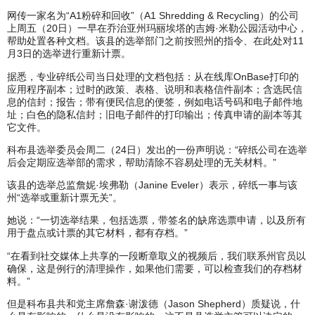
网传一家名为“A1粉碎和回收”（A1 Shredding & Recycling）的公司
上周五（20日）一早在乔治亚州玛丽埃塔的吉姆·米勒公园活动中心，
帮助处置各种文档。该县的选举部门之前按照州的指令、在此处对11
月3日的选举进行重新计票。
据悉，专业碎纸公司当日处理的文档包括：从在线库OnBase打印的
应用程序副本；过时的政策、表格、说明和表格信件副本；含选民信
息的信封；报告；带有便民信息的便签，例如电话号码和电子邮件地
址；白色的隐私信封；旧电子邮件的打印输出；传真申请的副本等其
它文件。
科布县选举委员会周二（24日）发出的一份声明说：“碎纸公司在选举
后会定期应选举部的需求，帮助清除不容易处理的无关材料。”
该县的选举总监詹妮·埃弗勒（Janine Eveler）表示，碎纸一事与该
州“选举或重新计票无关”。
她说：“一切选举结果，包括选票，带签名的缺席选票申请，以及所有
用于盘点或计票的其它材料，都有存档。”
“在看到社交媒体上共享的一段断章取义的视频后，我们联系州官员以
确保，这是例行的清理操作，如果他们需要，可以检查我们的存档材
料。”
但是科布县共和党主席詹森·谢泼德（Jason Shepherd）质疑说，什