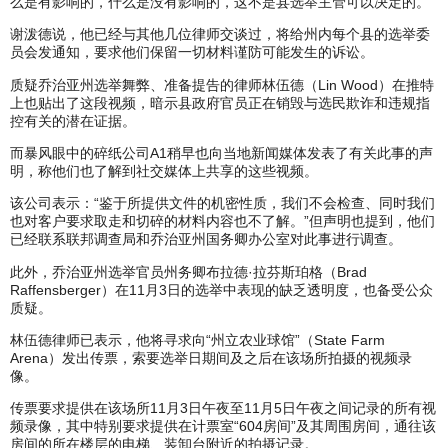
么是有影响的，什么是没有影响的，这不是县选举主管可以决定的。
谢泼德说，他已经与其他几位律师交谈过，将给州内每个县的选举委
员会发通知，要求他们保留一切材料谨防可能发生的诉讼。
质疑乔治亚州选举舞弊、准备提告的律师林伍德（Lin Wood）在推特
上也贴出了这段视频，暗示县政府官员正在销毁与选民欺诈和违规指
控有关的潜在证据。
而暴风眼中的碎纸公司A1稍早也向当地新闻媒体发表了有关此事的声
明，称他们也了解到社交媒体上共享的这些视频。
该公司表示：“鉴于所提供文件的机密性质，我们不会检查、同时我们
也对客户要求取走和切碎的材料内容也不了解。”但声明也提到，他们
已经联系联邦调查局和乔治亚州国务卿办公室对此事进行调查。
此外，乔治亚州选举官员州务卿布拉德·拉芬斯珀格（Brad
Raffensberger）在11月3日的选举中表现的缺乏透明度，也备受公众
质疑。
林伍德律师已表示，他将寻求向“州立农业球馆”（State Farm
Arena）发出传票，索要选举日期间及之后在该场所拍摄的视频录
像。
传票要求提供在该场所11月3日午夜至11月5日午夜之间记录的所有视
频录像，其中特别要求提供在计票室“604房间”及其周围房间，通往该
房间的所在楼层的电梯、装卸台附近的拍摄记录。