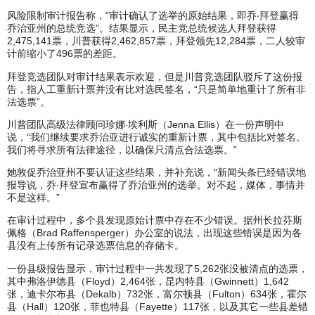
风险限制审计报告称，“审计确认了选举的原始结果，即乔‧拜登赢得
乔治亚州的总统竞选”。结果显示，民主党总统候选人拜登获得
2,475,141票，川普获得2,462,857票，拜登领先12,284票，二人较审
计前缩小了496票的差距。
拜登竞选团队对审计结果表示欢迎，但是川普竞选团队驳斥了这份报
告，指人工重新计票并没有比对选民签名，“只是简单地重计了所有非
法选票”。
川普团队高级法律顾问珍娜‧埃利斯（Jenna Ellis）在一份声明中
说，“我们继续要求乔治亚进行诚实的重新计票，其中包括比对签名。
我们将寻求所有法律途径，以确保只清点合法选票。”
她敦促乔治亚州不要认证这些结果，并补充说，“新闻头条已经错误地
报导说，乔‧拜登宣布赢得了乔治亚州的选举。对不起，媒体，事情并
不是这样。”
在审计过程中，多个县发现原始计票中存在不少错误。据州长拉芬斯
佩格（Brad Raffensperger）办公室的说法，出现这些错误是因为各
县没有上传所有记录选票信息的存储卡。
一份县级报告显示，审计过程中一共发现了5,262张没被清点的选票，
其中弗洛伊德县（Floyd）2,464张，昆内特县（Gwinnett）1,642
张，迪卡尔布县（Dekalb）732张，富尔顿县（Fulton）634张，霍尔
县（Hall）120张，菲也特县（Fayette）117张，以及其它一些县差错