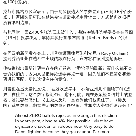
在100张以内。
拉芬斯佩格办公室表示，由于两位候选人的票数差距仍不到0.5个百分
点，川普团队仍可以在结果被认证后要求重新计票，方式是再次扫描
所有纸制选票。
与此同时，因2,400多张选票未被计入，弗洛伊德县选举委员会在周四
（19日）投票决定，解除其执行董事布雷迪（Robert Brady）的职
务。
在周四的新闻发布会上，川普律师团律师朱利安尼（Rudy Giuliani）
提到乔治亚州在选举中出现的欺诈行为，宣布将在该州提起诉讼。
他特别指出重新计票中存在的问题说，“乔治亚的重新计票什么都不会
告诉我们的，因为只是把诈欺选票再点一遍，因为他们不把签名和选
票进行匹配。所以这没有任何意义。”
川普也在当天发推文说，“在这次选举中，乔治亚州几乎拒绝了0张选
票。在往年，这个数字接近4%。这不可能。现在必须检查信封上的签
名，这很容易做到。民主党人反对，是因为他们被抓住了。（涉及
的）选票数量比翻盘需要的数量还多得多。共和党人必须强硬起来！”
Almost ZERO ballots rejected in Georgia this election.
In years past, close to 4%. Not possible. Must have
signature check on envelopes now. Very easy to do.
Dems fighting because they got caught. Far more