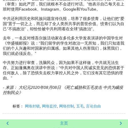
（审查）如此严厉，我们就根本不会进行对话。”他表示自己每天在上
班时使用Facebook、Instagram、Google和YouTube。
中共还利用历史和民族问题宣传仇恨，培养了很多愤青，让他们把“爱
国”置于一切之上，而忘却了全人类所共享的普世价值。愤青们以为自
己“不搞政治”，却恰恰被中共利用着在全球“搞政治”。
去年，一名反对维吾尔族活动家在多伦多大学发表演讲的中国学生对
《华盛顿邮报》说：“我们留学的学生对政治一无所知，我们只知道我
们的个人兴趣和对国家的归属感。如果其他人伤害我们，抹黑我们，
我们就必须反击。”
中共努力进行审查，洗脑民众，因为如果不这样做，中共就无法生
存。正如蓬佩奥在演讲中所说：“中共对中国人民诚实意见的恐惧甚于
任何敌人，除了恐惧失去权力掌控人民之外，它们没有其它恐惧的理
由。”
- 来源： 大纪元2020年08月08日 《死亡威胁和五毛攻击 中共为瞒疫
控制民众》
标签：
网络封锁
,
网络监控
,
网络控制
,
五毛
,
言论自由
‹
›
主页