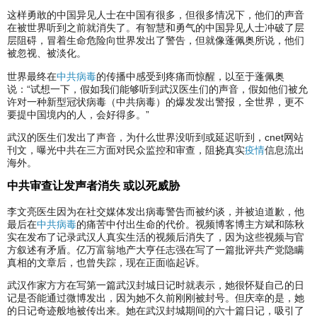
这样勇敢的中国异见人士在中国有很多，但很多情况下，他们的声音
在被世界听到之前就消失了。有智慧和勇气的中国异见人士冲破了层
层阻碍，冒着生命危险向世界发出了警告，但就像蓬佩奥所说，他们
被忽视、被淡化。
世界最终在
中共病毒
的传播中感受到疼痛而惊醒，以至于蓬佩奥
说：“试想一下，假如我们能够听到武汉医生们的声音，假如他们被允
许对一种新型冠状病毒（中共病毒）的爆发发出警报，全世界，更不
要提中国境内的人，会好得多。”
武汉的医生们发出了声音，为什么世界没听到或延迟听到，cnet网站
刊文，曝光中共在三方面对民众监控和审查，阻挠真实
疫情
信息流出
海外。
中共审查让发声者消失 或以死威胁
李文亮医生因为在社交媒体发出病毒警告而被约谈，并被迫道歉，他
最后在
中共病毒
的痛苦中付出生命的代价。视频博客博主方斌和陈秋
实在发布了记录武汉人真实生活的视频后消失了，因为这些视频与官
方叙述有矛盾。亿万富翁地产大亨任志强在写了一篇批评共产党隐瞒
真相的文章后，也曾失踪，现在正面临起诉。
武汉作家方方在写第一篇武汉封城日记时就表示，她很怀疑自己的日
记是否能通过微博发出，因为她不久前刚刚被封号。但庆幸的是，她
的日记奇迹般地被传出来。她在武汉封城期间的六十篇日记，吸引了