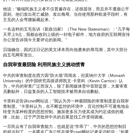
他说：“极端民族主义者不仅普遍存在，还很嚣张，而且并不遵循公平
原则。他们发出死亡威胁、发出侮辱。当你使用那种欺凌手段时，有
主见的人会弯腰躲藏起来。”
一名这样的五毛告诉《新政治家》（The New Statesman）：“几乎每
天早上9点，我都会收到上级的一封电子邮件，地方政府的互联网宣传
办公室告诉我今天要评论的新闻。”
贝瑞确信，因武汉日记的英文译本而向他袭来的辱骂潮，其中大部分
由五毛网军发出。
自我审查最阴险 利用民族主义挑动愤青
中共的审查制度在西方因“防火墙”而闻名，但莫纳什大学（Monash
University）的中国研究高级讲师凯文·卡里科（Kevin Carrico）认
为，中共的审查广泛而深入，除了新闻媒体受中宣部监督，大量审查
员删贴外，日益复杂的人工智能技术被用来自动删贴。
卡里科还告诉cnet网站说：“我认为另一种最阴险的审查制度是自我审
查制度。”卡里科认为，在不断监控的环境中，言论控制不可避免地会
转变为某种程度的思想控制。施加更多压力使其成为约定成俗的规
律，比如，过于严厉批评中共的后果是找工作变得困难。
一旦民众有了自我审查能力，也就是说“学乖了”，中共的思想控制目
的就达到了。一名匿名广东公民在接受cnet网站记者采访时说：“如果