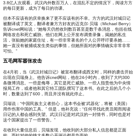
3.8亿人次观看。武汉内外数百万人，在混乱不定的情况下，阅读方方
的每日更新，成为了每日的功课。
但本不应该有的庆幸换来了更不应该有的不幸。方方的武汉封城日记
被翻译成了英文，翻译者兼方方好友的迈克尔·贝瑞（Michael Berry）
告诉cnet网站说：“她每天仍然收到数百甚至是数千条消息，包括在线
网络攻击和死亡威胁。他们在网上公开发布调查录像，揭她的私生
活，张贴她的家庭住址，有一些非常著名的个人公开呼吁要杀她……
她一直没有被捕或发生类似的事情，但她所面对的事情确实非常非常
可怕。”
五毛网军嚣张攻击
在4月初，当《武汉封城日记》被宣布翻译成西文时，同样的袭击开始
出现在贝瑞身上。他告诉cnet网站，他在24小时内，收到了大约300
条微博消息。一些是侮辱，其它是死亡威胁。一些人指责他为中央情
报局工作，或者他和其它特工团队撰写了这本书。在此之后的几个小
时，数量达到了600，而且并没有就此停止。
贝瑞说：“中国民族主义者担心，这本书会被‘武器化’，将被（美国）
用作伤害中国的工具。” 但是，他补充说：“任何寻找此类丑闻而阅读
日记的人都会感到失望。武汉日记是对武汉的一封情书，同时也是对
这个国家提出了一些警告。”
在收到大量信息后，贝瑞发现，他收到的大部分私人信息都是正面
的，而针对他的绝大多数公开评论都是负面的。