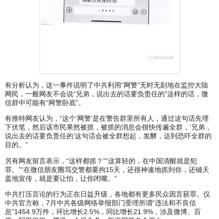
有分析认为，这一事件说明了中共利用“网警”无时无刻地在监控大陆
网民，一般网友不会说“兄弟，说出去的话要负责任的”这样的话，微
信群中可能有“网警卧底”。
有推特网友认为，“这个‘网警’是在警告群里所有人，通过这句话先埋
下伏笔，然后该市民果然被抓，被抓的消息会很快传遍全群，‘兄弟，
说出去的话要负责任的’这句话会被全群想起，发酵，达到恐吓全群的
目的。”
另有网友留言表示，“这样都抓？”“这算轻的，在中国清醒就是犯
罪。”“在微信朋友圈骂交警都要拘15天，还很神速地抓到你，还铺天
盖地宣传，就是要让怕，让你闭嘴。”
中共打压言论的行为正在日益升级，各地都有更多民众因言获罪。仅
中共官方称，7月中共各级网络举报部门受理所谓“违法和不良信
息”1454.9万件，环比增长2.5%，同比增长21.9%，涉及微博、百