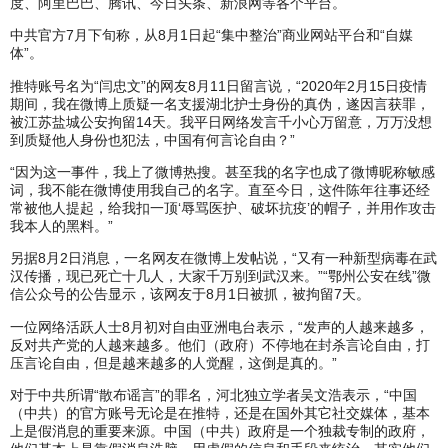
度、阿里巴巴、腾讯、今日头条、新浪网等各个平台。
中共官方7月下旬称，从8月1日起“集中整治”商业网站平台和“自媒
体”。
推特账号名为“闫忠文”的网友8月11日留言说，“2020年2月15日疫情
期间，我在微博上质疑一名支援湖北护士身份的真伪，遂因言获罪，
被江苏盐城公安拘留14天。我平日网络发言千小心万留意，万万没想
到质疑他人身份也犯法，中国有何言论自由？”
“因为这一事件，我上了微博热搜。甚至我的名字也成了微博昵称敏感
词，我不能在微博使用我自己的名字。直至今日，这件陈年往事还经
常被他人提起，给我扣一顶‘辱骂医护、破坏抗疫’的帽子，并用作攻击
我本人的黑料。”
另据8月2日消息，一名网友在微博上发帖说，“又有一种新型病毒在武
汉传播，现已死亡十几人，大家千万别到武汉来。”“鄂州公安在线”微
信公众号的公告显示，该网友于8月1日被抓，被拘留7天。
一位网络活跃人士8月初对自由亚洲电台表示，“发声的人越来越多，
反对共产党的人越来越多。他们（政府）不停地在封杀言论自由，打
压言论自由，但是越来越多的人觉醒，这倒是真的。”
对于中共所谓“散布谣言”的罪名，河北独立学者吴文浩表示，“中国
（中共）的官方账号无论是在推特，还是在国外其它社交媒体，基本
上是假消息的重要来源。中国（中共）政府是一个独裁专制的政府，