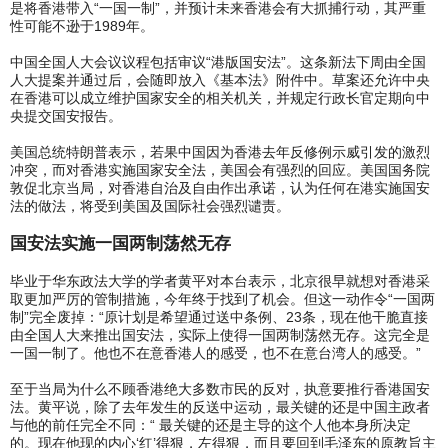
是将香港带入“一国一制”，并预计未来香港会有大抓捕行动，其严重
性可能不逊于1989年。
中国全国人大会议议程包括审议“港版国安法”。这条新法下周由全国
人大提案并通过后，会随即放入《基本法》附件中。草案还允许中央
在香港可以成立维护国家安全的相关机关，并规定行政长官定期向中
央提交国安报告。
美国总统特朗普表示，若果中国因为香港去年反修例示威引发的激烈
冲突，而对香港实施国家安全法，美国会有强烈的回应。美国国务院
敦促北京当局，对香港自治及自由作出承诺，认为任何在港实施国安
法的做法，将受到美国及国际社会强烈谴责。
国安法实施一国两制荡然无存
毕业于华东政法大学的学者黄平对本台表示，北京很早就想对香港采
取更加严厉的管制措施，今年终于找到了机会。但这一动作令“一国两
制”完全废掉：“原计划是希望通过送中条例、23条，现在他干脆直接
由全国人大来推出国安法，实际上使得一国两制荡然无存。这完全是
一国一制了。他也不在意香港人的感受，也不在意台湾人的感受。”
至于当局为什么不顾香港绝大多数市民的反对，执意要推行香港国安
法。黄平说，除了去年发生的反送中运动，最关键的还是中国主政者
与他的前任完全不同：“ 最关键的还是主导的这个人他本身所决定
的。现在他现的内心‘红’得狠，左得狠，而且要回到毛泽东的原教旨主