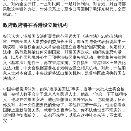
义。对内全面开打，一是对民间，一是对体制内。对香港、对台湾都
采取这种狠的办法。对外关系上，至少口号回到了毛泽东时代，全面
树敌。”
政府政府将在香港设立新机构
舆论认为，港版国安法所覆盖的范围远大于《基本法》23条立法内
容。中国全国人大常委会副委员长王晨，周五向与会代表解说其中一
项议程，即授权全国人大常委会就建立香港维护国家安全，制定相关
法律，防范及惩治任何分裂国家、颠覆国家政权、组织实施恐怖活
动、以及外国和境外势力干预香港特区事务的活动，并将相关法律列
入《基本法》附件三，再在香港实施。文件指出，香港特区应当强化
执法力量，中央会根据需要在香港特区设立相关机构。对此，一位消
息人士对本台说，中央政府将派出相关机构，监督特区政府执行国安
法情况。
中国学者袁满认为，如果“港版国安法”事实，香港一大批人士将会被
捕，被捕人数不会少于北京八九民运人士。他说：“他会一下子抓很多
人，他现在强推国安法，他已经想得到国外的反应，也就是说，反正
你反对，我一次性把要做的全做了。等他作完若干年后，他面临着跟
国际上重新修复关系，就看你是否承认他。你不认他也是不现实的，
你说跟他彻底断交，一点都不来往，以现在这种社会来讲，不太现
实。”