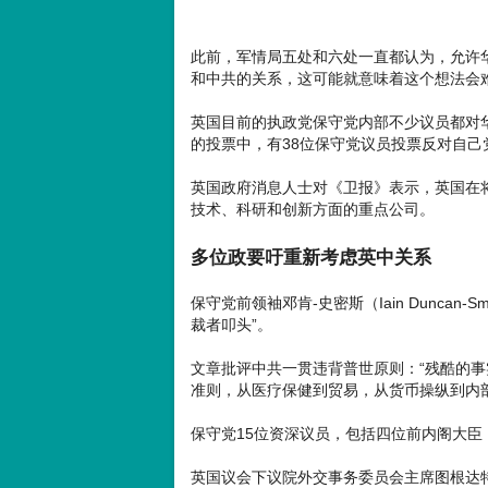
此前，军情局五处和六处一直都认为，允许
和中共的关系，这可能就意味着这个想法会
英国目前的执政党保守党内部不少议员都对
的投票中，有38位保守党议员投票反对自己
英国政府消息人士对《卫报》表示，英国在将
技术、科研和创新方面的重点公司。
多位政要吁重新考虑英中关系
保守党前领袖邓肯-史密斯（Iain Dunca
裁者叩头”。
文章批评中共一贯违背普世原则：“残酷的
准则，从医疗保健到贸易，从货币操纵到内部
保守党15位资深议员，包括四位前内阁大
英国议会下议院外交事务委员会主席图根达特（