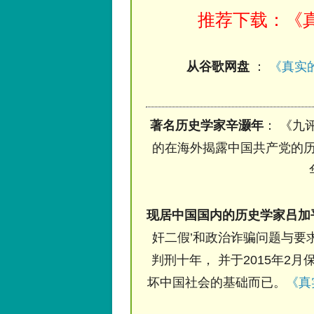
推荐下载：《真
从谷歌网盘
：
《真实的
著名历史学家辛灏年
： 《九
的在海外揭露中国共产党的历
现居中国国内的历史学家吕加
奸二假’和政治诈骗问题与要求
判刑十年， 并于2015年2月
坏中国社会的基础而已。
《真