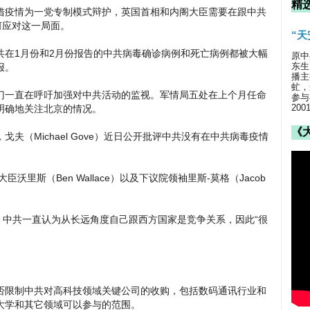
精
借疫情为一党专制模式辩护，英国首相和内阁大臣需要在跟中共
何应对这一局面。
“
共在1月份和2月份报告的中共病毒确诊病例和死亡病例都被大幅
原中
东生
报。
播主
虻，
门一直在呼吁加强对中共活动的监视。军情局五处在上个月任命
参与
20
明确地关注北京的情况。
《
夫（Michael Gove）近日公开批评中共没有在中共病毒疫情
防大臣沃里斯（Ben Wallace）以及下议院领袖里斯-莫格（Jacob
n）表示，中共一直认为从长远角度自己跟西方国家是竞争关系，因此“很
否限制中共对高科技领域关键公司的收购，包括数码通讯行业和
大学和其它领域可以参与的范围。