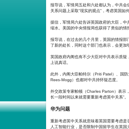
报导说，军情局五处和六处都认为，中共会
关系问题上采取“现实的观点”，考虑英国如
据信，军情局六处告诉英国政府的大臣，中
缩水。美国的中央情报局也获得了类似的情
报导说，在过去的几个月里，英国的情报部
了新的处长，同时这个部门也表示，会更加
英国政府内阁也有不少大臣对中共表示质疑，戈
上说真话。
此外，内阁大臣帕特尔（Priti Patel）、国
Rees-Mogg）也都对中共持怀疑态度。
外交政策专家帕顿（Charles Parto
长一段时间以来就需要重新考虑英中关系”。
华为问题
重新考虑英中关系就意味着英国需要考虑是
人工智能行业，是否限制中国留学生在英国