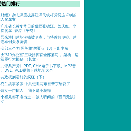
周热门排行
《财经》杂志深度披露江泽民铁杆党羽连卓钊的
惊人贪腐案
前广东省长黄华华日前猛揭张德江、曾庆红、李
长春贪腐- 香港《争鸣》
薄熙来澳门赌场洗钱被暗查，与特首何厚铧、赌
王连卓钊关系密切
公安部三个“打黑英雄”的覆灭（3）- 郑少东
中央“610办公室”三级指挥官全部落马， 架构、运
作及罪行大揭秘 （长文）
《九评共产党》PDF, CHM电子书下载、MP3音
、DVD, VCD视频下载地址大全
中共政权崩溃前的疯狂（下）
乌克兰战事紧张 中共进退两难被普京给耍了
铁链女一声惊人 -- 我不是小花梅
一个婴儿都不准出生 -- 骇人听闻的《百日无孩》
运动