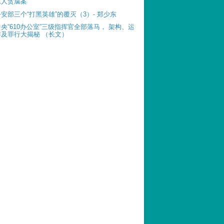
惊人贪腐案
公安部三个“打黑英雄”的覆灭（3）- 郑少东
中央“610办公室”三级指挥官全部落马， 架构、运
作及罪行大揭秘 （长文）