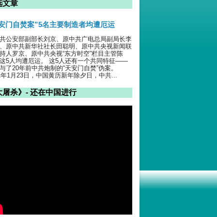
选文章
天安门自焚案”5名主要制造者均遭厄运
共公安部副部长刘京、原中共广电总局副局长李
、原中共新华社社长田聪明、原中共央视新闻联
持人罗京、原中共央视“东方时空”栏目主管陈
这5人均遭厄运。 这5人还有一个共同特征——
与了20年前中共炮制的“天安门自焚”伪案。
01年1月23日，中国黄历新年除夕日，中共...
大屠杀》- 还在中国进行