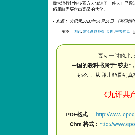
毒大流行让许多西方人知道了一件人们已经
躬屈膝需要付出高昂的代价。
- 来源： 大纪元2020年04月14日 《英
标签：
国际
,
武汉新冠肺炎
,
英国
,
中共病毒
轰动一时的北京
中国的教科书属于“秽史”
那么， 从哪儿能看到真
《九评共
PDF格式
：
http://www.epo
Chm 格式
：
http://www.ep