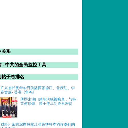
中关系
 - 中共的全民监控工具
门帖子总排名
前广东省长黄华华日前猛揭张德江、曾庆红、李
长春贪腐- 香港《争鸣》
薄熙来澳门赌场洗钱被暗查，与特
首何厚铧、赌王连卓钊关系密切
《财经》杂志深度披露江泽民铁杆党羽连卓钊的