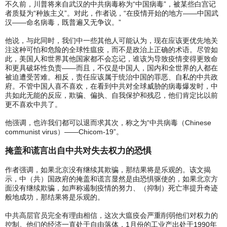
不久前，川普将来自武汉的中共病毒称为“中国病毒”，被某些白宫记
者质疑为“种族主义”。对此，作者说，“在疫情开始的地方——中国武
汉——命名病毒，既普遍又无争议。”
他说，与此同时，我们中一些其他人可能认为，现在应该更优先地关
注这种可怕和危险的全球性瘟疫，而不是政治上正确的术语。尽管如
此，美国人和世界其他国家都不会忘记，谁该为导致疫情变得更致命
和更具破坏性负责——而且，不仅是中国人，国内和全世界的人都在
被迫遭受苦难。相反，责任应该属于统治中国的罪恶、自私的中共政
府。不管中国人喜不喜欢，在看到中共对全球威胁的病毒爆发时，中
共如此无能的反应，欺骗、偏执、自我保护和残忍，他们肯定比以前
更不喜欢中共了。
他强调，也许我们都可以退而求其次，称之为“中共病毒（Chinese
communist virus）——Chicom-19”。
掩盖和谎言出自中共对失去权力的恐惧
作者强调，如果北京没有继续其欺骗，那结果将是乐观的。该文揭
示，中（共）国政府的掩盖和谎言显然是由恐惧驱使的，如果北京方
面没有继续欺骗，如声称遏制疫情的努力、（抑制）死亡率提升奇迹
般地成功，那结果将是乐观的。
中共高层官员完全有理由相信，这次大瘟疫会严重削弱他们对权力的
控制。他们的经济一直处于自由落体，1月份的工业产出处于1990年