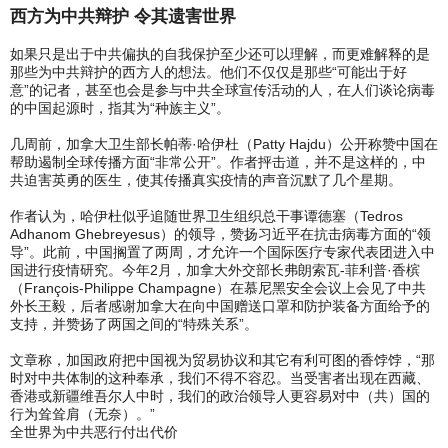
西方为中共辩护 令其遗害世界
如果只是出于中共偏执的自我保护至少还可以理解，而更难解释的是
那些为中共辩护的西方人的想法。他们不仅仅是那些“可能出于好
意”的记者，甚至也会是参与中共全球宣传活动的人，在人们谈论病毒
的中国起源时，指其为“种族主义”。
几周前，加拿大卫生部长帕蒂·哈伊杜（Patty Hajdu）公开称赞中国在
帮助遏制全球传播方面“非常公开”。作者抨击道，并不是这样的，中
共迫害英勇的医生，使其传播真实疫情的声音沉默了几个星期。
作者认为，哈伊杜似乎追随世界卫生组织总干事谭德塞（Tedros
Adhanom Ghebreyesus）的领导，赞扬习近平在抗击病毒方面的“领
导”。此前，中国搁置了两周，才允许一个国际医疗专家代表团进入中
国进行疫情研究。今年2月，加拿大外交部长弗朗索瓦-菲利普·香槟
（François-Philippe Champagne）在慕尼黑安全会议上会见了中共
外长王毅，后者感谢加拿大在向中国赠送口罩和防护装备方面给予的
支持，并赞扬了两国之间的“特殊关系”。
文章称，加国政府把中国视为贸易协议和其它有利可图的香饽饽，“那
时对中共体制的这种奉承，我们不得不容忍。当受害者出现在西藏、
香港或新疆维吾尔人中时，我们的政治领导人更容易对中（共）国的
行为耸耸肩（无奈）。”
全世界为中共恶行付出代价