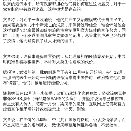
以来的最低水平。所有政府都担心他们将如何度过这场瘟疫，对于一
党专制的中共政府来说，这种担忧是存在的。
文章称，习近平一直吹嘘说，他的共产主义治理模式优于自由民主。
如果需要压制几十个新死亡的消息，来保持这种信念，谁会怀疑他会
这样做呢？北京最近加倍实施的审查制度和官方媒体的宣传努力，同
时，上周下令驱逐美国几家主要媒体的记者，尽管北京声称已经战胜
了疫情，这无疑提供了让人怀疑的理由。
文章强调，许多事是毋庸置疑的，从处理最初的疫情爆发开始，中共
时刻准备着欺骗世界，不计对人类生命造成的代价。
据报说，武汉的第一批病例最早于去年11月中旬开始的。去年12月，
当那里的医生开始对一种新的致命病毒提出警告时，政府指控他们散
布“谎言”。他们并被迫进行虚假供词。
随着病毒在12月进一步传播，政府仍然淡化这种危险，坚称该病毒并
非像SARS那样（当然是像SARS的疾病），并坚持说病毒已被控制，
而且没有人传人。随着一月份，染病率的急升，互联网上任何与官方
虚假宣传相矛盾的讨论都被禁止、消灭、删除。
文章说，在关键的几周里，中（共）国政府撒谎，否认疫情爆发，而
不是采取严重的遏制努力，致使病毒蔓延到世界各地，不受控制。