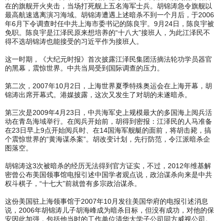
在的旗舰开火夹击，当场打死舰上五名海军士兵。胡锦涛急令旗舰以
最高航速逃离演习海域。胡锦涛遭遇上述暗杀不到一个月后，于2006
年6月下令调查时任中共上海市委书记的陈良宇。9月24日，陈良宇被
免职。陈良宇是江泽民原来想培养的“十八大”接班人，为此江泽民不
得不选胡锦涛也能接受的习近平作为接班人。
这一时期，《大纪元时报》首次披露江泽民集团活摘法轮功学员器官
的黑幕，震惊世界。中共当局受到国际调查的压力。
第二次，2007年10月2日，上海世界夏季特殊奥运会在上海开幕，胡
锦涛出席开幕式。港媒披露，这次又发生了对胡的未遂暗杀。
第三次是2009年4月23日，中共海军史上规模最大的多国海上阅兵活
动在青岛海域举行。在阅兵开始前，胡得到密报：江泽民的人马准备
在23日早上9点开始阅兵时、在14国海军舰艇的面前，将胡击毙，搞
个震惊世界的“黄海谋杀案”。胡改变计划，先行防范，令江派暗杀企
图落空。
胡锦涛这3次被暗杀的经历无法得到官方证实，不过，2012年维基解
密曾公布美国领事馆电报引述中国学者观点说，政治谋杀向来是中共
权斗棋子，“十七大”前就曾有多宗政治谋杀。
这份美国驻上海领事馆于2007年10月发往美国华府的电报引述消息
说，2006年胡锦涛儿子胡海峰成为暗杀目标，但没有成功，对他的保
安因此加强，包括他当时的工作单位清华大学子公司同方威视公司。