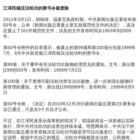
江泽民镇压法轮功的禁书令被废除
2011年3月1日，胡锦涛、温家宝执政时期，中共新闻出版总署发布第
50号令，公布《新闻出版总署废止第五批规范性文件的决定》，该决
定废止了161件规范性文件，涉及的文件发布时间从1953年到2009
年。
第50号令附件的目录显示，被废止的第99项和第100项分别是1999年
7月、8月中共前党魁江泽民镇压法轮功时的禁书令。
第99项：关于重申有关法轮功出版物处理意见的通知。文号：新出图
[1999]933号；发布时间：1999年7月2日
第100项：关于查禁印刷法轮功类非法出版物，进一步加强出版物印
刷管理的通知。文号：新出技[1999]989号；发布时间：1999年8月5
日
第50号令称，《决定》在2010年12月29日新闻出版总署第2次署务会
议已通过，只是在3个月后才公布。
不过，在江泽民派系全面掌权的情况下，胡温政府这一决策难以实际
执行，而中共对法轮功的迫害也持续未减。明慧网表示，中共治下的
新闻出版总署没有资格决定法轮功书籍是否可以出版发行。但这一决
定说明，根据中共自己的规定，法轮功书籍都是合法的，公民拥有、