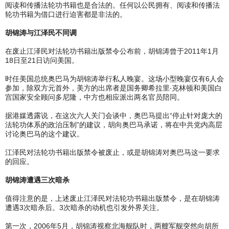
阅读和传播法轮功书籍也是合法的。任何以公民拥有、阅读和传播法
轮功书籍为借口进行迫害都是非法的。
胡锦涛与江泽民不同调
在废止江泽民对法轮功书籍出版禁令公布前，胡锦涛曾于2011年1月
18日至21日访问美国。
时任美国总统奥巴马为胡锦涛举行私人晚宴。这场小型晚宴仅有6人会
参加，除双方元首外，美方的出席者是国务卿希拉里‧克林顿和美国白
宫国家安全顾问多尼隆，中方也相应派出两名官员陪同。
据港媒透露说，在这次六人关门会谈中，奥巴马提出“停止针对庞大的
法轮功体系的政治压制”的建议，胡向奥巴马承诺，将在中共党内高层
讨论奥巴马的这个建议。
江泽民对法轮功书籍出版禁令被废止，或是胡锦涛对奥巴马这一要求
的回应。
胡锦涛遭遇三次暗杀
值得注意的是，上述废止江泽民对法轮功书籍出版禁令，是在胡锦涛
遭遇3次暗杀后。3次暗杀的动机也引发外界关注。
第一次，2006年5月，胡锦涛视察北海舰队时，两艘军舰突然向胡所