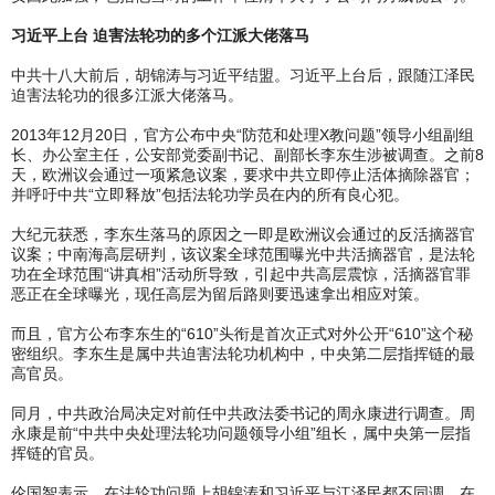
习近平上台 迫害法轮功的多个江派大佬落马
中共十八大前后，胡锦涛与习近平结盟。习近平上台后，跟随江泽民
迫害法轮功的很多江派大佬落马。
2013年12月20日，官方公布中央“防范和处理X教问题”领导小组副组
长、办公室主任，公安部党委副书记、副部长李东生涉被调查。之前8
天，欧洲议会通过一项紧急议案，要求中共立即停止活体摘除器官；
并呼吁中共“立即释放”包括法轮功学员在内的所有良心犯。
大纪元获悉，李东生落马的原因之一即是欧洲议会通过的反活摘器官
议案；中南海高层研判，该议案全球范围曝光中共活摘器官，是法轮
功在全球范围“讲真相”活动所导致，引起中共高层震惊，活摘器官罪
恶正在全球曝光，现任高层为留后路则要迅速拿出相应对策。
而且，官方公布李东生的“610”头衔是首次正式对外公开“610”这个秘
密组织。李东生是属中共迫害法轮功机构中，中央第二层指挥链的最
高官员。
同月，中共政治局决定对前任中共政法委书记的周永康进行调查。周
永康是前“中共中央处理法轮功问题领导小组”组长，属中央第一层指
挥链的官员。
伦国智表示，在法轮功问题上胡锦涛和习近平与江泽民都不同调，在