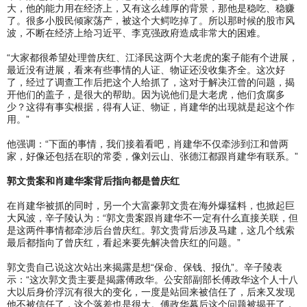
大，他的能力用在经济上，又有这么雄厚的背景，那他是稳吃、稳赚
了。很多小股民倾家荡产，被这个大鳄吃掉了。所以那时候的股市风
波，不断在经济上给习近平、李克强政府造成非常大的困难。
“大家都很希望处理曾庆红、江泽民这两个大老虎的案子能有个进展，
最近没有进展，看来有些事情的人证、物证还没收集齐全。这次好
了，经过了调查工作后把这个人给抓了，这对于解决江曾的问题，揭
开他们的盖子，是很大的帮助。因为说他们是大老虎，他们贪腐多
少？这得有事实根据，得有人证、物证，肖建华的出现就是起这个作
用。”
他强调：“下面的事情，我们接着看吧，肖建华不仅牵涉到江和曾两
家，好像还包括在职的常委，像刘云山、张德江都跟肖建华有联系。”
郭文贵案和肖建华案背后指向都是曾庆红
在肖建华被抓的同时，另一个大富豪郭文贵在海外爆猛料，也掀起巨
大风波，辛子陵认为：“郭文贵案跟肖建华不一定有什么直接关联，但
是这两件事情都牵涉后台曾庆红。郭文贵背后涉及马建，这几个线索
最后都指向了曾庆红，看起来要先解决曾庆红的问题。”
郭文贵自己说这次站出来揭露是想“保命、保钱、报仇”。辛子陵表
示：“这次郭文贵主要是揭露傅政华。公安部副部长傅政华这个人十八
大以后身价浮沉有很大的变化，一度是站回来被信任了，后来又发现
他不被信任了，这个落差也是很大。傅政华幕后这个问题被揭开了，