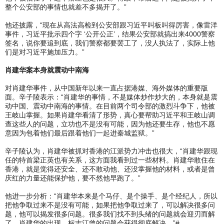
整个公安部的事情也就差不多揭开了。”
他还披露，“现在从高法高检到公安部跟习近平叫板叫得厉害，像雷洋
事件，习近平批示四个字 ‘公开公正’，结果公安部就搞出来4000警察
签名，说你要追到底，我们警察都要罢工了，没人执法了，实际上他
们是对习近平施加压力。”
肖建华案本身就震动中南海
对肖建华事件，从中国新年以来一直占据港媒、海外媒体的重要版
面。辛子陵表示：“肖建华的事情，不是媒体炒作炒大的，本身就是震
动中国、震动中南海的事情。在目前两个司令部的激烈斗争下，他被
王岐山掌握。如果肖建华看清了形势，真心要帮助习近平和王岐山调
查这些人的问题，立功也不是没有可能，因为他还要生存，他也不愿
意因为包着他们最后跟着他们一起进秦城监狱。”
辛子陵认为，肖建华被抓对香港的江派势力冲击也很大，“肖建华跟现
任的特首梁正英也有关系，这方面我看到过一些材料。肖建华敢住在
香港，就是觉得还安全、还不敢动他、还没掌握他的材料，或者是曾
庆红的力量还能保护他，要不然他早跑了。”
他进一步分析：“肖建华本来是个马仔、是个操手、是个经纪人，所以
把他争取过来不是没有可能，如果把他争取过来了，可以解决很多问
题，他可以揭发很多问题。很多我们找不到头绪的问题就会迎刃而解
了。肖建华的出现，标志江曾的问题会获得彻底解决。”#