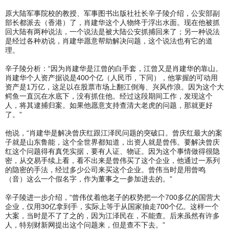
原大陆军事院校的教授、军事图书出版社社长辛子陵介绍，公安部副
部长都派去（香港）了，肖建华这个人物终于浮出水面。现在他被抓
回大陆有两种说法，一个说法是被大陆公安抓捕回来了；另一种说法
是经过各种劝说，肖建华愿意帮助解决问题，这个说法也有它的道
理。
辛子陵分析：“因为肖建华是江曾的白手套，江曾又是肖建华的靠山。
肖建华个人资产据说是400个亿（人民币，下同），他掌握的可动用
资产是1万亿，这足以在股票市场上翻江倒海、兴风作浪。因为这个大
鳄鱼一直沉在水底下，没有抓住他。经过这段期间工作，发现这个
人，将其逮捕归案。如果他愿意支持查清大老虎的问题，那就更好
了。”
他说，“肖建华是解决曾庆红跟江泽民问题的突破口。曾庆红最大的案
子就是山东鲁能，这个全世界都知道，出资人就是曾伟。要解决曾庆
红这个问题得有真凭实据，要有人证、物证。因为这个事情做得很隐
密，从交易手续上看，看不出来是曾伟买了这个企业，他通过一系列
的隐密的手法，经过多少公司来买这个企业。曾伟当时是用曾鸣
（音）这么一个假名字，作为董事之一参加进去的。”
辛子陵进一步介绍，“曾伟仗着他老子的权势把一个700多亿的国营大
企业，仅用30亿拿到手，实际上等于从国家抽走700个亿。这样一个
大案，当时是不了了之的，因为江泽民在，不能查。后来虽然有许多
人，特别财新网提出这个问题来，但是查不下去。”