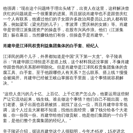
他强调：“现在这个问题终于理出头绪了，出资人在这里，这样解决曾
庆红的问题就是一个很重要的进展。而且据说肖建华也不是跟曾庆红
一个人有联系，他通过他们的子女跟许多政治局委员以上的人都有联
系，例如梁军（梁光烈的儿子）、李波潭（贾庆林的女婿）等。肖建
华是管理江派集团资产的操盘手，在股市兴风作浪。他们（江派集
团）躲在幕后，当然赚钱他们有份，但操盘手是肖建华。”
肖建华是江泽民权贵利益集团集体的白手套、经纪人
江泽民的两个儿子，外界都知道是中国“天下第一大贪”。辛子陵表
示：“肖建华跟江绵恒是不是搭上线，这个材料我还没掌握，不像肖建
华跟曾伟的关系那样明朗化。但是肖建华是江泽民权贵集团集体的贪
腐工具、白手套。至于他跟哪些人有关系？怎么联系、搭上线？慢慢
会被揭开。肖建华已经被王岐山掌握在手里面，这个事情就容易解
决。”
“这些人贪污的几十亿、上百亿、上千亿资产怎么办，他要运用这些财
产让它流动起来，钱生钱。谁去做这个事情？他们自己不能出面，他
们老婆、孩子出面也容易被抓，就找了这么一位，而且肖建华非常低
调，这个人过去大家都不知道，找他出面经营，赚了钱分给各个大老
板，你一份我一份。肖建华给他们做贡献，他是他们集团的一个白手
套，是他们整个贪腐集团的经纪人。”
辛子陵还介绍，据说肖建华这个人很聪明，今年才45岁，15岁进北