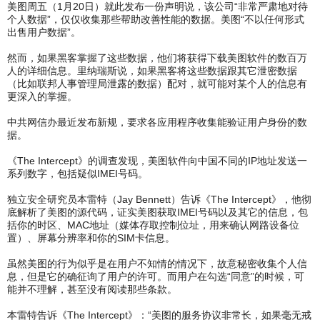
美图周五（1月20日）就此发布一份声明说，该公司“非常严肃地对待
个人数据”，仅仅收集那些帮助改善性能的数据。美图“不以任何形式
出售用户数据”。
然而，如果黑客掌握了这些数据，他们将获得下载美图软件的数百万
人的详细信息。里纳瑞斯说，如果黑客将这些数据跟其它泄密数据
（比如联邦人事管理局泄露的数据）配对，就可能对某个人的信息有
更深入的掌握。
中共网信办最近发布新规，要求各应用程序收集能验证用户身份的数
据。
《The Intercept》的调查发现，美图软件向中国不同的IP地址发送一
系列数字，包括疑似IMEI号码。
独立安全研究员本雷特（Jay Bennett）告诉《The Intercept》，他彻
底解析了美图的源代码，证实美图获取IMEI号码以及其它的信息，包
括你的时区、MAC地址（媒体存取控制位址，用来确认网路设备位
置）、屏幕分辨率和你的SIM卡信息。
虽然美图的行为似乎是在用户不知情的情况下，故意秘密收集个人信
息，但是它的确征询了用户的许可。而用户在勾选“同意”的时候，可
能并不理解，甚至没有阅读那些条款。
本雷特告诉《The Intercept》：“美图的服务协议非常长，如果毫无戒