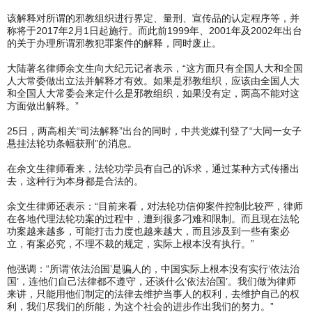
该解释对所谓的邪教组织进行界定、量刑、宣传品的认定程序等，并
称将于2017年2月1日起施行。而此前1999年、2001年及2002年出台
的关于办理所谓邪教犯罪案件的解释，同时废止。
大陆著名律师余文生向大纪元记者表示，“这方面只有全国人大和全国
人大常委做出立法并解释才有效。如果是邪教组织，应该由全国人大
和全国人大常委会来定什么是邪教组织，如果没有定，两高不能对这
方面做出解释。”
25日，两高相关“司法解释”出台的同时，中共党媒刊登了“大同一女子
悬挂法轮功条幅获刑”的消息。
在余文生律师看来，法轮功学员有自己的诉求，通过某种方式传播出
去，这种行为本身都是合法的。
余文生律师还表示：“目前来看，对法轮功信仰案件控制比较严，律师
在各地代理法轮功案的过程中，遭到很多刁难和限制。而且现在法轮
功案越来越多，可能打击力度也越来越大，而且涉及到一些有案必
立，有案必究，不理不裁的规定，实际上根本没有执行。”
他强调：“所谓‘依法治国’是骗人的，中国实际上根本没有实行‘依法治
国’，连他们自己法律都不遵守，还谈什么‘依法治国’。我们做为律师
来讲，只能用他们制定的法律去维护当事人的权利，去维护自己的权
利，我们尽我们的所能，为这个社会的进步作出我们的努力。”