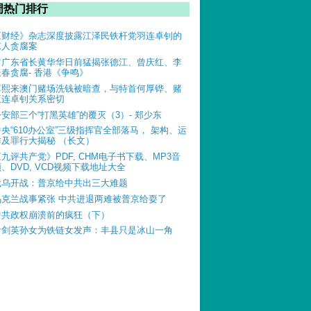
周热门排行
《财经》杂志深度披露江泽民铁杆党羽连卓钊的
惊人贪腐案
前广东省长黄华华日前猛揭张德江、曾庆红、李
长春贪腐- 香港《争鸣》
薄熙来澳门赌场洗钱被暗查，与特首何厚铧、赌
王连卓钊关系密切
公安部三个“打黑英雄”的覆灭（3）- 郑少东
中央“610办公室”三级指挥官全部落马， 架构、运
作及罪行大揭秘 （长文）
《九评共产党》PDF, CHM电子书下载、MP3音
、DVD, VCD视频下载地址大全
俄乌开战：普京给中共出三大难题
乌克兰战事紧张 中共进退两难被普京给耍了
中共政权崩溃前的疯狂（下）
叶剑英孙女为铁链女发声：丰县只是冰山一角