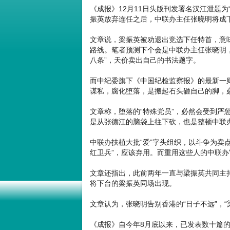
《成报》12月11日头版刊发署名汉江泄题为
振英放弃连任之后，中联办主任张晓明将成
文章说，梁振英被劝退出竞选下任特首，意味
路线。笔者预测下个会是中联办主任张晓明，
八条”，天价卖出自己的书法题字。
而中纪委旗下《中国纪检监察报》的最新一则
谋私，腐化堕落，是搬起石头砸自己的脚，必
文章称，堕落的“特殊党员”，必然会受到严
是从张德江的脑袋上往下砍，也是整顿中联
中联办扶植大批“爱”字头组织，以斗争为卖
红卫兵”，应该弃用。而重用这些人的中联
文章还指出，此前两年一直与梁振英共同主持
将下台的梁振英同场出现。
文章认为，张晓明告别香港的“日子不远”，
《成报》自今年8月底以来，已发表数十篇的