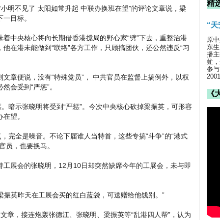
精
“小明不见了 太阳如常升起 中联办换班在望”的评论文章说，梁
下一目标。
“
着中央核心将向长期借香港搅局的野心家“劈”下去，重整治港
原中
东生
他在港未能做到“联络”各方工作，只顾搞团伙，还公然违反“习
播主
虻，
参与
20
文章便说，没有“特殊党员”， 中共官员在监督上搞例外，以权
然会受到“严惩”。
《
惩。暗示张晓明将受到“严惩”。今次中央核心砍掉梁振英，可形容
办在望。
点，完全是噪音。不论下届谁人当特首，这些专搞“斗争”的“港式
办官员，也要换马。
工展会的张晓明，12月10日却突然缺席今年的工展会，未与即
“梁振英昨天在工展会买的红白蓝袋，可送赠给他饯别。”
文章，接连炮轰张德江、张晓明、梁振英等“乱港四人帮”，认为