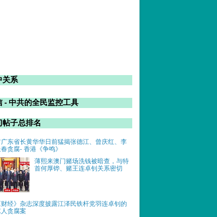
中关系
 - 中共的全民监控工具
门帖子总排名
前广东省长黄华华日前猛揭张德江、曾庆红、李
长春贪腐- 香港《争鸣》
薄熙来澳门赌场洗钱被暗查，与特
首何厚铧、赌王连卓钊关系密切
《财经》杂志深度披露江泽民铁杆党羽连卓钊的
惊人贪腐案