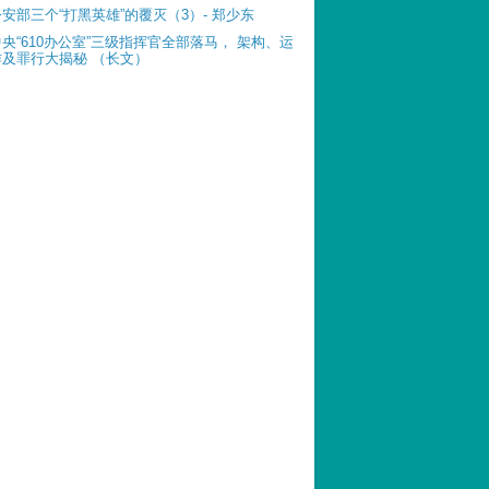
公安部三个“打黑英雄”的覆灭（3）- 郑少东
中央“610办公室”三级指挥官全部落马， 架构、运
作及罪行大揭秘 （长文）