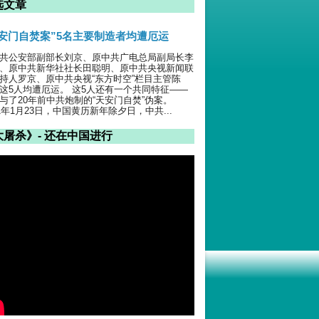
选文章
天安门自焚案”5名主要制造者均遭厄运
共公安部副部长刘京、原中共广电总局副局长李
、原中共新华社社长田聪明、原中共央视新闻联
持人罗京、原中共央视“东方时空”栏目主管陈
这5人均遭厄运。 这5人还有一个共同特征——
与了20年前中共炮制的“天安门自焚”伪案。
01年1月23日，中国黄历新年除夕日，中共...
大屠杀》- 还在中国进行