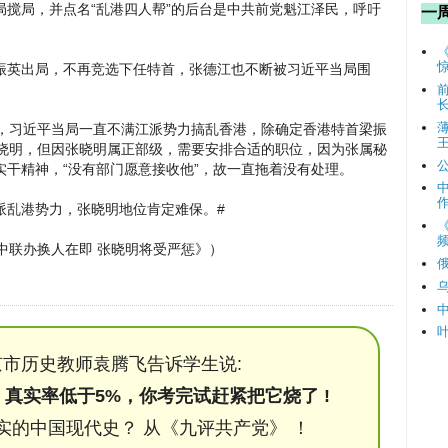
搅局，并点名“乱港四人帮”的后台是中共前党魁江泽民，呼吁
一
振英出局，不再竞选下任特首，张德江也不断被习近平当局围
露，习近平当局一直不满江派势力搞乱香港，除确定香港特首梁振
张晓明，但因张晓明属正部级，需要安排合适的职位，因为张属秘
干精神，“没有部门愿意接收他”，故一直拖着没有处理。
派乱港势力，张晓明地位肯定难保。#
频
媒：中联办换人在即 张晓明将受严惩》）
市历史教师袁腾飞告诉学生说:
，真实率低于5%，你考完试赶紧把它烧了 !
实的中国现代史？ 从《九评共产党》 ！