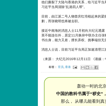
他们撕裂了大陆与香港的关系，给习近平当局
习近平当局清除“乱港四人帮”。
目前，由江派二号人物曾庆红培植起来的梁
剿，而张晓明也将被去职。
接近中南海的消息人士11月初向大纪元透
英不能连任外，原定11月换掉中联办主任
书出身，能力又差，擅长弄权、挑事端但无实
消息人士说，目前习近平当局正加速清理江
（来源： 大纪元2016年12月11日 《港
标签：
官员
,
香港
轰动一时的北京
中国的教科书属于“秽史”
那么， 从哪儿能看到真