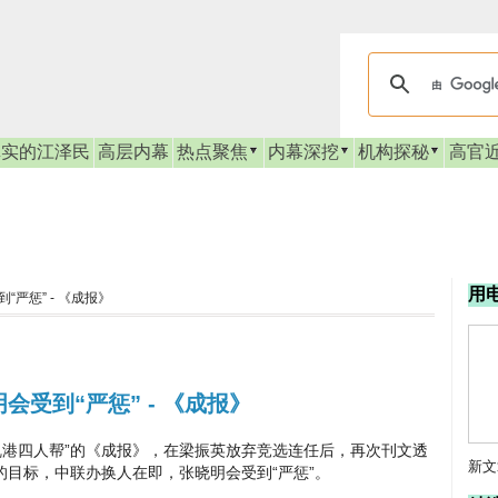
真实的江泽民
高层内幕
热点聚焦
内幕深挖
机构探秘
高官
用
严惩” - 《成报》
会受到“严惩” - 《成报》
四人帮”的《成报》，在梁振英放弃竞选连任后，再次刊文透
新文
目标，中联办换人在即，张晓明会受到“严惩”。