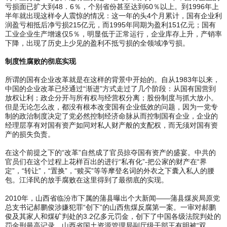
亏损面已扩大到48．6％，个别省份甚至达到60％以上。到1996年上
半年就出现这样令人震惊的情况：这一年的头4个月累计，国有企业利
润盈亏相抵后净亏损215亿元，而1995年同期为盈利151亿元；国有
工业企业生产增速仅5％，明显低于正常运行，企业库存上升，产销率
下降，出现了历史上少见的盈利不抵亏损的全领域净亏损。
制度性腐败的彻底实现
所谓的国有企业改革就是在这样的背景中开始的。自从1983年以来，
中国的企业改革已经通过“渐进”方式走过了几个阶段：从国有国营到
放权让利；政企分开与所有权与经营权分离；股份制度与抓大放小。
但是无论怎么改，都没有根本改变国有企业低效的问题，因为一党专
制的政治制度决定了党必然控制经济命脉从而控制国有企业，企业的
经理层享有对国有资产如同对私人财产般的支配权，而无须对国有资
产的损失负责。
在这个前提之下的“改革”自然成了官员掠夺国有资产的盛宴。中共的
官员们在这个过程上花样百出的进行“私有化”-把公家的财产在“界
定”，“转让”，“置换”，“赎买”等等摩登名词的外衣之下囊入私人的腰
包。江泽民的放手腐败在这里得到了最彻底的实现。
2010年，山西省临汾市下属的蒲县曝出个大新闻——蒲县煤炭局原党
总支书记郝鹏俊涉嫌犯罪“创下”的山西焦煤反腐第一案。一审对郝鹏
俊及其家人和煤矿判处的3.2亿多元罚金，创下了中国各级法院判处的
罚金刑最高记录。山西省国土资源管理局副厅级干部王有明被“双