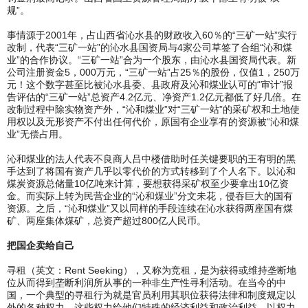
规”。
事情源于2001年，占山西省沁水县的财政收入60％的“三矿一站”实行
改制，代表“三矿一站”的沁水县国资局与4家公司草签了合组“沁和煤
业”的合作协议。“三矿一站”合为一个股东，由沁水县国资局代表。新
公司注册资金5，000万元，“三矿一站”占25％的股份，仅值1，250万
元！这个数字甚至比被沁水县委、县政府及沁和煤业认可的“审计”报
告评估的“三矿一站”总资产4.2亿元、净资产1.2亿元都低了好几倍。在
改制过程中除实物资产外，“沁和煤业”对“三矿一站”的采矿权和土地使
用权以及无形资产不付出任何代价，原国有企业享有的资源被“沁和煤
业”无偿占用。
沁和煤业的法人代表不良商人吕中楼借助时任关键要职的王有明的黑
手达到了将国有资产几乎以零代价的方式转移到了个人名下。以沁和
煤炭资源总储量10亿吨来计算，要想获得采矿权至少要拿出10亿资
金。而实际上转为民营企业的“沁和煤业”分文未花，侵吞巨大的国有
资源。之后，“沁和煤业”又以同样的手段连续在沁水获得两座国有煤
矿、两座集体煤矿，总资产超过800亿人民币。
把国企卖给自己
寻租（英文：Rent Seeking），又称为竞租，是为获得或维持垄断地
位从而得到垄断利润所从事的一种非生产性寻利活动。在当今的中
国，一个典型的寻租行为就是官员利用其职位获得法律和制度规定以
外的各种权力，这些权力给他们特殊的经济利益和政治利益。以权力