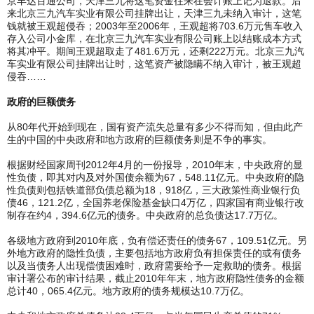
京丰达百通公司，天津三九将这笔资金往来在会计账上记为退款。后
来北京三九汽车实业有限公司挂牌出让，天津三九未纳入审计，这笔
钱就被王观超侵吞；2003年至2006年，王观超将703.6万元售车收入
存入公司小金库，在北京三九汽车实业有限公司账上以结账成本方式
将其冲平。期间王观超取走了481.6万元，还剩222万元。北京三九汽
车实业有限公司挂牌出让时，这笔资产被隐瞒不纳入审计，被王观超
侵吞……
政府的巨额债务
从80年代开始到现在，国有资产流失总量有多少不得而知，但由此产
生的中国的中央政府和地方政府的巨额债务则是不争的事实。
根据财经国家周刊2012年4月的一份报导，2010年末，中央政府的显
性负债，即其对内及对外国债余额为67，548.11亿元。中央政府的隐
性负债则包括铁道部负债总额为18，918亿，三大政策性商业银行负
债46，121.2亿，全国养老保险基金缺口4万亿，四家国有商业银行改
制存在约4，394.6亿元的债务。中央政府的总负债达17.7万亿。
各级地方政府到2010年底，负有偿还责任的债务67，109.51亿元。另
外地方政府的隐性负债，主要包括地方政府负有担保责任的或有债务
以及当债务人出现偿债困难时，政府需要给予一定救助的债务。根据
审计署公布的审计结果，截止2010年年末，地方政府隐性债务的金额
总计40，065.4亿元。地方政府的债务规模达10.7万亿。