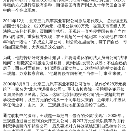
寻租的方式进行腐败有多种，而侵吞国有资产则是九十年代国企改革
中的一个突出现象。
2011年12月，北京三九汽车实业有限公司原法定代表人、总经理王观
超因贪污公款2，629万余元、挪用公款400万元，被重庆市高级人民
法院二审判处死刑，缓期两年执行。王观超一直将侵吞国有资产当作
自己的追求。重庆检方发现，在王观超的一个笔记本上发现他在2001
年写的一段话：“多成立几家公司，用公款在里面玩，赚了归自己，亏
损由国家承担，大家都是这么做的。”
为此，他刻苦钻研财务会计知识，并聘请退休的司法人员当公司“法律
顾问”；用搬家公司搬走关键账目，藏到难以发现的城郊；不住自己的
房子，而在对面租住，专门观察自家动静……这些特别的举动都出自
王观超。办案检察官说：“他是将侵吞国有资产当作一门‘事业’来做。”
2006年8月8日，北京三九汽车实业有限公司改制，被作价828万元卖
给了一家名为“北京恒源投资公司”。重庆市检察院一分院职务犯罪侦
查局局长陈卫民说，实际上这家“北京恒源投资公司”是王观超此前在
学校进修时，以三万元的价格从一个同学处买来的，近年来几乎没从
事任何业务。由此一来，王观超成功地把国企卖给了自己。
通过改制中的漏洞，王观超一举把自己侵吞的公款“变现”：2005年，
王观超通过自己控制的天津三九公司，将207万元公款以购车为由转
到天津德凯汽车销售公司，后又要求对方将这笔钱汇到自己控制的北