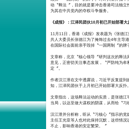
动〝释法〞，目的就是要冲击香港司法独立
为其在中共党内的夺权斗争服务。
《成报》：江泽民团伙10月初已开始部署大
11月11日，香港《成报》发表题为《张德
共人大委员长张德江为了掩饰过去4年主导
在国际社会面前亲手毁掉〝一国两制〞的牌
文章称，北京〝核心领导〞研判这次的释法
意见，正密切关注事态发展，〝严防纯为牟
定〞。
作者汉江泄在文中透露说，习近平反复提到
知，江泽民团伙于上月初已开始部署大反扑
文章指出，这场释法运动的实质，是张德江
当局，以达至做大谋权的阴谋，从而给〝习
汉江泄并分析称，听从〝习核心〞指示的党
主任王光亚等人也对此保持沉默，这些情况
不止，影响香港的安定繁荣。〞