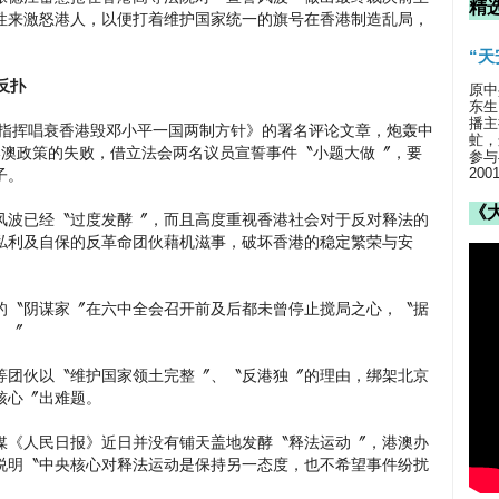
精
性来激怒港人，以便打着维护国家统一的旗号在香港制造乱局，
“
反扑
原中
东生
播主
江指挥唱衰香港毁邓小平一国两制方针》的署名评论文章，炮轰中
虻，
港澳政策的失败，借立法会两名议员宣誓事件〝小题大做〞，要
参与
20
子。
《
风波已经〝过度发酵〞，而且高度重视香港社会对于反对释法的
私利及自保的反革命团伙藉机滋事，破坏香港的稳定繁荣与安
的〝阴谋家〞在六中全会召开前及后都未曾停止搅局之心，〝据
。〞
等团伙以〝维护国家领土完整〞、〝反港独〞的理由，绑架北京
核心〞出难题。
媒《人民日报》近日并没有铺天盖地发酵〝释法运动〞，港澳办
说明〝中央核心对释法运动是保持另一态度，也不希望事件纷扰