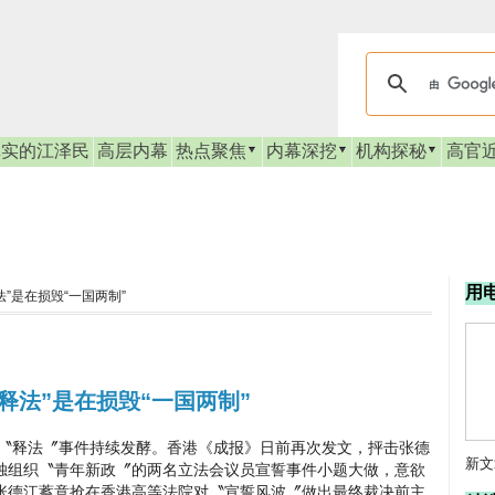
真实的江泽民
高层内幕
热点聚焦
内幕深挖
机构探秘
高官
用
”是在损毁“一国两制”
释法”是在损毁“一国两制”
释法〞事件持续发酵。香港《成报》日前再次发文，抨击张德
新文
独组织〝青年新政〞的两名立法会议员宣誓事件小题大做，意欲
张德江蓄意抢在香港高等法院对〝宣誓风波〞做出最终裁决前主