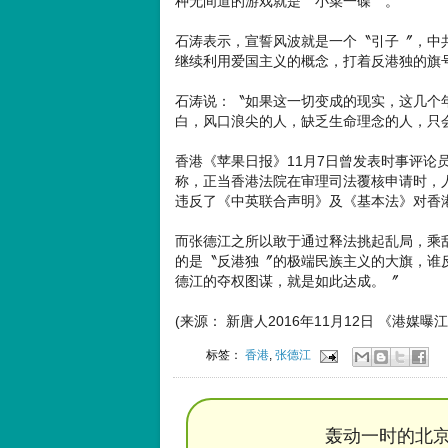
种无间道的游戏就是〝小菜一碟〞。
石涛表示，宣誓风波就是一个〝引子〞，中
继续利用爱国主义的概念，打着反港独的旗
石涛说：〝如果这一切变成的现实，这几个
白，风口浪尖的人，缺乏生命理念的人，只
香港《苹果日报》11月7日曾发表时事评论
称，正当香港法院在审理司法覆核申请时，
违反了《中英联合声明》及《基本法》对香
而张德江之所以敢于通过释法挑起乱局，乘
的是〝反港独〞的极端民族主义的大旗，谁
德江的夺权图谋，就是如此达成。〞
(来源： 新唐人2016年11月12日 《港媒
标签：
香港
,
张德江
轰动一时的北京