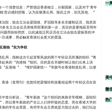
一
有一个清楚信息：严禁倡议香港独立，分裂国家，以及对于‘青年
港独’意识感到愤慨，认为应驱逐出局。除此之外，别无其他。〞
禀法院，狙击立法会梁国雄、罗冠聪等多名非建制议员，指其宣
10多名立法会议员资格而部署的第一步，其目的是要拖延至明年
选问题而纷纷扰扰，以此减低泛民议员在立法会狙击梁振英的冲
一旦成事，势必触发香港社会更大的震荡。
反港独〞实为争权
港乱局，指称这次引起宣誓风波的两个年轻议员所属的组织〝青
持起来的〝伪港独〞组织。目的是在关键时候让他们出来上演
着〝反港独〞、〝维护国家统一〞等旗号在香港制造乱局，以便
美
，香港《壹周刊》也曾经把梁颂恒和游蕙祯这两个年轻议员在宣
微信
目中曾分析说，〝青年新政〞这个组织的来路非常模糊，该组织
热
〞，所以青年新政的产生让人们持怀疑的态度。而在香港大学的
香港的学生会里面，有些学生会主席就是大陆过去的，他们玩这