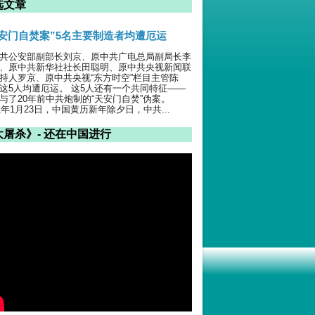
选文章
天安门自焚案”5名主要制造者均遭厄运
共公安部副部长刘京、原中共广电总局副局长李
、原中共新华社社长田聪明、原中共央视新闻联
持人罗京、原中共央视“东方时空”栏目主管陈
这5人均遭厄运。 这5人还有一个共同特征——
与了20年前中共炮制的“天安门自焚”伪案。
01年1月23日，中国黄历新年除夕日，中共...
大屠杀》- 还在中国进行