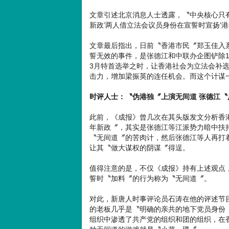
文章引述北京消息人士透露，〝中央核心只
新政’两人借立法会议员身份在宣誓时宣扬‘
文章最后指出，日前〝香港市民〞郑玉佳入
誓无效的事件，是张德江和中联办企图铲除
3月特首选举之时，让香港社会为立法会补
击力，增加梁振英的连任机会。而这个计谋
时评人士：〝伪港独〞上演无间道 张德江〝
此前，《成报》曾几次在其头版发文分析香
年新政〞，其实是张德江等江派势力暗中扶
〝无间道〞的苦肉计，然后张德江等人再打
让其〝做大谋权的阴谋〞得逞。
值得注意的是，不仅《成报》持有上述观点
誓时〝加料〞的行为称为〝无间道〞。
对此，新唐人时事评论员石涛在他的评述节
的老板几乎是〝明确的亲共的地下党员身份
组织中渗透了共产党的组织和团的组织，在