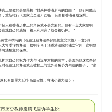
共真正要做的是要藉机〝封杀掉香港所有的自由〞，他们可能会
号，重新推行《国家安全法》23条，从而把香港变成深圳。
年轻人在香港历史上的角色就不是光彩的。但有一点大家要明
会宣洩自己的感情，被人利用完了就会被扔掉。〞
员黄世泽撰写的《张德江藉释法祭起民族主义大旗》一文分析
人大常委悍然释法，摆明车马干预香港法院的独立审判，这明显
港司法独立的保障。
乱扩大自己的权力作为与习近平对抗的资本，是因为他这次祭起
反对张德江的释法就会被扣上与境外分裂势力勾结的帽子，〝张
曝江派10月部署大反扑 高层定性：释法小题大做 》)
市历史教师袁腾飞告诉学生说: